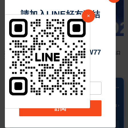
請加入LINE好友連結
×
中 華 超 傳 媒
Sep 02 2024
4920
Https://reurl.cc/adqW77
2024年8月台灣新車掛牌數 29,403 輛，國產車整體下滑，進口
車款市占率超過5成
📍 Columbus
...
23
🌥️
°C
🌡️ 多雲時陰 ›
訂閱
今天
星期二
星期三
星期四
星期五