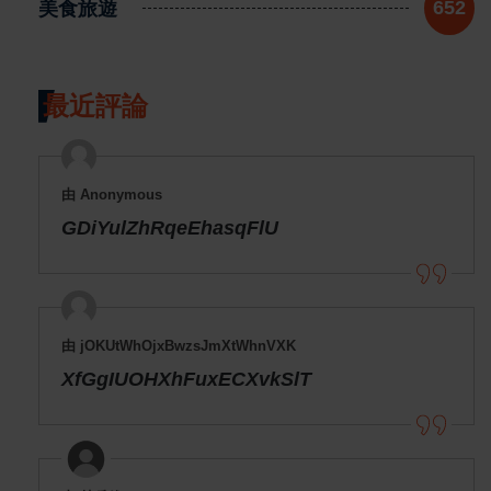
美食旅遊
652
最近評論
由 Anonymous
GDiYulZhRqeEhasqFlU
由 jOKUtWhOjxBwzsJmXtWhnVXK
XfGgIUOHXhFuxECXvkSlT