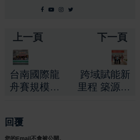
上一頁
下一頁
台南國際龍
跨域賦能新
舟賽規模創
里程 築源建
新高！黃偉
設聯手宸曜
哲市長親為
國際醫療 打
回覆
12艘璀璨龍
造「康壽」
舟點燈 迎
智慧豪宅新
您的Email不會被公開。