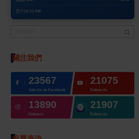
🕒 7:10:33 AM
關注我們
23567
21075
Join Us on Facebook
Follow Us
13890
21907
Follwers
Follow Us
投票表決