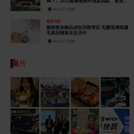
嗎？」2812萬筆個資外洩案偵結 警員查
個資、暗網交易與公務資訊漏洞曝光
Aug 07, 2026
最新消息
寵物骨灰飾品成告別後寄託 毛髮琉璃珠讓
毛孩回憶留在生活中
Aug 07, 2026
圖片