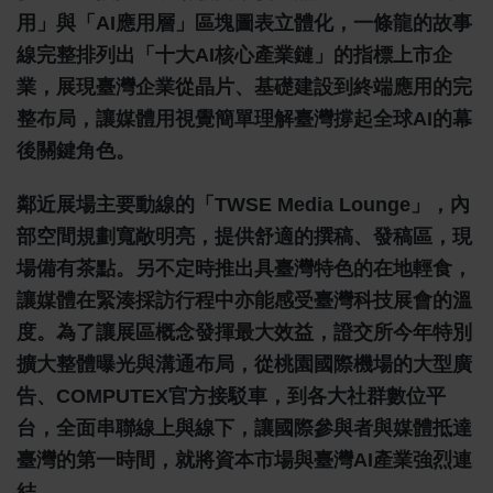
用」與「AI應用層」區塊圖表立體化，一條龍的故事
線完整排列出「十大AI核心產業鏈」的指標上市企
業，展現臺灣企業從晶片、基礎建設到終端應用的完
整布局，讓媒體用視覺簡單理解臺灣撐起全球AI的幕
後關鍵角色。
鄰近展場主要動線的「TWSE Media Lounge」，內
部空間規劃寬敞明亮，提供舒適的撰稿、發稿區，現
場備有茶點。另不定時推出具臺灣特色的在地輕食，
讓媒體在緊湊採訪行程中亦能感受臺灣科技展會的溫
度。為了讓展區概念發揮最大效益，證交所今年特別
擴大整體曝光與溝通布局，從桃園國際機場的大型廣
告、COMPUTEX官方接駁車，到各大社群數位平
台，全面串聯線上與線下，讓國際參與者與媒體抵達
臺灣的第一時間，就將資本市場與臺灣AI產業強烈連
結。