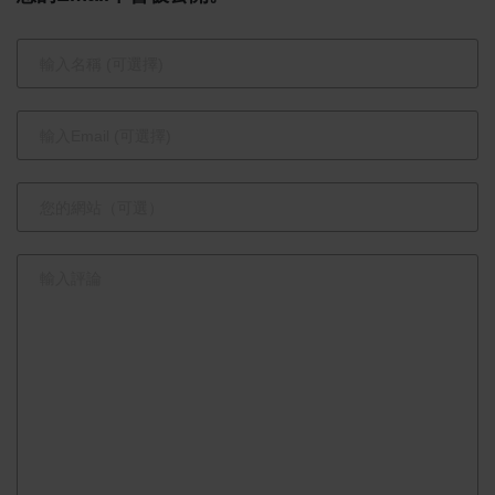
各國選手跨
標竿
海齊聚交流