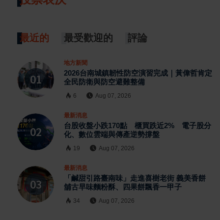
最近的
最受歡迎的
評論
地方新聞
2026台南城鎮韌性防空演習完成｜黃偉哲肯定
全民防衛與防空避難整備
6
Aug 07, 2026
最新消息
台股收盤小跌170點 櫃買跌近2% 電子股分
化、數位雲端與傳產逆勢撐盤
19
Aug 07, 2026
最新消息
「鹹甜引路臺南味」走進喜樹老街 義美香餅
舖古早味麵粉酥、四果餅飄香一甲子
34
Aug 07, 2026