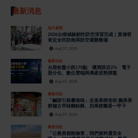
最新消息
地方新聞
2026台南城鎮韌性防空演習完成｜黃偉哲
肯定全民防衛與防空避難整備
Aug 07, 2026
最新消息
台股收盤小跌170點 櫃買跌近2% 電子
股分化、數位雲端與傳產逆勢撐盤
Aug 07, 2026
最新消息
「鹹甜引路臺南味」走進喜樹老街 義美香
餅舖古早味麵粉酥、四果餅飄香一甲子
Aug 07, 2026
最新消息
「公務員都能偷查，我們資料還安全