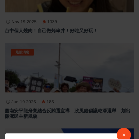
Nov 19 2025
1039
台中個人燒肉！自己做烤串丼！好吃又好玩！
最新消息
Jun 19 2026
185
臺南安平龍舟賽結合反賄選宣導 政風處倡議乾淨選舉 划出
廉潔民主新風貌
×
汽車新聞