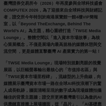
臺灣證券交易所今（2026）年再度參與全球科技盛會
COMPUTEX 2026，為了迎接來自全球科技與財經記
者，證交所今年特別於南港展覽館一館4樓VIP簡報
室，以「Beyond TheExchange, Behind The
World’s AI」為主題，精心重磅打造「TWSE Media
Lounge」。整體空間以「進入資本市場故事」為核
心策展概念，不僅是展場內最高規格的媒體休憩與交
流空間 ，更是媒體直擊臺灣 AI 產業實力的第一站！
「TWSE Media Lounge」現場特別規劃亮眼的視覺
展區，以巨幅螢幕輸出最核心的「市值排名區」與
「TWSE資本市場里程碑」，流線型的上升曲線，向
媒體展示臺灣資本市場一路在全球AI科技浪潮下的驚
人成長軌跡，牆面清晰呈現的數字成為現場媒體拍攝
極佳的背景主題牆；證交所更將臺灣最引以為傲的AI
供應鏈直接搬上展場牆面，從「晶片」、「AI基礎應