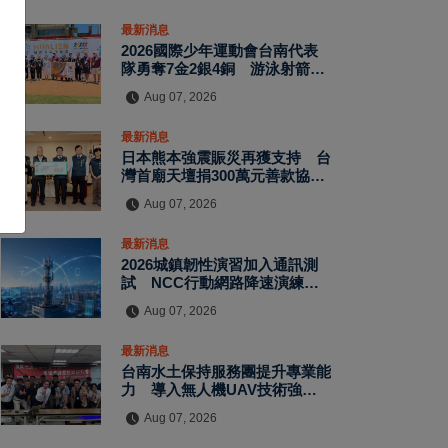
最新消息
2026國際少年運動會台南代表
隊勇奪7金2銀4銅 游泳射箭籃
球跆拳道展現青年競技實力
Aug 07, 2026
最新消息
日本熊本強震賑災再獲支持 台
灣首廟天壇捐300萬元善款協助
災後復原
Aug 07, 2026
最新消息
2026城鎮韌性演習加入通訊測
試 NCC行動網路降速演練驗
證國家通訊防護能力
Aug 07, 2026
最新消息
台南水土保持服務團提升專業能
力 導入無人機UAV技術強化
水保檢查與國土保育
Aug 07, 2026