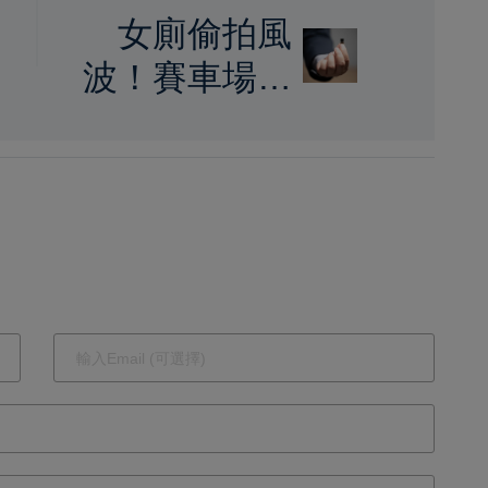
女廁偷拍風
鎖
波！賽車場針
孔藏樹葉
Showgirl受害
調查官涉案遭
質疑刻意隱匿
外派突喊停