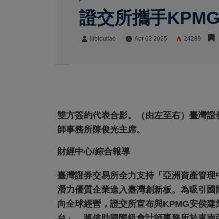
證交所攜手KPM
lifetoutiao
Apr 02 2025
24289
lifetoutiao
Share:
雙方簽約代表合影。（由左至右）臺灣證
師事務所陳俊光主席。
財經中心/綜合報導
臺灣證券交易所全力支持「亞洲資產管理
潛力優質企業進入臺灣創新板。為吸引國
向全球經營，證交所宣布與KPMG安侯
台」，將借助國際級會計師事務所於東南