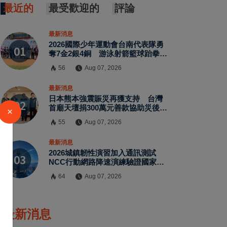
最近的
最受歡迎的
評論
最新消息
2026國際少年運動會台南代表隊勇
奪7金2銀4銅 游泳射箭籃球跆拳道
展現青年競技實力
56
Aug 07, 2026
最新消息
日本熊本強震賑災再獲支持 台灣
首廟天壇捐300萬元善款協助災後復
×
原
55
Aug 07, 2026
最新消息
2026城鎮韌性演習加入通訊測試
NCC行動網路降速演練驗證國家通
訊防護能力
64
Aug 07, 2026
最新消息