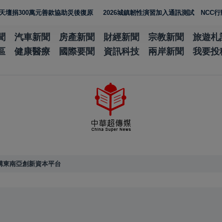
0萬元善款協助災後復原
2026城鎮韌性演習加入通訊測試 NCC行動網路
聞
汽車新聞
房產新聞
財經新聞
宗教新聞
旅遊札
區
健康醫療
國際要聞
資訊科技
兩岸新聞
我要投
建構東南亞創新資本平台