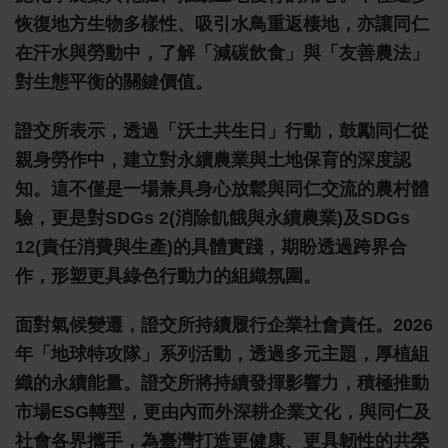
恢復地方生物多樣性、吸引水鳥重返棲地，亦讓同仁
在汗水與勞動中，了解「減碳飲食」與「友善農法」
對生態平衡的關鍵價值。
證交所表示，透過「沃土共生日」行動，鼓勵同仁從
親身勞作中，建立對永續農業與土地保育的深度認
知。這不僅是一場兼具身心放鬆與同仁交流的農村體
驗，更是對SDGs 2(消除飢餓與永續農業)及SDGs
12(責任消費與生產)的具體實踐，期盼透過跨界合
作，形塑更具綠色行動力的組織氛圍。
面對氣候變遷，證交所持續履行企業社會責任。2026
年「地球特攻隊」系列活動，透過多元主題，厚植組
織的永續能量。證交所將持續發揮影響力，積極推動
市場ESG轉型，更由內而外深耕企業文化，與同仁及
社會各界攜手，為臺灣打造更健康、更具韌性的共榮