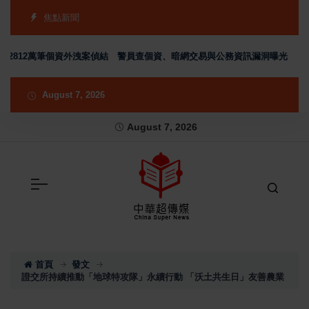
焦點新聞
812萬筆個資外洩案偵結 警員查個資、暗網交易與公務資訊漏洞曝光
台南
August 7, 2026
August 7, 2026
首頁
發文
證交所持續推動「地球特攻隊」永續行動 「沃土共生日」友善農業