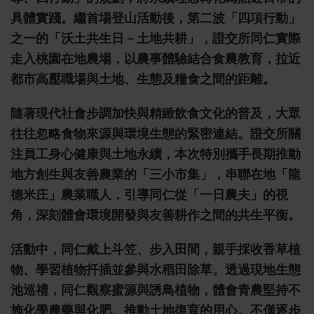
具體實踐。繼首場登山活動後，第二波「四項行動」
之一的「沃土共生日－土地共耕」，證交所同仁實際
走入桃園在地農場，以農事體驗結合食農教育，拉近
都市高壓職場與土地、生態及糧食之間的距離。
隨著現代社會步調加快與精緻飲食文化的普及，大眾
往往忽略食物來源與環境生態的緊密連結。證交所關
注員工身心健康與土地永續，本次特別攜手長期推動
地方創生與友善農業的「三小市集」，串聯在地「龍
德米庄」農業職人，引導同仁從「一日農夫」的視
角，深刻體會環境開發與友善耕作之間的共生平衡。
活動中，同仁戴上斗笠、步入田間，親手採收香草植
物、學習植物扦插並參與水稻田除草。透過現地生態
池巡禮，同仁觀察蜜源與誘鳥植物，體會青農堅持不
施化學農藥與化肥、推動土地復育的用心。不僅逐步