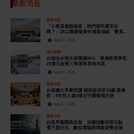
最新消息
最新消息
「公務員都能偷查，我們資料還安全
嗎？」2812萬筆個資外洩案偵結 警員查
個資、暗網交易與公務資訊漏洞曝光
Aug 07, 2026
地方新聞
台南治水淹水面積減98% 黃偉哲再爭取
20億元改善三爺溪等易淹水區
Aug 07, 2026
最新消息
台南擴大早療照護 補助延伸至18歲 黃偉
哲：8年投入逾4億元守護慢飛天使
Aug 07, 2026
最新消息
台股早盤開高走低 加權指數回落百點
電子股分化、數位雲端與傳產逆勢走強