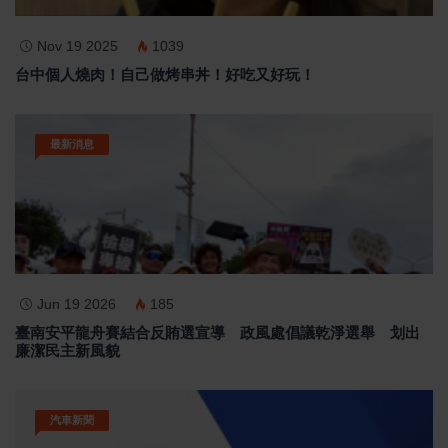
Nov 19 2025
1039
台中個人燒肉！自己做烤串丼！好吃又好玩！
最新消息
Jun 19 2026
185
臺南安平龍舟賽結合反賄選宣導 政風處倡議乾淨選舉 划出
廉潔民主新風貌
汽車新聞