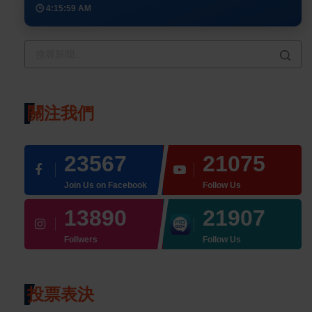
🕒 4:15:59 AM
關注我們
23567
21075
Join Us on Facebook
Follow Us
13890
21907
Follwers
Follow Us
投票表決