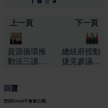
上一頁
下一頁
資源循環推
總統府授勳
動法三讀通
捷克參議長
過 臺灣正
韋德齊 賴
式邁入資源
清德總統盼
回覆
循環新時代
深化臺捷關
打造循環經
係並擴大經
您的Email不會被公開。