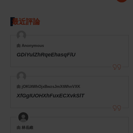
最近評論
由 Anonymous
GDiYulZhRqeEhasqFlU
由 jOKUtWhOjxBwzsJmXtWhnVXK
XfGgIUOHXhFuxECXvkSlT
由 林岳維