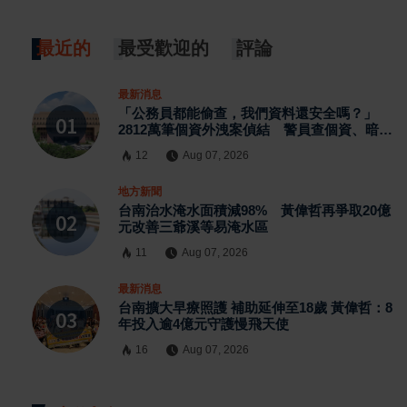
最近的
最受歡迎的
評論
最新消息
「公務員都能偷查，我們資料還安全嗎？」
2812萬筆個資外洩案偵結 警員查個資、暗網
交易與公務資訊漏洞曝光
12
Aug 07, 2026
地方新聞
台南治水淹水面積減98% 黃偉哲再爭取20億
元改善三爺溪等易淹水區
11
Aug 07, 2026
最新消息
台南擴大早療照護 補助延伸至18歲 黃偉哲：8
年投入逾4億元守護慢飛天使
16
Aug 07, 2026