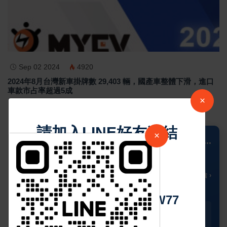
Sep 02 2024
4920
2024年8月台灣新車掛牌數 29,403 輛，國產車整體下滑，進口
車款市占率超過5成
×
請加入LINE好友連結
×
📍 Columbus
...
25
中 華 超 傳 媒
🌥️
°C
🌡️ 陰 ›
Https://reurl.cc/adqW77
今天
星期二
星期三
星期四
星期五