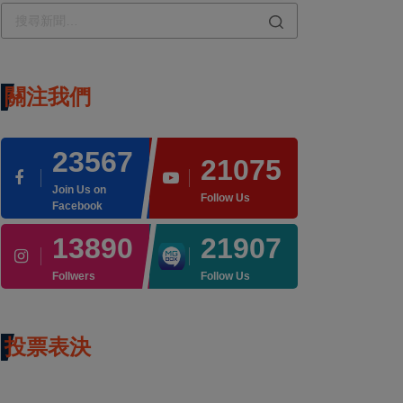
關注我們
23567
21075
Join Us on
Follow Us
Facebook
13890
21907
Follwers
Follow Us
投票表決