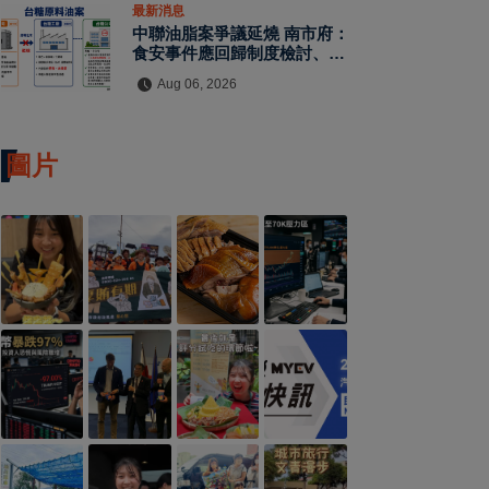
最新消息
中聯油脂案爭議延燒 南市府：
食安事件應回歸制度檢討、勿淪
政治攻防
Aug 06, 2026
圖片