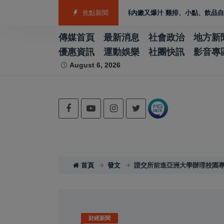
O
雲林宵夜美食 北港人氣炸雞外酥內嫩又爆汁 雞排、小點、飲品自由搭配
焦點新聞
傳媒首頁
最新消息
社會政治
地方新
優惠資訊
運動娛樂
社團快訊
影音專
August 6, 2026
首頁
發文
證交所前進亞洲大學辦理校園
財經新聞