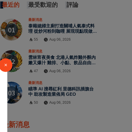
最近的
最受歡迎的
評論
最新消息
泰籍媳婦主廚打造關埔人氣泰式料
理 從炒河粉到咖哩 展現現點現做南
洋風味層次
55
Aug 06, 2026
最新消息
雲林宵夜美食 北港人氣炸雞外酥內
嫩又爆汁 雞排、小點、飲品自由搭
×
配
47
Aug 06, 2026
最新消息
瞄準 AI 搜尋紅利 里德科訊插旗台
中 助攻製造業佈局 GEO
50
Aug 06, 2026
最新消息