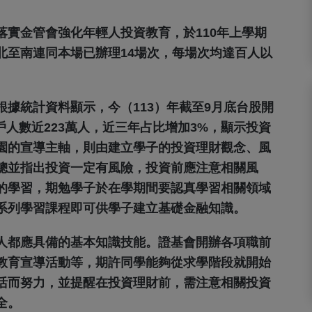
實金管會強化年輕人投資教育，於110年上學期
北至南連同本場已辦理14場次，每場次均達百人以
據統計資料顯示，今（113）年截至9月底台股開
開戶人數近223萬人，近三年占比增加3%，顯示投資
園的宣導主軸，則由建立學子的投資理財觀念、風
總並指出投資一定有風險，投資前應注意相關風
的學習，期勉學子於在學期間要認真學習相關領域
系列學習課程即可供學子建立基礎金融知識。
人都應具備的基本知識技能。證基會開辦各項職前
教育宣導活動等，期許同學能夠從求學階段就開始
活而努力，並提醒在投資理財前，需注意相關投資
全。