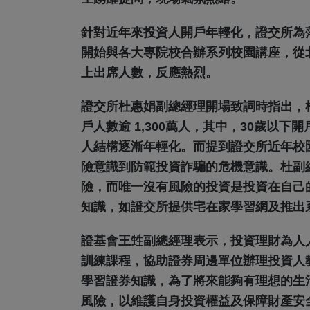
針對近年來投資人開戶年輕化，證交所為落
開始與各大專院校合辦系列校園講座，從
上出席人數，反應熱烈。
證交所杜惠娟副總經理開場致詞時指出，根
戶人數逾 1,300萬人，其中，30歲以下
人結構逐漸年輕化。而提到證交所近年校
險意識到防範投資詐騙的危機意識。杜副
險，而唯一沒有風險的投資是投資在自己
知識，如證交所提供宅在家學習網及推出
證基會王甡副總經理表示，投資理財為人
訓練課程，協助證券周邊單位辦理投資人
學習證券知識，為了將來能夠有理想的生
風險，以維護自身投資權益及保障財產安