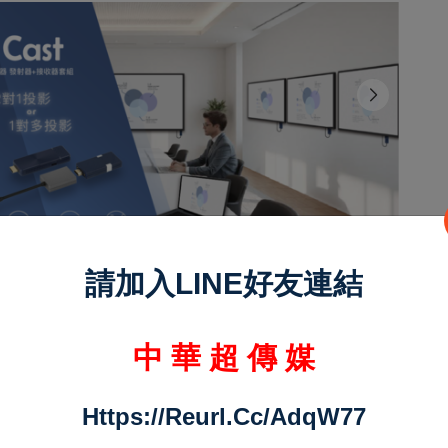
請加入LINE好友連結
中 華 超 傳 媒
Https://reurl.cc/adqW77