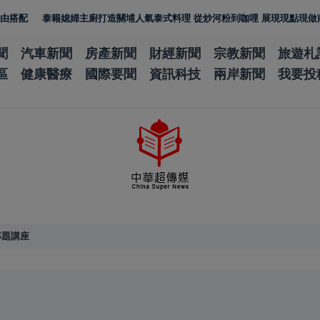
泰籍媳婦主廚打造關埔人氣泰式料理 從炒河粉到咖哩 展現現點現做南洋風味
聞
汽車新聞
房產新聞
財經新聞
宗教新聞
旅遊札
區
健康醫療
國際要聞
資訊科技
兩岸新聞
我要投
專題講座