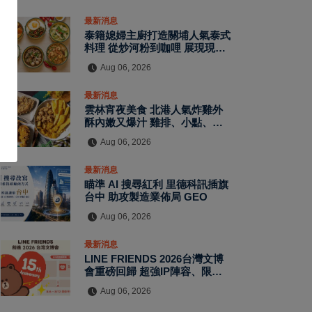
最新消息
泰籍媳婦主廚打造關埔人氣泰式
料理 從炒河粉到咖哩 展現現點
現做南洋風味層次
Aug 06, 2026
最新消息
雲林宵夜美食 北港人氣炸雞外
酥內嫩又爆汁 雞排、小點、飲
品自由搭配
Aug 06, 2026
最新消息
瞄準 AI 搜尋紅利 里德科訊插旗
台中 助攻製造業佈局 GEO
Aug 06, 2026
最新消息
LINE FRIENDS 2026台灣文博
會重磅回歸 超強IP陣容、限定
拍貼與扭蛋牆活動全公開
Aug 06, 2026