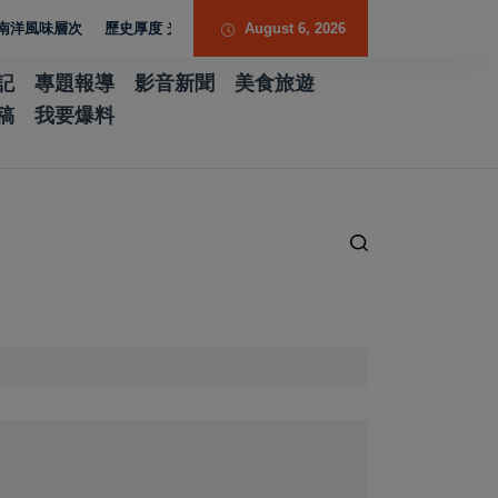
層次
歷史厚度 光影流動 胡焱榮用「石說新語」重構當代翡翠
August 6, 2026
記
專題報導
影音新聞
美食旅遊
稿
我要爆料