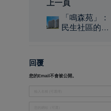
上一頁
「鳴森苑」：
民生社區的
SRC靜闊景觀
地標，打造恬
靜舒適的理想
回覆
居所
您的Email不會被公開。