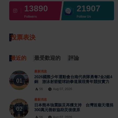
13890
21907
Follwers
Follow Us
投票表決
最近的
最受歡迎的
評論
最新消息
2026國際少年運動會台南代表隊勇奪7金2銀4
銅 游泳射箭籃球跆拳道展現青年競技實力
56
Aug 07, 2026
最新消息
日本熊本強震賑災再獲支持 台灣首廟天壇捐
300萬元善款協助災後復原
56
Aug 07, 2026