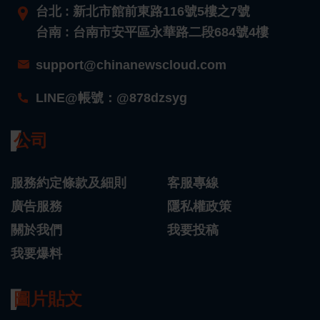
台北 : 新北市館前東路116號5樓之7號
台南 : 台南市安平區永華路二段684號4樓
support@chinanewscloud.com
LINE@帳號：@878dzsyg
公司
服務約定條款及細則
客服專線
廣告服務
隱私權政策
關於我們
我要投稿
我要爆料
圖片貼文