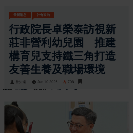
最新消息
社會政治
行政院長卓榮泰訪視新
莊非營利幼兒園 推建
構育兒支持鐵三角打造
友善生養及職場環境
曾知遠
Jun 10 2026
708
曾知遠
Share: