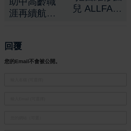
助中高齡職
兒 ALLFA中
涯再續航！
和富貿汽車
臺中市府6
翻轉法系車
月17日北區
「難養」刻
回覆
樂齡就業徵
板印象
才登場 薪
您的Email不會被公開。
資上看7萬
元釋355職
缺