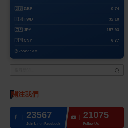
🇬🇧 GBP
0.74
🇹🇼 TWD
32.18
🇯🇵 JPY
157.93
🇨🇳 CNY
6.77
🕒 7:24:27 AM
關注我們
23567
21075
Join Us on Facebook
Follow Us