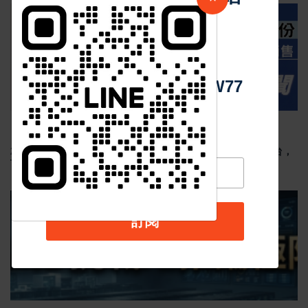
最新消息
中 華 超 傳 媒
Https://reurl.cc/adqW77
Aug 03 2026
1494
2026年7月臺灣汽車市場交車數量出爐:總掛牌量達 3.86 萬台，
Toyota 穩坐霸主、Lexus 與 Kia 強勢爆發
最新消息
訂閱