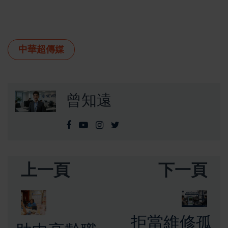
中華超傳媒
曾知遠
上一頁
下一頁
拒當維修孤