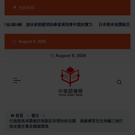
焦點新聞
金2銀4銅 游泳射箭籃球跆拳道展現青年競技實力
日本熊本強震賑災再獲支持
August 9, 2026
August 9, 2026
首頁
發文
行政院長卓榮泰訪視新莊非營利幼兒園 推建構育兒支持鐵三角打
造友善生養及職場環境