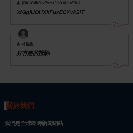
由 jOKUtWhOjxBwzsJmXtWhnVXK
XfGgIUOHXhFuxECXvkSlT
由 林岳維
好有趣的體驗!
關於我們
我們是全球即時新聞網站