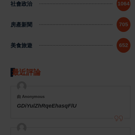
社會政治
1064
房產新聞
705
美食旅遊
652
最近評論
由 Anonymous
GDiYulZhRqeEhasqFlU