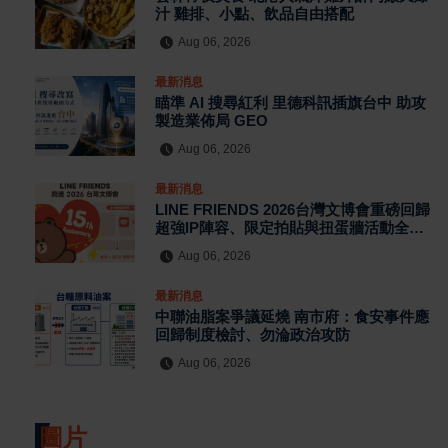
汁 雞排、小點、飲品自由搭配
Aug 06, 2026
最新消息
瞄準 AI 搜尋紅利 里德科訊插旗台中 助攻
製造業佈局 GEO
Aug 06, 2026
最新消息
LINE FRIENDS 2026台灣文博會重磅回歸
超強IP陣容、限定拍貼與扭蛋牆活動全公
開
Aug 06, 2026
最新消息
中聯油脂案爭議延燒 南市府：食安事件應
回歸制度檢討、勿淪政治攻防
Aug 06, 2026
圖片