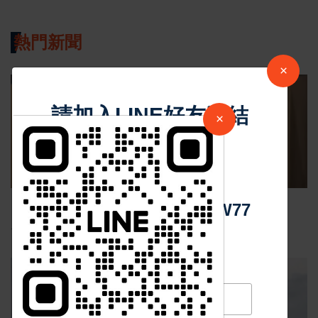
熱門新聞
×
影音新聞
請加入LINE好友連結
×
中 華 超 傳 媒
Https://reurl.cc/adqW77
Nov 19 2025
1037
台中個人燒肉！自己做烤串丼！好吃又好玩！
最新消息