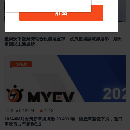
訂閱
Jun 19 2026
184
臺南安平龍舟賽結合反賄選宣導 政風處倡議乾淨選舉 划出
廉潔民主新風貌
汽車新聞
Sep 02 2024
4918
2024年8月台灣新車掛牌數 29,403 輛，國產車整體下滑，進口
車款市占率超過5成