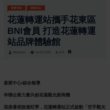
最新消息
旅遊札記
花蓮轉運站攜手花東區
BNI會員 打造花蓮轉運
站品牌體驗館
lifetoutiao
Jul 03 2026
616
lifetoutiao
Share:
產業中心/綜合報導
串聯企業力量共創花蓮觀光新商機
迎接暑假旅遊旺季，花蓮轉運站正式啟動「空手觀光