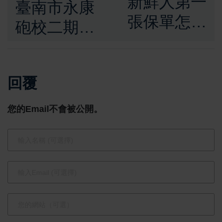
新鮮人第一
臺南市永康
張保單怎麼
砲校二期經
買 保險達人
貿複合區招
破解常見投
商 促成產
保迷思
回覆
業進駐與城
市永續發展
您的Email不會被公開。