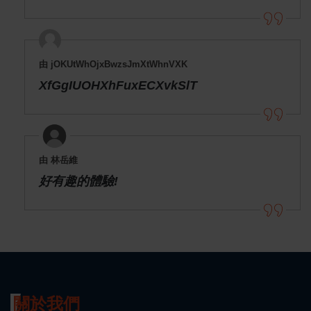
由 jOKUtWhOjxBwzsJmXtWhnVXK
XfGgIUOHXhFuxECXvkSlT
由 林岳維
好有趣的體驗!
關於我們