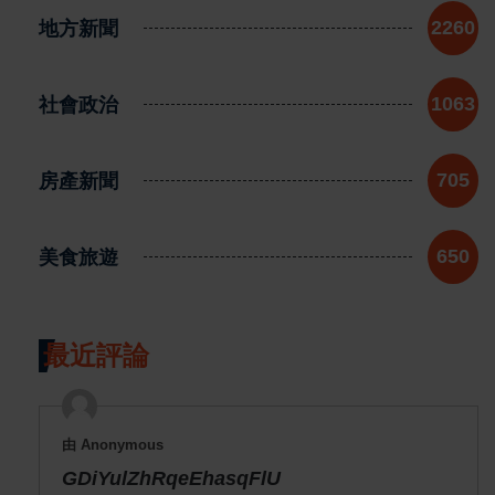
地方新聞
2260
社會政治
1063
房產新聞
705
美食旅遊
650
最近評論
由 Anonymous
GDiYulZhRqeEhasqFlU