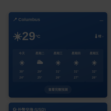
📍 Columbus
...
29
☀️
°C
🌡️ 晴 ›
今天
星期二
星期三
星期四
星期五
☀️
🌥️
☀️
☀️
☀️
30°
29°
31°
31°
32°
24°
25°
26°
27°
26°
查看完整預測
💱 外幣兌換 (USD)