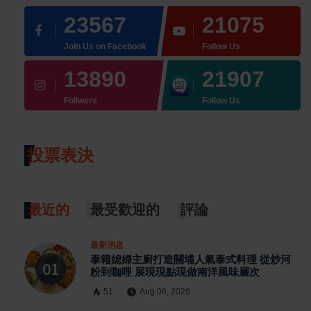
23567
21075
Join Us on Facebook
Follow Us
13890
21907
Follwers
Follow Us
投票表決
最近的
最受歡迎的
評論
最新消息
泰籍媳婦主廚打造關埔人氣泰式料理 從炒河
粉到咖哩 展現現點現做南洋風味層次
51
Aug 06, 2026