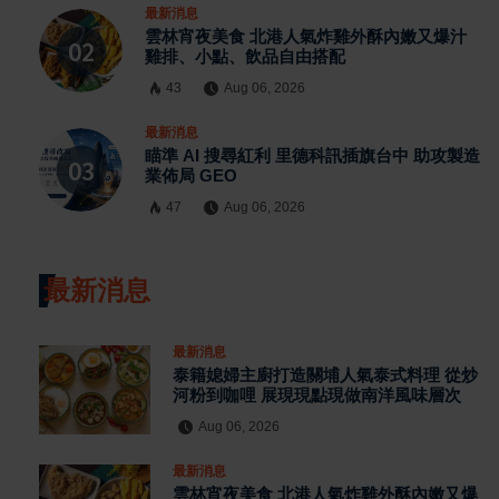
最新消息
雲林宵夜美食 北港人氣炸雞外酥內嫩又爆汁
雞排、小點、飲品自由搭配
43
Aug 06, 2026
最新消息
瞄準 AI 搜尋紅利 里德科訊插旗台中 助攻製造
業佈局 GEO
47
Aug 06, 2026
最新消息
最新消息
泰籍媳婦主廚打造關埔人氣泰式料理 從炒
河粉到咖哩 展現現點現做南洋風味層次
Aug 06, 2026
最新消息
雲林宵夜美食 北港人氣炸雞外酥內嫩又爆