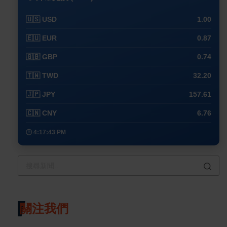
🇺🇸 USD
1.00
🇪🇺 EUR
0.87
🇬🇧 GBP
0.74
🇹🇼 TWD
32.20
🇯🇵 JPY
157.61
🇨🇳 CNY
6.76
🕒 4:17:43 PM
關注我們