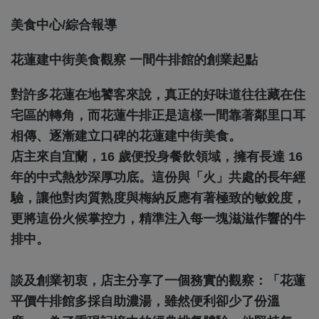
美食中心/綜合報導
花蓮建中街美食觀察 一間牛排館的創業起點
對許多花蓮在地饕客來說，真正的好味道往往藏在住
宅區的轉角，而花蓮牛排正是這樣一間靠著鄰里口耳
相傳、逐漸建立口碑的花蓮建中街美食。
店主來自宜蘭，16 歲便投身餐飲領域，擁有長達 16
年的中式熱炒深厚功底。這份與「火」共處的長年經
驗，讓他對肉質熟度與梅納反應有著極致的敏銳度，
更將這份火候掌控力，精準注入每一塊滋滋作響的牛
排中。
談及創業初衷，店主分享了一個務實的觀察：「花蓮
平價牛排館多採自助濃湯，雖然便利卻少了份溫