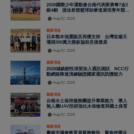
2026國際少年運動會台南代表隊勇奪7金2
銀4銅 游泳射箭籃球跆拳道展現青年競技
實力
Aug 07, 2026
最新消息
日本熊本強震賑災再獲支持 台灣首廟天
壇捐300萬元善款協助災後復原
Aug 07, 2026
最新消息
2026城鎮韌性演習加入通訊測試 NCC行
動網路降速演練驗證國家通訊防護能力
Aug 07, 2026
最新消息
台南水土保持服務團提升專業能力 導入
無人機UAV技術強化水保檢查與國土保育
Aug 07, 2026
最新消息
臺南市議會教育局業務報告 聚焦校園反