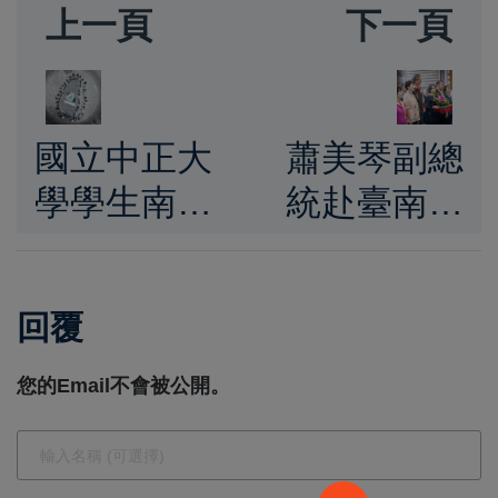
上一頁
下一頁
國立中正大
蕭美琴副總
學學生南投
統赴臺南廟
埔里參與
宇參拜祈
「順騎自然
福 祈求臺
回覆
小旅行」
灣風調雨順
騎行紀念離
國泰民安
您的Email不會被公開。
世同學化思
×
念為前行力