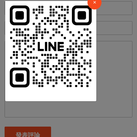
請加入LINE好友連結
量
×
中 華 超 傳 媒
Https://reurl.cc/adqW77
訂閱
發表評論