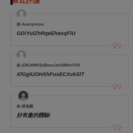
最近評論
由 Anonymous
GDiYulZhRqeEhasqFlU
由 jOKUtWhOjxBwzsJmXtWhnVXK
XfGgIUOHXhFuxECXvkSlT
由 林岳維
好有趣的體驗!