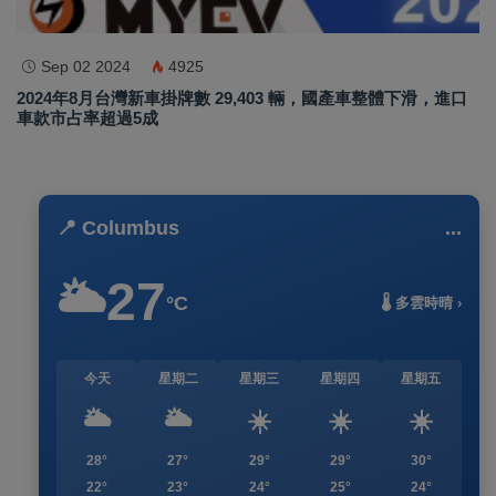
Sep 02 2024
4925
2024年8月台灣新車掛牌數 29,403 輛，國產車整體下滑，進口
車款市占率超過5成
📍 Columbus
...
27
🌥️
°C
🌡️ 多雲時晴 ›
今天
星期二
星期三
星期四
星期五
🌥️
🌥️
☀️
☀️
☀️
28°
27°
29°
29°
30°
22°
23°
24°
25°
24°