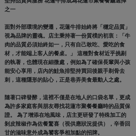
堅持品質與服務 花蓮牛排成為花蓮市聚餐餐廳選擇
之一
面對外部環境的變遷，花蓮牛排始終將「穩定品質」
視為品牌的靈魂。店主秉持著一份質樸的初衷：「牛
肉的品質必須始終如一，只有自己敢吃、愛吃的食
材，才能端上客人的餐桌。」 這種對食材近乎挑剔
的執著，也體現在細微處，例如為了確保長輩與小孩
能安心享用，店內的鮭魚排堅持買回後親手剃骨去
刺，這種隱形的貼心，正是巷弄美食最動人之處。
隨著口碑發酵，這裡不僅是在地人的口袋名單，更成
為許多家庭客與朋友尋找花蓮市聚餐餐廳時的品質保
證。 為了增添在地風味，店主更研發了特殊加工的
剝皮辣椒作為佐餐驚喜（視供應狀況提供），辛香回
甘的滋味意外成為饕客爭相加點的招牌。