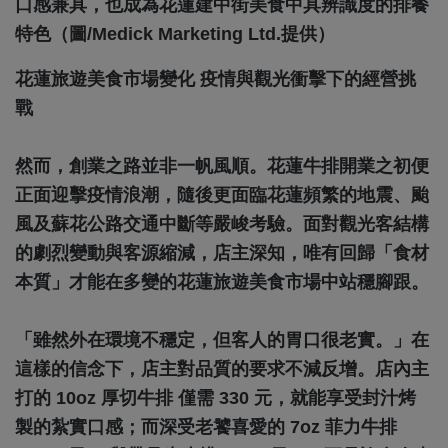
口感兼具，也成為花蓮建中街美食中具辨識度的排餐
特色（圖/Medick Marketing Ltd.提供）
花蓮旅遊美食市場變化 疫情與觀光衝擊下的經營挑
戰
然而，創業之路並非一帆風順。花蓮牛排開業之初便
正面迎擊疫情浪潮，隨後更面臨花蓮頻繁的地震、颱
風及蘇花公路交通中斷等嚴峻考驗。面對觀光客結構
的劇烈變動與客源縮減，店主深知，唯有回歸「食材
本質」才能在多變的花蓮旅遊美食市場中站穩腳跟。
「雖然外在環境不穩定，但客人的胃口很老實。」在
這樣的信念下，店主對品質的要求不減反增。店內主
打的 10oz 厚切牛排 僅需 330 元，就能享受封汁烤
製的紮實口感；而深受老饕喜愛的 7oz 菲力牛排