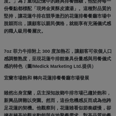
度。」為了重現記憶中的經典排餐體驗，他堅持每一
份餐點都標配「現烤金黃酥皮濃湯」。這種對品質的
堅持，讓花蓮牛排在競爭激烈的花蓮排餐餐廳市場中
脫穎而出，讓顧客以親民價格，就能享有充滿儀式感
的職人級用餐層次。
7oz 菲力牛排附上 300 度加熱石，讓顧客可依個人口
感調整熟度，呈現花蓮牛排館兼具份量感與用餐儀式
感的特色（圖/Medick Marketing Ltd.提供）
宜蘭市場飽和 轉向花蓮排餐餐廳市場發展
雖然出身宜蘭，店主深知故鄉牛排市場已趨於飽和，
新興品牌難以突圍。然而，這份危機感反而成為他跨
足花蓮的契機。他觀察到，花蓮雖看似節奏緩慢，卻
擁有極高的觀光動能與在地聚餐需求，對高品質的餐