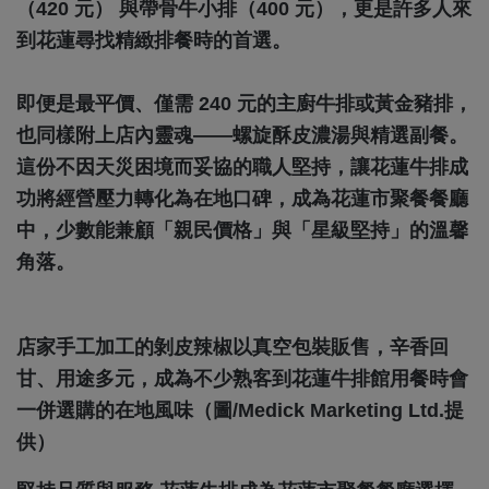
（420 元） 與帶骨牛小排（400 元），更是許多人來
到花蓮尋找精緻排餐時的首選。
即便是最平價、僅需 240 元的主廚牛排或黃金豬排，
也同樣附上店內靈魂——螺旋酥皮濃湯與精選副餐。
這份不因天災困境而妥協的職人堅持，讓花蓮牛排成
功將經營壓力轉化為在地口碑，成為花蓮市聚餐餐廳
中，少數能兼顧「親民價格」與「星級堅持」的溫馨
角落。
店家手工加工的剝皮辣椒以真空包裝販售，辛香回
甘、用途多元，成為不少熟客到花蓮牛排館用餐時會
一併選購的在地風味（圖/Medick Marketing Ltd.提
供）