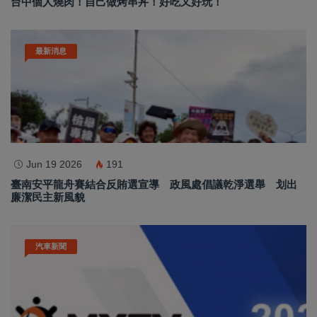
台中個人燒肉！自己做烤串丼！好吃又好玩！
最新消息
Jun 19 2026
191
臺南安平龍舟賽結合反賄選宣導 政風處倡議乾淨選舉 划出
廉潔民主新風貌
汽車新聞