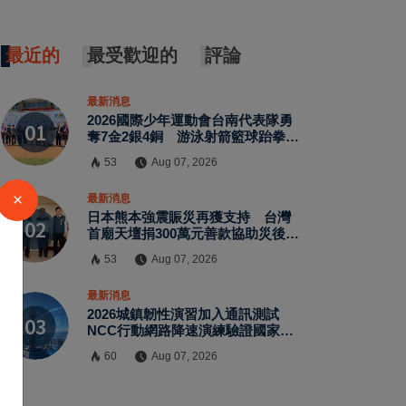
最近的
最受歡迎的
評論
最新消息
2026國際少年運動會台南代表隊勇
奪7金2銀4銅 游泳射箭籃球跆拳道
展現青年競技實力
53
Aug 07, 2026
×
最新消息
日本熊本強震賑災再獲支持 台灣
首廟天壇捐300萬元善款協助災後復
原
53
Aug 07, 2026
最新消息
2026城鎮韌性演習加入通訊測試
NCC行動網路降速演練驗證國家通
訊防護能力
60
Aug 07, 2026