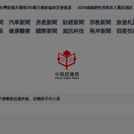
壇捐300萬元善款協助災後復原
2026城鎮韌性演習加入通訊測試 NCC
聞
汽車新聞
房產新聞
財經新聞
宗教新聞
旅遊札
區
健康醫療
國際要聞
資訊科技
兩岸新聞
我要投
平價餐館供應丼飯、炒麵與手作小菜