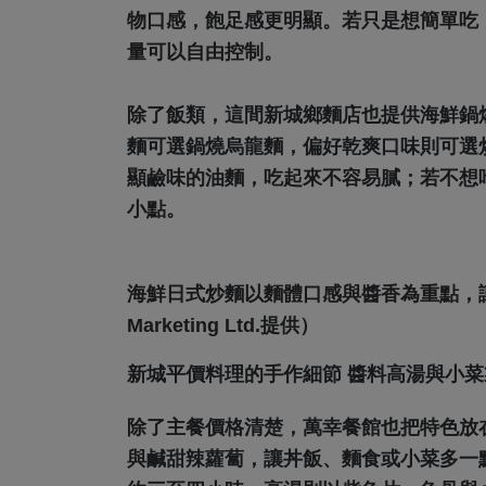
物口感，飽足感更明顯。若只是想簡單吃
量可以自由控制。
除了飯類，這間新城鄉麵店也提供海鮮鍋
麵可選鍋燒烏龍麵，偏好乾爽口味則可選
顯鹼味的油麵，吃起來不容易膩；若不想
小點。
海鮮日式炒麵以麵體口感與醬香為重點，讓花
Marketing Ltd.提供）
新城平價料理的手作細節 醬料高湯與小
除了主餐價格清楚，萬幸餐館也把特色放
與鹹甜辣蘿蔔，讓丼飯、麵食或小菜多一