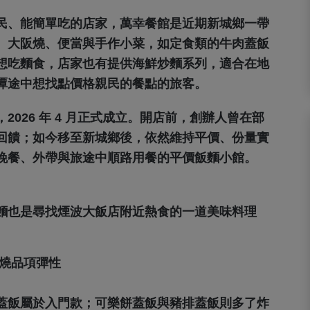
民、能簡單吃的店家，萬幸餐館是近期新城鄉一帶
、大阪燒、便當與手作小菜，如定食類的牛肉蓋飯
想吃麵食，店家也有提供海鮮炒麵系列，適合在地
潭途中想找點價格親民的餐點的旅客。
026 年 4 月正式成立。開店前，創辦人曾在部
回饋；如今移至新城鄉後，依然維持平價、份量實
晚餐、外帶與旅途中順路用餐的平價飯麵小館。
麵也是尋找煙波大飯店附近熱食的一道美味料理
阪燒品項彈性
蓋飯屬於入門款；可樂餅蓋飯與豬排蓋飯則多了炸