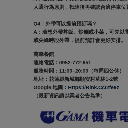
人通行為原則，抵達後再確認合適停車位
Q4：外帶可以提前預訂嗎？
A：
若想外帶丼飯、炒麵或小菜，可先以
或尖峰時段外帶，提前預訂會更好安排。
萬幸餐館
連絡電話：0952-772-651
服務時間：11:00–20:00（每周四公休）
地址：花蓮縣新城鄉順安村草林1-2號
Google 地圖：
Https://rink.cc/2fe9z
（最新資訊請以業者公告為準）