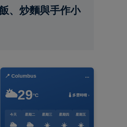
丼飯、炒麵與手作小
📍 Columbus
...
29
🌥️
°C
🌡️ 多雲時晴 ›
今天
星期二
星期三
星期四
星期五
🌥️
🌥️
☀️
☀️
☀️