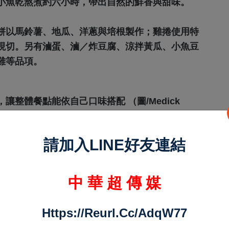
小魚乾熬煮約六小時，帶出自然的鮮香與甜味。
餅以馬鈴薯、地瓜、洋蔥與培根製作；雞捲使用特
現切。另有滷蛋、滷／炸豆腐、涼拌黃瓜、小魚豆
雞等品項。
整體餐點能依自己口味搭配 （圖/Medick
廳適合順路用餐
請加入LINE好友連結
餐館很適合作為煙波大飯店周邊美食的參考。店內
阪燒都有，能依照食量與行程安排簡單用餐。
中 華 超 傳 媒
的生活選擇，也來自在餐飲現場看見客人吃完後露
Https://reurl.cc/adqW77
場做生意，十二歲正式進入廚房，雖然較擅長法式