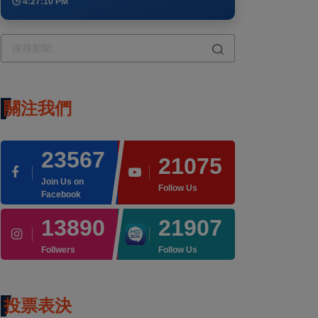
🕒 4:27:10 PM
關注我們
23567
21075
Join Us on
Follow Us
Facebook
13890
21907
Follwers
Follow Us
投票表決