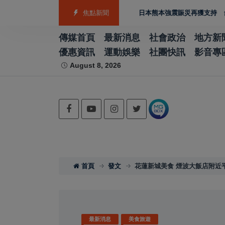
游泳射箭籃球跆拳道展現青年競技實力
焦點新聞
日本熊本強震賑災再獲支持 台灣首廟天
傳媒首頁
最新消息
社會政治
地方新
優惠資訊
運動娛樂
社團快訊
影音專
August 8, 2026
首頁
發文
花蓮新城美食 煙波大飯店附近
最新消息
美食旅遊