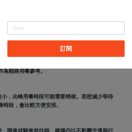
常需求，最後決定以日式主餐搭配台式小菜呈現。
多複雜或昂貴，重點是價格與份量實在，讓客人吃
訊
訂閱
周邊有不少民宿與住宿點，對安排新城鄉旅遊景
作為順路用餐參考。
較小，尖峰用餐時段可能需要稍候。若想減少等待
峰時段，會比較方便安排。
旁，開車或騎車前往時，建議仍以不影響交通與行