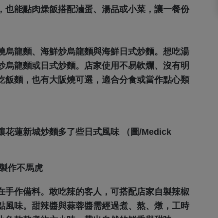
，也能點肉燥飯搭配滷蛋、湯品或小菜，讓一餐份
燒烏龍麵、海鮮炒烏龍麵與海鮮日式炒麵。想吃湯
炒烏龍麵或日式炒麵。店家使用不易軟爛、沒有明
吃飯麵，也有大阪燒可選，適合分食或當作點心類
蓮新城炒麵多了些日式風味 （圖/Medick
菜製作不馬虎
在手作備料。敢吃辣的客人，可搭配店家自製辣椒
點風味。甜辣醬與蒜蓉醬需經過煮、熬、燉，工時