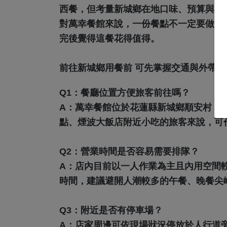
西餐，但考量新城鄉在地口味、預算與日
對萬幸餐館來說，一份餐點不一定要做得
完後覺得這餐花得值得。
前往新城鄉用餐前 可先掌握交通與外帶資
Q1：餐廳位置方便旅客前往嗎？
A：
萬幸餐館位於花蓮縣新城鄉順安村，
點、煙波大飯店附近小吃的旅客來說，可
Q2：營業時間是否容易需要排隊？
A：
店內目前以一人作業為主且內用空間
時間，建議避開人潮較多的午餐、晚餐尖
Q3：附近是否有停車場？
A：
店家周邊可依現場狀況停放於人行道