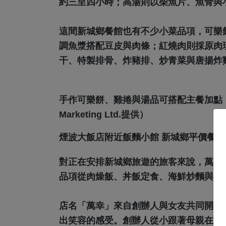
約三至四小時；高湯則以柴魚片、魚骨與
這間新城鄉餐館也有不少小菜品項，可樂
調魚漿搭配豆皮與肉條；紅燒肉則採原肉
干、特製排骨、炸豬排、炒青菜與唐揚炸
手作可樂餅、雞捲與湯品可搭配主餐加點，讓
Marketing Ltd.提供）
煙波大飯店附近飯麵小館 新城鄉平價餐
對正在安排新城鄉旅遊的旅客來說，萬幸
品項從肉燥飯、丼飯定食、海鮮炒麵與大
店名「萬幸」來自創辦人與女友共同開店
出笑容的感受。創辦人從小跟著母親在市