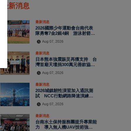
最新消息
最新消息
2026國際少年運動會台南代表
隊勇奪7金2銀4銅 游泳射箭籃
球跆拳道展現青年競技實力
Aug 07, 2026
最新消息
日本熊本強震賑災再獲支持 台
灣首廟天壇捐300萬元善款協助
災後復原
Aug 07, 2026
最新消息
2026城鎮韌性演習加入通訊測
試 NCC行動網路降速演練驗
證國家通訊防護能力
Aug 07, 2026
最新消息
台南水土保持服務團提升專業能
力 導入無人機UAV技術強化