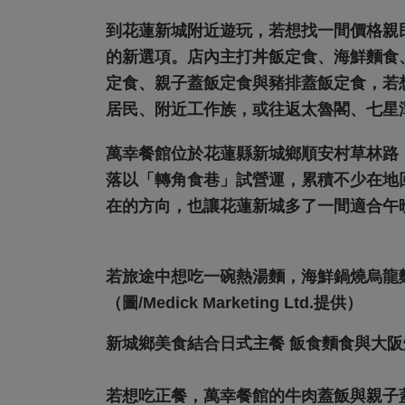
到花蓮新城附近遊玩，若想找一間價格親
的新選項。店內主打丼飯定食、海鮮麵食
定食、親子蓋飯定食與豬排蓋飯定食，若
居民、附近工作族，或往返太魯閣、七星
萬幸餐館位於花蓮縣新城鄉順安村草林路，2
落以「轉角食巷」試營運，累積不少在地
在的方向，也讓花蓮新城多了一間適合午
若旅途中想吃一碗熱湯麵，海鮮鍋燒烏龍
（圖/Medick Marketing Ltd.提供）
新城鄉美食結合日式主餐 飯食麵食與大
若想吃正餐，萬幸餐館的牛肉蓋飯與親子