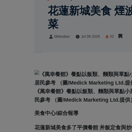
花蓮新城美食 煙
菜
lifetoutiao
Jul 08 2026
52
lifetoutiao
Share:
《萬幸餐館》餐點以飯類、麵類與單點小
民參考 （圖/Medick Marketing Ltd.提
美食中心/綜合報導
花蓮新城美食多了平價餐館 丼飯定食與