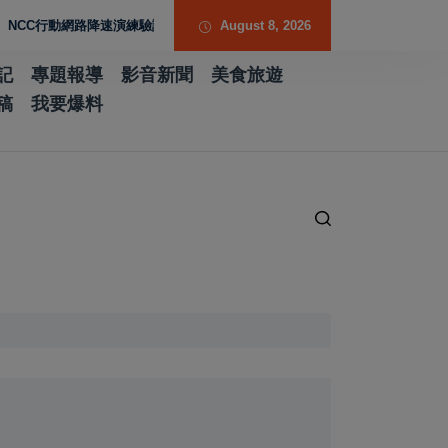
行動網路降速演練驗證國家通訊防護能力
August 8, 2026
台南水土保持服務團提升專業能力 導
記
專題報導
影音新聞
美食旅遊
稿
我要爆料