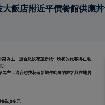
波大飯店附近平價餐館供應
菜為主，適合想找花蓮新城午晚餐的旅客與在地居
供）
炒麵品項多元