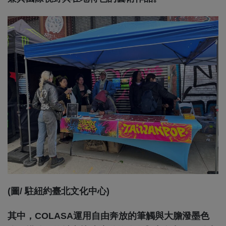
(圖/ 駐紐約臺北文化中心)
其中，COLASA運用自由奔放的筆觸與大膽潑墨色