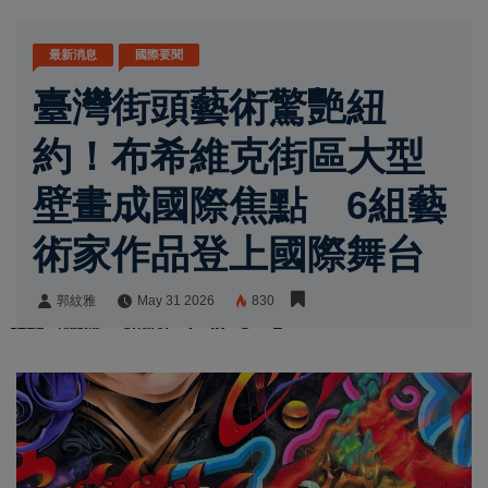
最新消息
國際要聞
臺灣街頭藝術驚艷紐
約！布希維克街區大型
壁畫成國際焦點 6組藝
術家作品登上國際舞台
郭紋雅
May 31 2026
830
郭紋雅
Share: