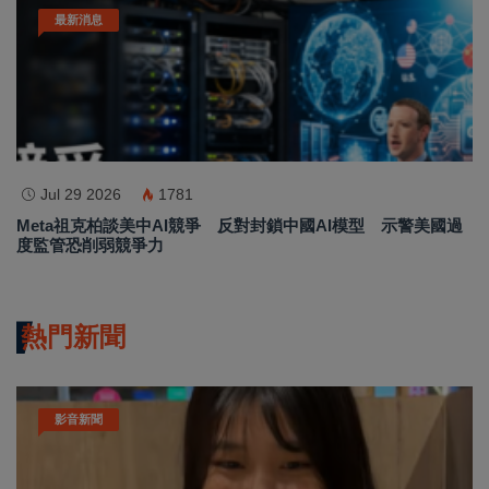
最新消息
Jul 29 2026
1781
Meta祖克柏談美中AI競爭 反對封鎖中國AI模型 示警美國過
度監管恐削弱競爭力
熱門新聞
影音新聞