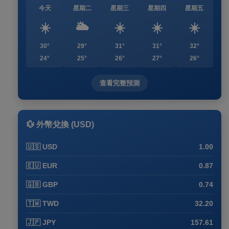
今天
星期二
星期三
星期四
星期五
☀️
🌥️
☀️
☀️
☀️
30°
29°
31°
31°
32°
24°
25°
26°
27°
26°
查看完整預測
💱 外幣兌換 (USD)
🇺🇸 USD
1.00
🇪🇺 EUR
0.87
🇬🇧 GBP
0.74
🇹🇼 TWD
32.20
🇯🇵 JPY
157.61