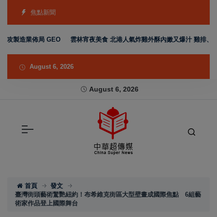
焦點新聞
造業佈局 GEO
雲林宵夜美食 北港人氣炸雞外酥內嫩又爆汁 雞排、小點、飲
August 6, 2026
August 6, 2026
首頁
發文
臺灣街頭藝術驚艷紐約！布希維克街區大型壁畫成國際焦點 6組藝
術家作品登上國際舞台