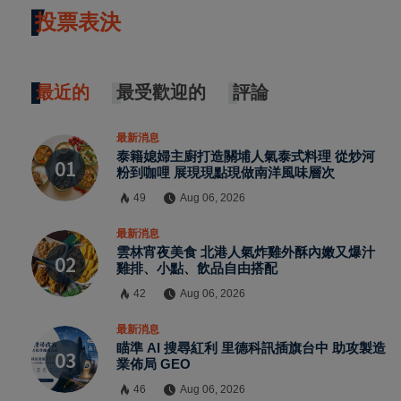
投票表決
最近的
最受歡迎的
評論
最新消息
泰籍媳婦主廚打造關埔人氣泰式料理 從炒河
粉到咖哩 展現現點現做南洋風味層次
49
Aug 06, 2026
最新消息
雲林宵夜美食 北港人氣炸雞外酥內嫩又爆汁
雞排、小點、飲品自由搭配
42
Aug 06, 2026
最新消息
瞄準 AI 搜尋紅利 里德科訊插旗台中 助攻製造
業佈局 GEO
46
Aug 06, 2026