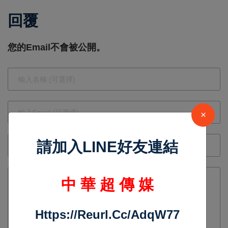
場復育情
登場 以芒
回覆
形 承諾提
果鳳梨與蘭
供農民最大
花展現臺灣
您的Email不會被公開。
資助 協助
農業綠色美
地方經濟重
學
振
×
請加入LINE好友連結
中 華 超 傳 媒
Https://reurl.cc/adqW77