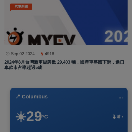
汽車新聞
Sep 02 2024
4918
2024年8月台灣新車掛牌數 29,403 輛，國產車整體下滑，進口
車款市占率超過5成
📍 Columbus
...
29
☀️
°C
🌡️ 晴 ›