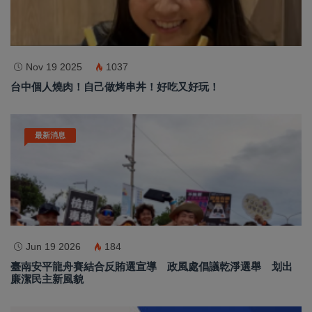
Nov 19 2025
1037
台中個人燒肉！自己做烤串丼！好吃又好玩！
最新消息
Jun 19 2026
184
臺南安平龍舟賽結合反賄選宣導 政風處倡議乾淨選舉 划出
廉潔民主新風貌