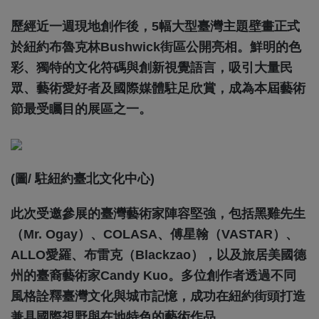
歷經近一週現地創作後，5幅大型臺灣主題壁畫正式
於紐約布魯克林Bushwick街區公開亮相。鮮明的色
彩、獨特的文化符碼與創新視覺語言，吸引大量民
眾、藝術愛好者及國際媒體駐足欣賞，成為本屆藝術
節最受矚目的展區之一。
(圖/ 駐紐約臺北文化中心)
此次受邀參展的臺灣藝術家陣容堅強，包括黑雞先生
（Mr. Ogay）、COLASA、傅星翰（VASTAR）、
ALLO愛羅、布雷克（Blackzao），以及旅居美國德
州的臺裔藝術家Candy Kuo。多位創作者透過不同
風格詮釋臺灣文化與城市記憶，成功在紐約街頭打造
兼具國際視野與在地特色的藝術作品。