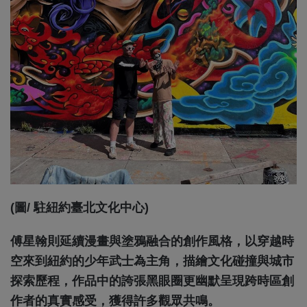
(圖/ 駐紐約臺北文化中心)
傅星翰則延續漫畫與塗鴉融合的創作風格，以穿越時
空來到紐約的少年武士為主角，描繪文化碰撞與城市
探索歷程，作品中的誇張黑眼圈更幽默呈現跨時區創
作者的真實感受，獲得許多觀眾共鳴。