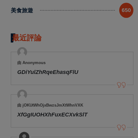
美食旅遊
650
最近評論
由 Anonymous
GDiYulZhRqeEhasqFlU
由 jOKUtWhOjxBwzsJmXtWhnVXK
XfGgIUOHXhFuxECXvkSlT