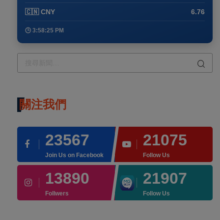
🇨🇳 CNY
6.76
🕒 3:58:25 PM
關注我們
23567
21075
Join Us on Facebook
Follow Us
13890
21907
Follwers
Follow Us