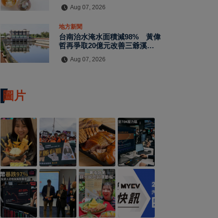
Aug 07, 2026
地方新聞
台南治水淹水面積減98% 黃偉
哲再爭取20億元改善三爺溪等
易淹水區
Aug 07, 2026
圖片