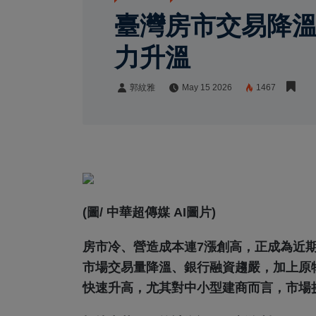
臺灣房市交易降溫
力升溫
郭紋雅
May 15 2026
1467
郭紋雅
Share:
(圖/ 中華超傳媒 AI圖片)
房市冷、營造成本連7漲創高，正成為近
市場交易量降溫、銀行融資趨嚴，加上原
快速升高，尤其對中小型建商而言，市場