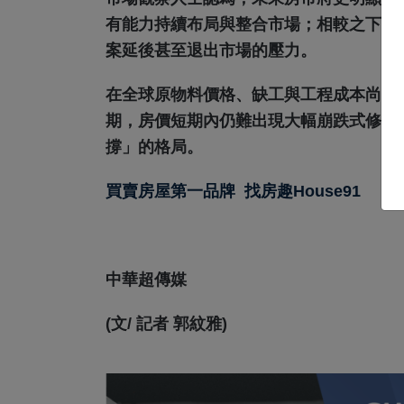
有能力持續布局與整合市場；相較之下，
案延後甚至退出市場的壓力。
在全球原物料價格、缺工與工程成本尚未
期，房價短期內仍難出現大幅崩跌式修正
撐」的格局。
買賣房屋第一品牌
找房趣House91
中華超傳媒
(文/ 記者 郭紋雅)