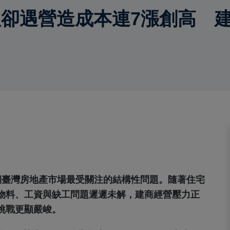
卻遇營造成本連7漲創高 
期臺灣房地產市場最受關注的結構性問題。隨著住宅
物料、工資與缺工問題遲遲未解，建商經營壓力正
挑戰更顯嚴峻。