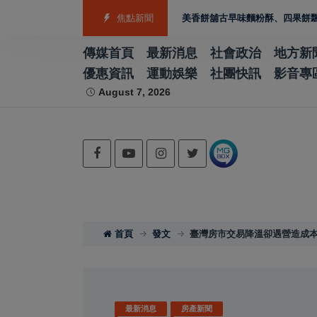
「鹹甜引路臺南味」走進喜樹老街 義美香餅舖古早味麵粉酥、四果餅飄香一甲
焦點新聞
傳媒首頁
最新消息
社會政治
地方新
優惠資訊
運動娛樂
社團快訊
影音專
August 7, 2026
首頁
發文
臺灣房市交易降溫卻遇營造成本
最新消息
房產新聞