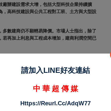
科技廠辦建設需求大增，包括大型科技企業持續擴
為，高科技建設與公共工程對工班、土方與大型設
，多數建商仍不願輕易降價。市場人士指出，除了
，若再加上利息與工程成本增加，建商利潤空間已
憑藉品牌、資金與庫存優勢，仍可選擇延後推案、
場壓力；但中小型建商若遇到工程延宕、去化速度
請加入LINE好友連結
著升高。
型建商面臨的財務風險也受到市場關注。部分業者
中 華 超 傳 媒
等方式刺激銷售，但若營造成本仍維持高檔，市場
Https://reurl.cc/adqW77
向「強者恆強」。大型建商因資金與品牌優勢，仍