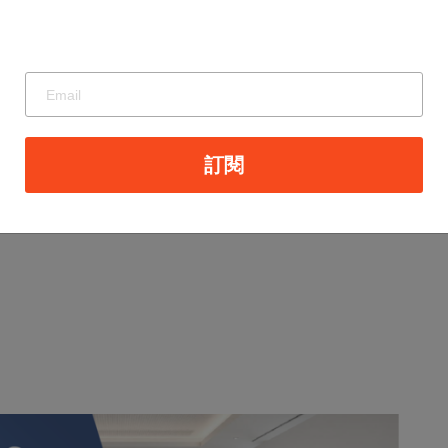
體質較弱或餘屋壓力較高的中小建商，可能面臨推
明顯回落之前，市場普遍認為，即使房市進入修正
，未來房市走勢恐將持續呈現「交易降溫、價格高
訂閱