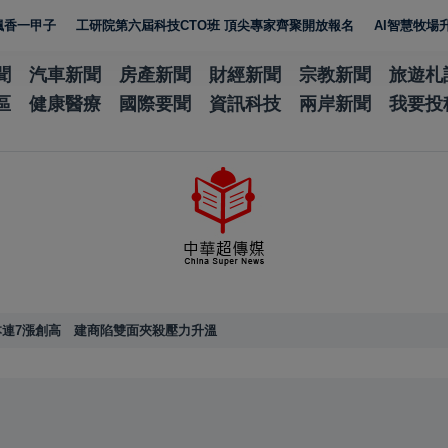
子
工研院第六屆科技CTO班 頂尖專家齊聚開放報名
AI智慧牧場升級 工
聞
汽車新聞
房產新聞
財經新聞
宗教新聞
旅遊札
區
健康醫療
國際要聞
資訊科技
兩岸新聞
我要投
連7漲創高 建商陷雙面夾殺壓力升溫