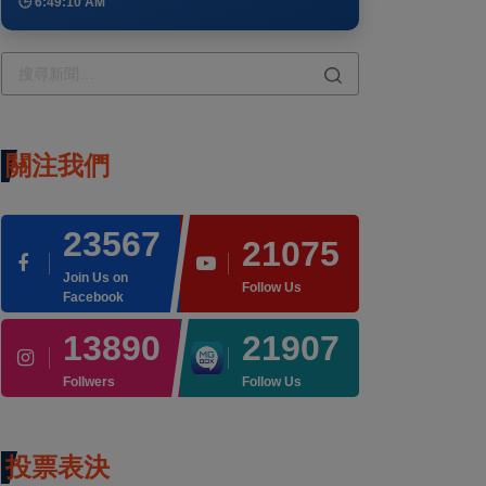
🕒 6:49:10 AM
關注我們
23567
21075
Join Us on
Follow Us
Facebook
13890
21907
Follwers
Follow Us
投票表決