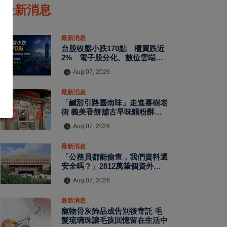
最新消息
最新消息
台股收盤小跌170點 櫃買跌近
2% 電子股分化、數位雲端與
傳產逆勢撐盤
Aug 07, 2026
最新消息
「鹹甜引路臺南味」走進喜樹老
街 義美香餅舖古早味麵粉酥、
四果餅飄香一甲子
Aug 07, 2026
最新消息
「公務員都能偷查，我們資料還
安全嗎？」2812萬筆個資外洩
案偵結 警員查個資、暗網交易
Aug 07, 2026
與公務資訊漏洞曝光
最新消息
寵物骨灰飾品成告別後寄託 毛
髮琉璃珠讓毛孩回憶留在生活中