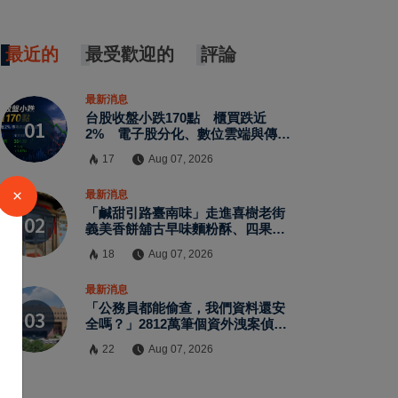
最近的
最受歡迎的
評論
最新消息
台股收盤小跌170點 櫃買跌近
2% 電子股分化、數位雲端與傳產
逆勢撐盤
17
Aug 07, 2026
×
最新消息
「鹹甜引路臺南味」走進喜樹老街
義美香餅舖古早味麵粉酥、四果餅
飄香一甲子
18
Aug 07, 2026
最新消息
「公務員都能偷查，我們資料還安
全嗎？」2812萬筆個資外洩案偵
結 警員查個資、暗網交易與公務
22
Aug 07, 2026
資訊漏洞曝光