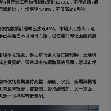
年4月營造工程物價指數來到117.51，不僅連續7個
期相比，年增率達4.46%，不僅高於3月的
物價指數累計漲幅已接近40%。市場人士指出，這
早已與過去不可同日而語，也使建商即便面臨買氣
市場少見現象。過去房市進入修正階段時，土地與
成交量萎縮、營建成本持續墊高的局面，形成市場
物料價格長期維持高檔，鋼筋、水泥、金屬與機電
工問題未改善，使整體工資持續增加。另一方面，
也進一步擠壓營造量能。