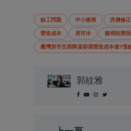
缺工問題
中小建商
房價修正
營造成本
房市冷
建商陷雙面
臺灣房市交易降溫卻遇營造成本連7漲
郭紋雅