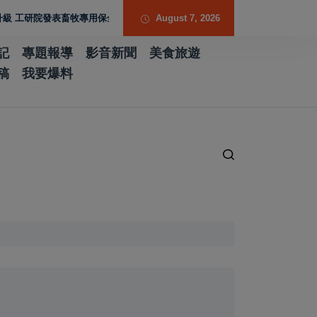
研院發表畜牧專用保全機器人
August 7, 2026
記
專題報導
影音新聞
美食旅遊
稿
我要爆料