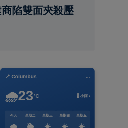
建商陷雙面夾殺壓
📍 Columbus
...
23
🌧️
°C
🌡️ 小雨 ›
今天
星期二
星期三
星期四
星期五
🌧️
🌥️
☀️
☀️
☀️