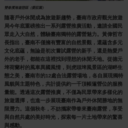
雙春濱海遊憩區（愛莊園）
隨著戶外休閒成為旅遊新趨勢，臺南市政府觀光旅遊
局今年底重磅推出一系列露營推廣活動，邀請全國民
眾走入大自然，體驗臺南獨特的露營魅力。
黃偉哲市
長指出，臺南不僅擁有豐富的自然景觀，還蘊含多元
文化底蘊，無論是初次嘗試露營的新手，還是熱愛戶
外的老手，都能在這裡找到理想的休閒天地。從德元
埤荷蘭村的風車異國風情，到虎頭埤風景區的湖畔生
態之美，臺南市的12處合法露營場地，各自展現獨特
風貌與主題特色，共計提供約一千頂帳篷營位的服務
量能。透過這次露營推廣，不僅為民眾帶來多樣化的
旅遊選擇，也進一步展現臺南作為戶外休閒勝地的無
限潛力。這個秋冬，不妨攜家帶眷來臺南露營，享受
與自然共處的美好時光，探索每一片土地帶來的驚喜
與感動。