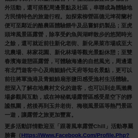
外活動，還可搭配周邊景點及社區，串聯成為體驗地
方民情特色的旅遊行程。如探索柳營區德元埤荷蘭村
便可至鄰近的酪農區體驗餵牛及品嘗鮮奶製品；至虎
頭埤風景區露營，除享受釣魚與湖畔散步的悠閒時光
之餘，還可就近前往新化老街、新化果菜市場或至大
坑農場、林家花園、新化林場等觀光景點休憩；至雙
春濱海遊憩區露營，可體驗海邊的自然風光，周邊還
有北門遊客中心及南鯤鯓代天府等知名景點，更可以
前往將軍漁港及青鯤鯓扇形鹽田感受漁村生活體驗。
想深入了解在地農村文化的遊客，也可以到走馬瀨農
場參觀與互動，或在神秘氣場露營區感受星空下的靜
謐氛圍，然後再到玉井老街、梅嶺風景區等熱門景區
一遊，讓露營之旅更加豐富。
更多活動詳情歡迎至「跟著風車露營chill」活動專屬
臉書（
Https://www.facebook.com/profile.php?