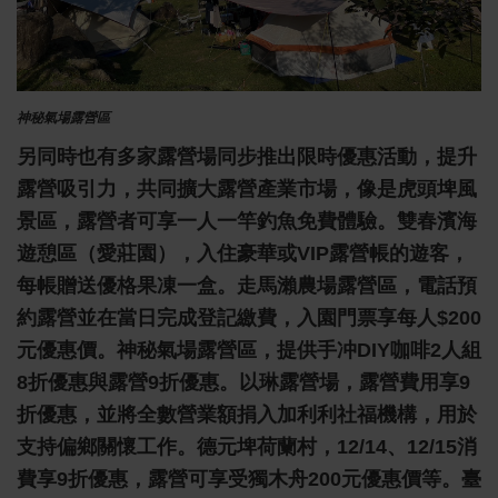
神秘氣場露營區
另同時也有多家露營場同步推出限時優惠活動，提升
露營吸引力，共同擴大露營產業市場，像是虎頭埤風
景區，露營者可享一人一竿釣魚免費體驗。雙春濱海
遊憩區（愛莊園），入住豪華或VIP露營帳的遊客，
每帳贈送優格果凍一盒。走馬瀨農場露營區，電話預
約露營並在當日完成登記繳費，入園門票享每人$200
元優惠價。神秘氣場露營區，提供手冲DIY咖啡2人組
8折優惠與露營9折優惠。以琳露營場，露營費用享9
折優惠，並將全數營業額捐入加利利社福機構，用於
支持偏鄉關懷工作。德元埤荷蘭村，12/14、12/15消
費享9折優惠，露營可享受獨木舟200元優惠價等。臺