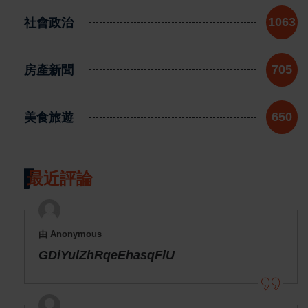
社會政治
1063
房產新聞
705
美食旅遊
650
最近評論
由 Anonymous
GDiYulZhRqeEhasqFlU