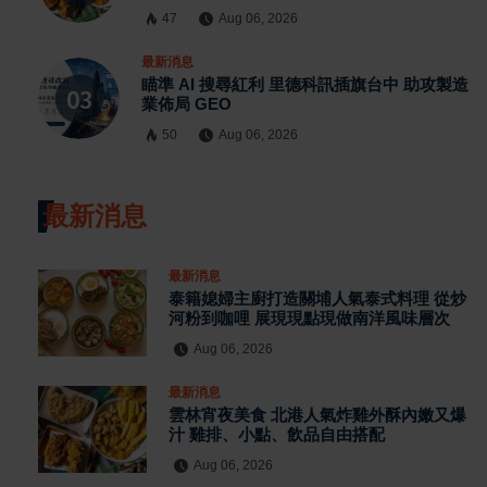
47
Aug 06, 2026
最新消息
瞄準 AI 搜尋紅利 里德科訊插旗台中 助攻製造
業佈局 GEO
50
Aug 06, 2026
最新消息
最新消息
泰籍媳婦主廚打造關埔人氣泰式料理 從炒
河粉到咖哩 展現現點現做南洋風味層次
Aug 06, 2026
最新消息
雲林宵夜美食 北港人氣炸雞外酥內嫩又爆
汁 雞排、小點、飲品自由搭配
Aug 06, 2026