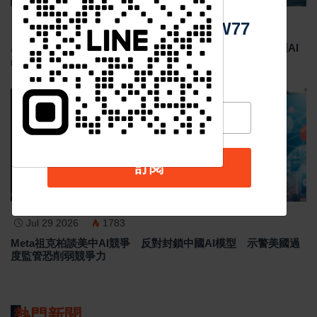
Https://reurl.cc/adqW77
Jul 29 2026
1804
AMD與Cerebras攜手AI推論突破 OpenAI研究員肯定美國AI
晶片合作加速競爭
最新消息
訂閱
Jul 29 2026
1783
Meta祖克柏談美中AI競爭 反對封鎖中國AI模型 示警美國過
度監管恐削弱競爭力
熱門新聞