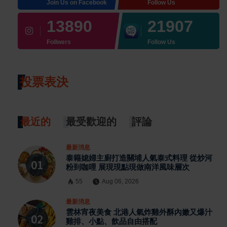
Join Us on Facebook
Follow Us
13890
21907
Follwers
Follow Us
投票表決
最近的
最受歡迎的
評論
最新消息
泰籍媳婦主廚打造關埔人氣泰式料理 從炒河
粉到咖哩 展現現點現做南洋風味層次
55
Aug 06, 2026
最新消息
雲林宵夜美食 北港人氣炸雞外酥內嫩又爆汁
雞排、小點、飲品自由搭配