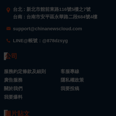
台北 : 新北市館前東路116號5樓之7號
台南 : 台南市安平區永華路二段684號4樓
support@chinanewscloud.com
LINE@帳號：@878dzsyg
公司
服務約定條款及細則
客服專線
廣告服務
隱私權政策
關於我們
我要投稿
我要爆料
圖片貼文