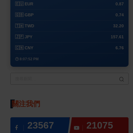
🇪🇺 EUR
0.87
🇬🇧 GBP
0.74
🇹🇼 TWD
32.20
🇯🇵 JPY
157.61
🇨🇳 CNY
6.76
🕒 8:07:52 PM
關注我們
23567
21075