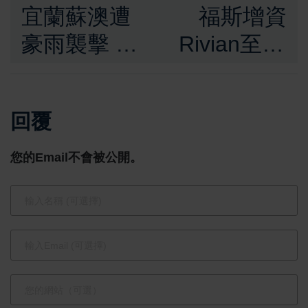
宜蘭蘇澳遭
福斯增資
豪雨襲擊 部
Rivian至58
分地區淹水
億美元，啟
過膝 宜蘭縣
動電動車聯
回覆
府宣布停班
合開發計畫
停課
您的Email不會被公開。