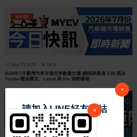
最新消息
Aug 03 2026
1425
2026年7月臺灣汽車市場交車數量出爐:總掛牌量達 3.86 萬台，
Toyota 穩坐霸主、Lexus 與 Kia 強勢爆發
×
最新消息
請加入LINE好友連結
×
中 華 超 傳 媒