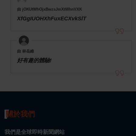
由 jOKUtWhOjxBwzsJmXtWhnVXK
XfGgIUOHXhFuxECXvkSlT
由 林岳維
好有趣的體驗!
關於我們
我們是全球即時新聞網站