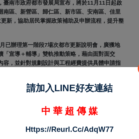
臺南市政府都市發展局宣布，將於11月11日起啟
迴南區、新營區、歸仁區、新市區、安南區、佳里
主更新，協助居民掌握政策補助及申辦流程，提升整
10月已辦理第一階段7場次都市更新說明會，廣獲地
續「宣導＋輔導」雙軌推動策略，藉由面對面交
內容，並針對規劃設計與工程經費提供具體申請指
拉皮」）的社區能獲得專業協助。
請加入LINE好友連結
立「自主更新輔導團」，由專業團隊提供法令諮
社區釐清更新流程與法規重點，減少行政障礙，推
中 華 超 傳 媒
了解補助內容的市民，可撥打自主更新輔導團諮詢
Https://reurl.cc/adqW77
臺南市政府自主更新專區」
an002/file/course3.html
）瞭解更多資訊。市府