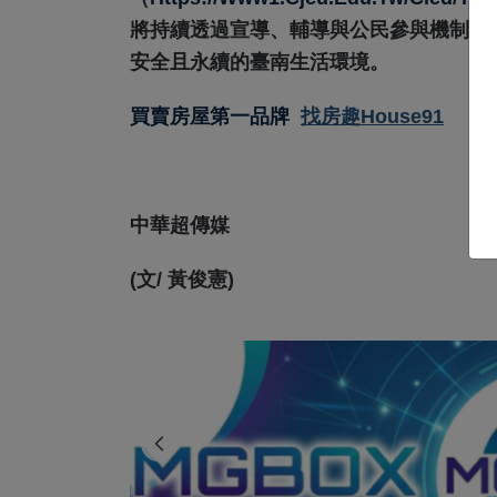
將持續透過宣導、輔導與公民參與機制，
安全且永續的臺南生活環境。
買賣房屋第一品牌
找房趣House91
中華超傳媒
(文/ 黃俊憲)