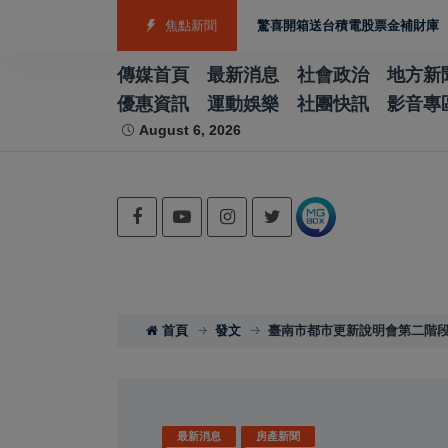
箱「世界好拜」皮克斯人氣IP加持 驚喜開箱送台積電股票金補財庫
焦點新聞
全家推
傳媒首頁
最新消息
社會政治
地方新
優惠資訊
運動娛樂
社團快訊
影音專
August 6, 2026
首頁
發文
臺南市都市更新說明會第二階段
最新消息
房產新聞