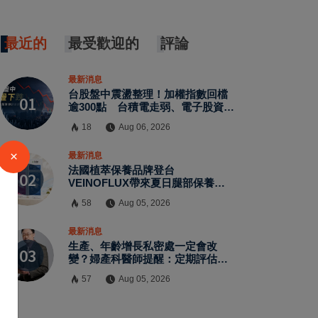
最近的
最受歡迎的
評論
最新消息
台股盤中震盪整理！加權指數回檔
逾300點 台積電走弱、電子股資金
輪動延續
18
Aug 06, 2026
×
最新消息
法國植萃保養品牌登台
VEINOFLUX帶來夏日腿部保養新
趨勢
58
Aug 05, 2026
最新消息
生產、年齡增長私密處一定會改
變？婦產科醫師提醒：定期評估有
助了解自身狀況
57
Aug 05, 2026