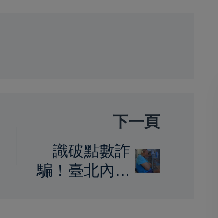
下一頁
識破點數詐
騙！臺北內湖
警聯手超商店
員即時阻詐 成