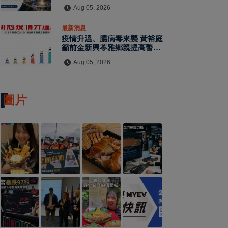
Aug 05, 2026
最新消息
疫情升溫、腸病毒來襲 黃裕庭
籲前金新興苓雅鄉親提高警覺守
護健康
Aug 05, 2026
圖片