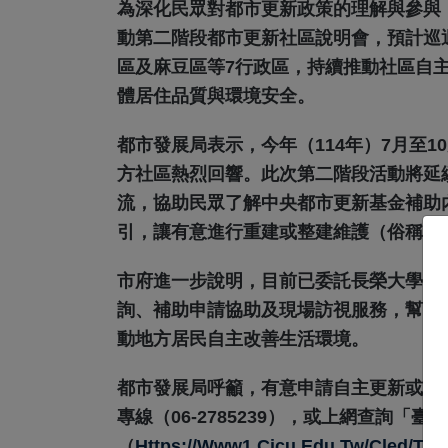
為深化民眾對都市更新政策的理解與參與，
動第二階段都市更新社區說明會，預計巡
區及麻豆區等7行政區，持續推動社區自
體居住品質與環境安全。
都市發展局表示，今年（114年）7月至
方社區熱烈回響。此次第二階段活動將延
流，協助民眾了解中央都市更新基金補助
引，讓有意進行重建或整建維護（俗稱「
市府進一步說明，目前已委託長榮大學成
詢、補助申請協助及現場訪視服務，幫助
動地方居民自主改善生活環境。
都市發展局呼籲，有意申請自主更新或想
專線（06-2785239），或上網查詢「
（
Https://www1.cjcu.edu.tw/cled/tain