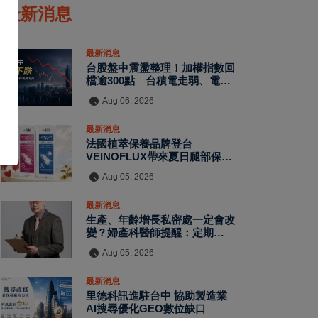
最新消息
最新消息
台股盤中震盪整理！加權指數回
檔逾300點 台積電走弱、電子
股資金輪動延續
Aug 06, 2026
最新消息
法國植萃保養品牌登台
VEINOFLUX帶來夏日腿部保養
新趨勢
Aug 05, 2026
最新消息
生產、年齡增長私密處一定會改
變？婦產科醫師提醒：定期評估
有助了解自身狀況
Aug 05, 2026
最新消息
里德科訊進駐台中 協助製造業
AI搜尋優化GEO數位缺口