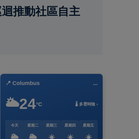
巡迴推動社區自主
📍 Columbus
...
24
🌥️
°C
🌡️ 多雲時陰 ›
今天
星期二
星期三
星期四
星期五
🌥️
🌥️
☀️
☀️
☀️