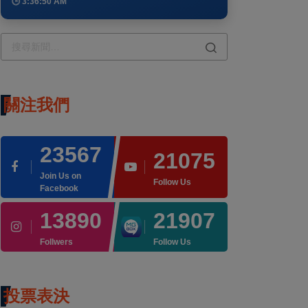
🕒 3:36:50 AM
關注我們
23567
21075
Join Us on
Follow Us
Facebook
13890
21907
Follwers
Follow Us
投票表決