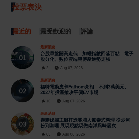
投票表決
最近的
最受歡迎的
評論
最新消息
台股早盤開高走低 加權指數回落百點 電子
股分化、數位雲端與傳產逆勢走強
2
Aug 07, 2026
最新消息
福特電動皮卡Fathom亮相 不到3萬美元、
2027年投產搶攻平價EV市場
10
Aug 07, 2026
最新消息
泰籍媳婦主廚打造關埔人氣泰式料理 從炒河
粉到咖哩 展現現點現做南洋風味層次
63
Aug 06, 2026