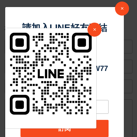
師 感念為
日常儀式感
×
回覆
臺灣留下珍
貴遺產深化
請加入LINE好友連結
您的Email不會被公開。
×
臺日雙邊關
係
中 華 超 傳 媒
Https://reurl.cc/adqW77
訂閱