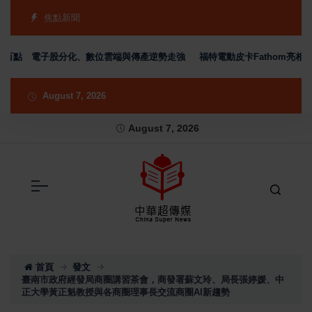
焦點新聞
 電子股分化、數位雲端與傳產逆勢走強
福特電動皮卡Fathom亮相 不到3
August 7, 2026
August 7, 2026
首頁
發文
臺南市政府經發局商圈講習茶會，商發署蘇文玲、局長張婷媛、中
正大學黃正魁教授與各商圈理事長交流商圈AI新趨勢