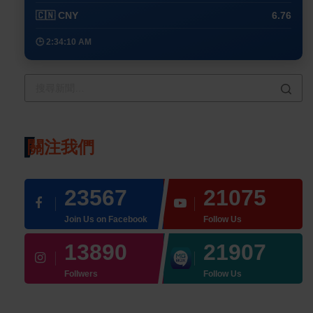
🇨🇳 CNY
6.76
🕒 2:34:10 AM
關注我們
23567
21075
Join Us on Facebook
Follow Us
13890
21907
Follwers
Follow Us