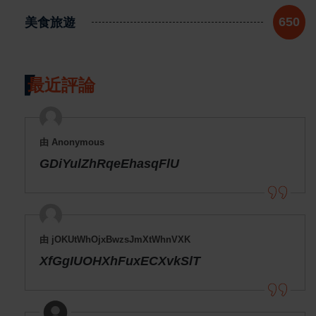
美食旅遊
650
最近評論
由 Anonymous
GDiYulZhRqeEhasqFlU
由 jOKUtWhOjxBwzsJmXtWhnVXK
XfGgIUOHXhFuxECXvkSlT