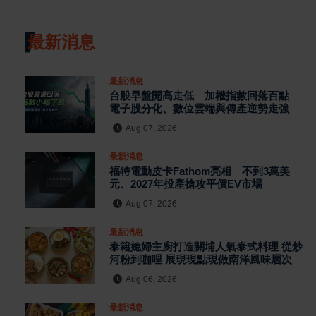
最新消息
最新消息
台股早盤開高走低 加權指數回落百點
電子股分化、數位雲端與傳產逆勢走強
Aug 07, 2026
最新消息
福特電動皮卡Fathom亮相 不到3萬美
元、2027年投產搶攻平價EV市場
Aug 07, 2026
最新消息
泰籍媳婦主廚打造關埔人氣泰式料理 從炒
河粉到咖哩 展現現點現做南洋風味層次
Aug 06, 2026
最新消息