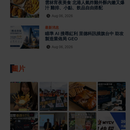
雲林宵夜美食 北港人氣炸雞外酥內嫩又爆
汁 雞排、小點、飲品自由搭配
Aug 06, 2026
最新消息
瞄準 AI 搜尋紅利 里德科訊插旗台中 助攻
製造業佈局 GEO
Aug 06, 2026
圖片