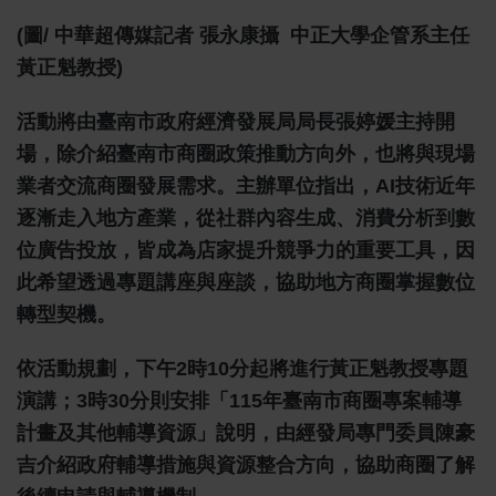
(圖/ 中華超傳媒記者 張永康攝 中正大學企管系主任
黃正魁教授)
活動將由臺南市政府經濟發展局局長張婷媛主持開
場，除介紹臺南市商圈政策推動方向外，也將與現場
業者交流商圈發展需求。主辦單位指出，AI技術近年
逐漸走入地方產業，從社群內容生成、消費分析到數
位廣告投放，皆成為店家提升競爭力的重要工具，因
此希望透過專題講座與座談，協助地方商圈掌握數位
轉型契機。
依活動規劃，下午2時10分起將進行黃正魁教授專題
演講；3時30分則安排「115年臺南市商圈專案輔導
計畫及其他輔導資源」說明，由經發局專門委員陳豪
吉介紹政府輔導措施與資源整合方向，協助商圈了解