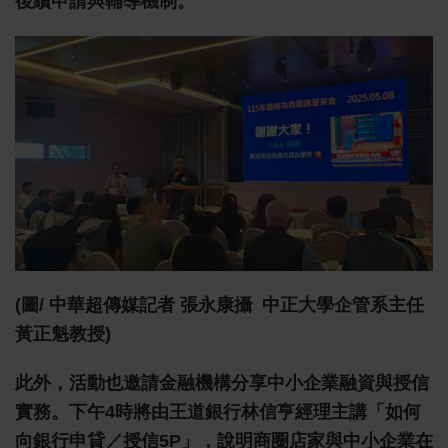
後續申請與輔導機制。
(圖/ 中華超傳媒記者 張永康攝 中正大學企管系主任
黃正魁教授)
此外，活動也邀請金融機構分享中小企業融資與授信
實務。下午4時將由王道銀行林信亨經理主講「如何
向銀行申貸／授信5P」，說明商圈店家與中小企業在