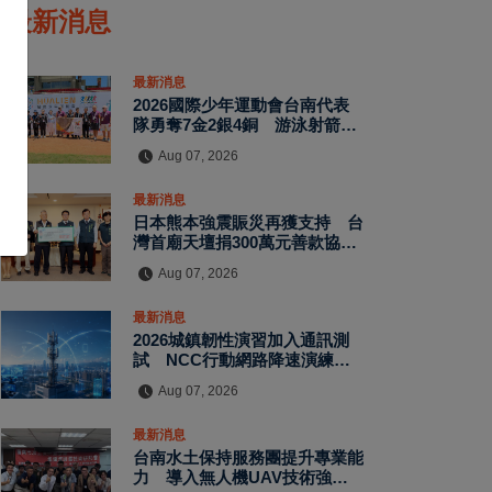
最新消息
最新消息
2026國際少年運動會台南代表
隊勇奪7金2銀4銅 游泳射箭籃
球跆拳道展現青年競技實力
Aug 07, 2026
最新消息
日本熊本強震賑災再獲支持 台
灣首廟天壇捐300萬元善款協助
災後復原
Aug 07, 2026
最新消息
2026城鎮韌性演習加入通訊測
試 NCC行動網路降速演練驗
證國家通訊防護能力
Aug 07, 2026
最新消息
台南水土保持服務團提升專業能
力 導入無人機UAV技術強化