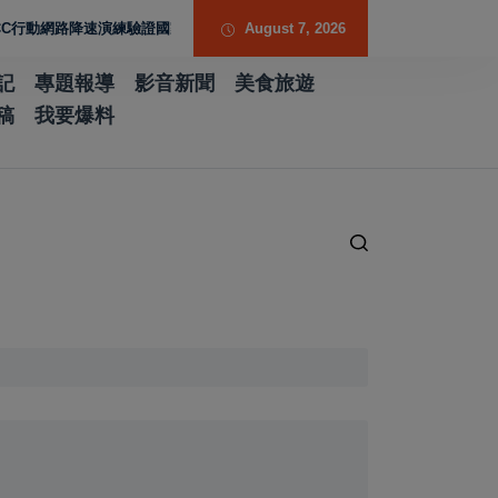
路降速演練驗證國家通訊防護能力
台南水土保持服務團提升專業能力 導入無
August 7, 2026
記
專題報導
影音新聞
美食旅遊
稿
我要爆料