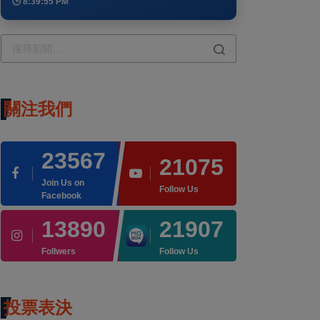
🕒 8:39:55 PM
關注我們
23567
21075
Join Us on
Follow Us
Facebook
13890
21907
Follwers
Follow Us
投票表決