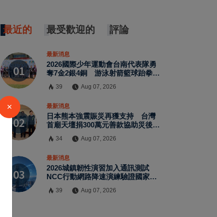
最近的
最受歡迎的
評論
最新消息
2026國際少年運動會台南代表隊勇
奪7金2銀4銅 游泳射箭籃球跆拳道
展現青年競技實力
39
Aug 07, 2026
×
最新消息
日本熊本強震賑災再獲支持 台灣
首廟天壇捐300萬元善款協助災後復
原
34
Aug 07, 2026
最新消息
2026城鎮韌性演習加入通訊測試
NCC行動網路降速演練驗證國家通
訊防護能力
39
Aug 07, 2026