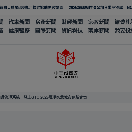
00萬元善款協助災後復原
2026城鎮韌性演習加入通訊測試 NCC行動網
聞
汽車新聞
房產新聞
財經新聞
宗教新聞
旅遊札
區
健康醫療
國際要聞
資訊科技
兩岸新聞
我要投
識管理系統 登上GTC 2026展現智慧城市創新實力