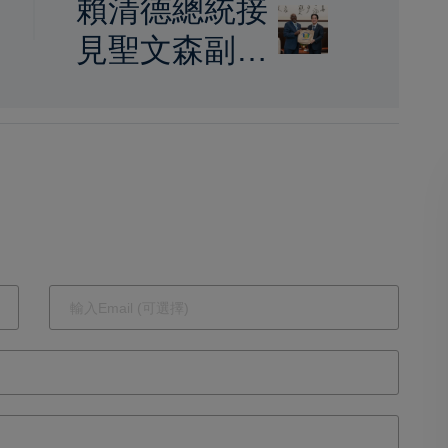
賴清德總統接
永
見聖文森副總
理李考克 以建
交45週年為契
機持續深化全
方位夥伴關係
拓展邦誼