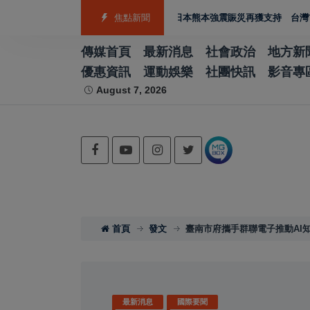
箭籃球跆拳道展現青年競技實力
焦點新聞
日本熊本強震賑災再獲支持 台灣首廟天壇捐3
傳媒首頁
最新消息
社會政治
地方新
優惠資訊
運動娛樂
社團快訊
影音專
August 7, 2026
首頁
發文
臺南市府攜手群聯電子推動AI知
最新消息
國際要聞