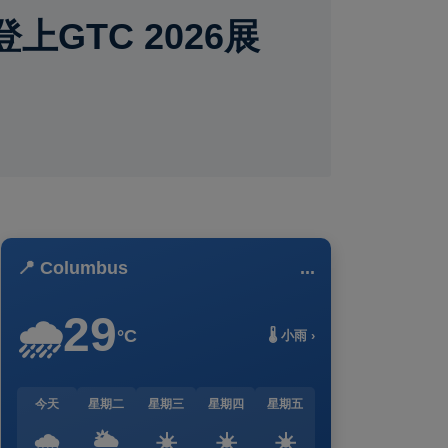
GTC 2026展
📍 Columbus
...
29
🌧️
°C
🌡️ 小雨 ›
今天
星期二
星期三
星期四
星期五
🌧️
🌥️
☀️
☀️
☀️