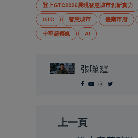
登上GTC2026展現智慧城市創新實力
GTC
智慧城市
臺南市府
中華超傳媒
AI
張噬霆
上一頁