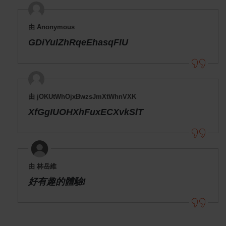
由 Anonymous
GDiYulZhRqeEhasqFlU
由 jOKUtWhOjxBwzsJmXtWhnVXK
XfGgIUOHXhFuxECXvkSlT
由 林岳維
好有趣的體驗!