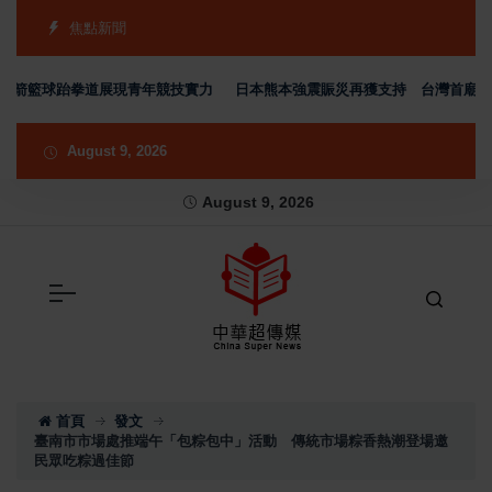
焦點新聞
射箭籃球跆拳道展現青年競技實力
日本熊本強震賑災再獲支持 台灣首廟天壇捐
August 9, 2026
August 9, 2026
首頁
發文
臺南市市場處推端午「包粽包中」活動 傳統市場粽香熱潮登場邀
民眾吃粽過佳節