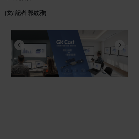
(文/ 記者 郭紋雅)