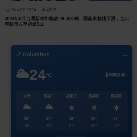
Sep 02 2024
4926
2024年8月台灣新車掛牌數 29,403 輛，國產車整體下滑，進口
車款市占率超過5成
📍 Columbus
...
24
🌥️
°C
🌡️ 晴時多雲 ›
今天
星期二
星期三
星期四
星期五
🌥️
🌥️
☀️
☀️
☀️
25°
24°
26°
26°
27°
19°
20°
21°
22°
21°