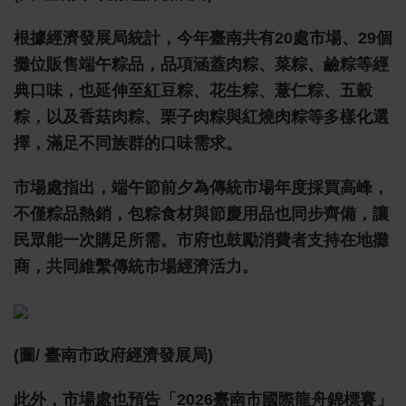
根據經濟發展局統計，今年臺南共有20處市場、29個
攤位販售端午粽品，品項涵蓋肉粽、菜粽、鹼粽等經
典口味，也延伸至紅豆粽、花生粽、薏仁粽、五穀
粽，以及香菇肉粽、栗子肉粽與紅燒肉粽等多樣化選
擇，滿足不同族群的口味需求。
市場處指出，端午節前夕為傳統市場年度採買高峰，
不僅粽品熱銷，包粽食材與節慶用品也同步齊備，讓
民眾能一次購足所需。市府也鼓勵消費者支持在地攤
商，共同維繫傳統市場經濟活力。
(圖/ 臺南市政府經濟發展局)
此外，市場處也預告「2026臺南市國際龍舟錦標賽」