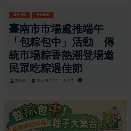
最新消息
美食旅遊
臺南市市場處推端午
「包粽包中」活動 傳
統市場粽香熱潮登場邀
民眾吃粽過佳節
郭紋雅
May 31 2026
866
郭紋雅
Share: