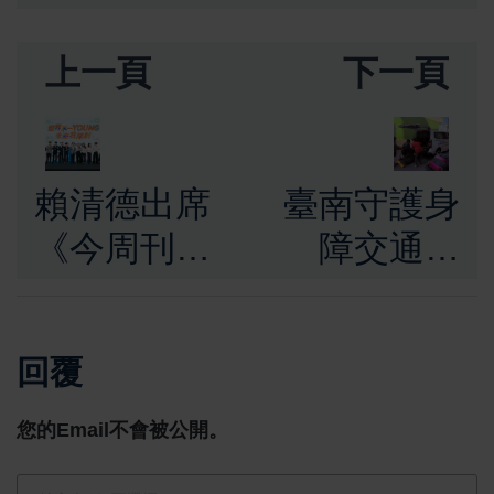
上一頁
下一頁
賴清德出席
臺南守護身
《今周刊》
障交通平
青年論壇
權 復康巴
鼓勵青年拓
士維持車資
回覆
展國際視
收費標準
野 成為推
整合交通資
您的Email不會被公開。
動臺灣進步
源優化服務