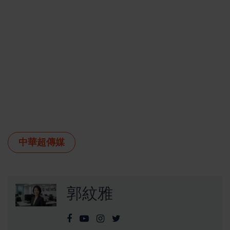
中華超傳媒
郭紋雅