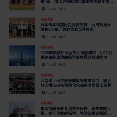
銀4銅 游泳射箭籃球跆拳道展現青年競技
實力
Aug 07, 2026
最新消息
日本熊本強震賑災再獲支持 台灣首廟天
壇捐300萬元善款協助災後復原
Aug 07, 2026
最新消息
2026城鎮韌性演習加入通訊測試 NCC行
動網路降速演練驗證國家通訊防護能力
Aug 07, 2026
最新消息
台南水土保持服務團提升專業能力 導入
無人機UAV技術強化水保檢查與國土保育
Aug 07, 2026
最新消息
臺南市議會教育局業務報告 聚焦校園反
毒、食安與教師福利 教師節禮金擬調升