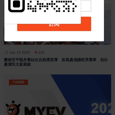
最新消息
訂閱
Jun 19 2026
191
臺南安平龍舟賽結合反賄選宣導 政風處倡議乾淨選舉 划出
廉潔民主新風貌
汽車新聞