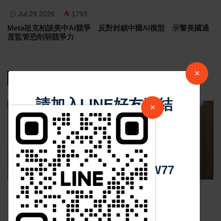
Jul 29 2026
1793
Meta祖克柏談美中AI競爭 反對封鎖中國AI模型 示警美國過
度監管恐削弱競爭力
×
熱門新聞
請加入LINE好友連結
×
影音新聞
中 華 超 傳 媒
Https://reurl.cc/adqW77
Nov 19 2025
1049
台中個人燒肉！自己做烤串丼！好吃又好玩！