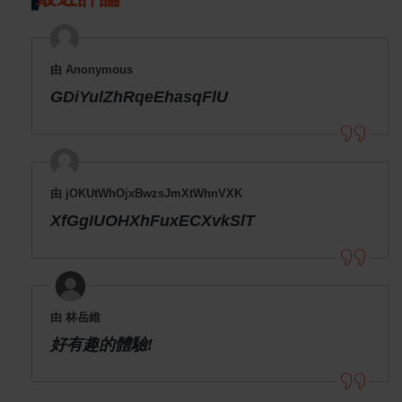
由 Anonymous
GDiYulZhRqeEhasqFlU
由 jOKUtWhOjxBwzsJmXtWhnVXK
XfGgIUOHXhFuxECXvkSlT
由 林岳維
好有趣的體驗!