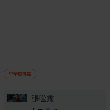
中華超傳媒
張噬霆