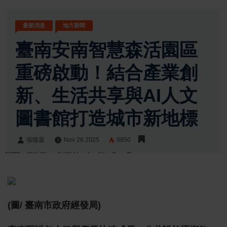
最新消息
地方新聞
臺南安南智慧森活園區
重磅啟動！結合產業創
新、生活共享與AI人文
圖書館打造城市新地標
張噬霆
Nov 26 2025
9850
張噬霆
Share:
(圖/ 臺南市政府經發局)