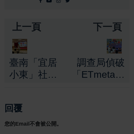
上一頁
下一頁
臺南「宜居
調查局偵破
小東」社宅
「ETmeta」
12月公告招
虛擬貨幣吸
租 都發局說
金詐騙案，
回覆
明會暖身宣
首腦等5人
傳 提供申請
羈押 投資人
您的Email不會被公開。