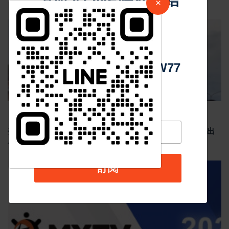
×
中 華 超 傳 媒
最新消息
Https://reurl.cc/adqW77
Jun 19 2026
191
臺南安平龍舟賽結合反賄選宣導 政風處倡議乾淨選舉 划出
廉潔民主新風貌
訂閱
汽車新聞