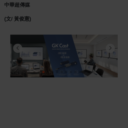
中華超傳媒
(文/ 黃俊憲)