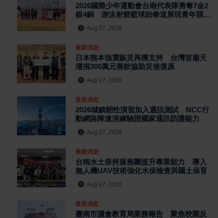
2026國際少年運動會台南代表隊勇奪7金2
銀4銅 游泳射箭籃球跆拳道展現青年競技
實力
Aug 07, 2026
最新消息
日本熊本強震賑災再獲支持 台灣首廟天
壇捐300萬元善款協助災後復原
Aug 07, 2026
最新消息
2026城鎮韌性演習加入通訊測試 NCC行
動網路降速演練驗證國家通訊防護能力
Aug 07, 2026
最新消息
台南水土保持服務團提升專業能力 導入
無人機UAV技術強化水保檢查與國土保育
Aug 07, 2026
最新消息
臺南市議會教育局業務報告 聚焦校園反