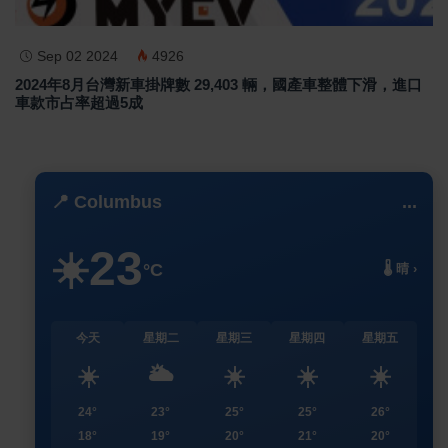
Sep 02 2024
4926
2024年8月台灣新車掛牌數 29,403 輛，國產車整體下滑，進口
車款市占率超過5成
📍 Columbus
...
23
☀️
°C
🌡️ 晴 ›
今天
星期二
星期三
星期四
星期五
☀️
🌥️
☀️
☀️
☀️
24°
23°
25°
25°
26°
18°
19°
20°
21°
20°