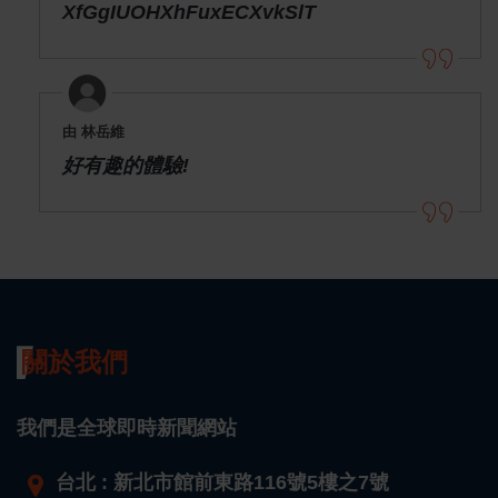
XfGgIUOHXhFuxECXvkSlT
由 林岳維
好有趣的體驗!
關於我們
我們是全球即時新聞網站
台北 : 新北市館前東路116號5樓之7號