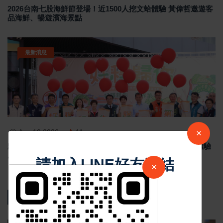
2026台南七股海鮮節登場！近1500人挖文蛤體驗 黃偉哲邀遊客
品海鮮、暢遊濱海景點
最新消息
×
Aug 10 2026
11
歸仁釋迦節登場！黃偉哲邀民眾品嚐大目釋迦 騎鐵馬採果體驗
農村魅力
請加入LINE好友連結
×
熱門新聞
中 華 超 傳 媒