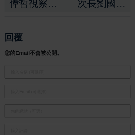
偉哲視察三
次長劉國偉
井OUTLET
及常務次長
二期試營
朱俊彰親自
回覆
運 日本西
赴美攬才 推
松屋首度來
動高教人才
您的Email不會被公開。
臺展店首選
永續發展 延
臺南 看好
攬國際優秀
消費潛力
學者返臺