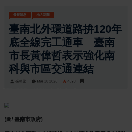
最新消息
地方新聞
臺南北外環道路拚120年
底全線完工通車 臺南
市長黃偉哲表示強化南
科與市區交通連結
張噬霆
Mar 18 2026
4693
張噬霆
Share:
(圖/ 臺南市政府)