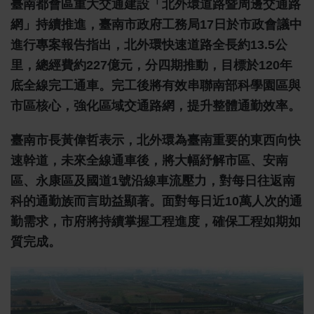
臺南都會區重大交通建設「北外環道路暨周邊交通路
網」持續推進，臺南市政府工務局17日於市政會議中
進行專案報告指出，北外環快速道路全長約13.5公
里，總經費約227億元，分四期推動，目標於120年
底全線完工通車。完工後將有效串聯南部科學園區與
市區核心，強化區域交通路網，提升整體通勤效率。
臺南市長黃偉哲表示，北外環為臺南重要的東西向快
速幹道，未來全線通車後，將大幅紓解市區、安南
區、永康區及國道1號沿線車流壓力，對每日往返南
科的通勤族而言助益顯著。面對每日近10萬人次的通
勤需求，市府將持續掌握工程進度，確保工程如期如
質完成。