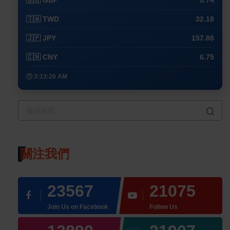
🇬🇧 GBP
0.74
🇹🇼 TWD
32.18
🇯🇵 JPY
157.88
🇨🇳 CNY
6.75
🕒 3:13:26 AM
關注我們
23567
21075
Join Us on Facebook
Follow Us