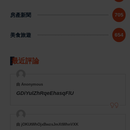
房產新聞
705
美食旅遊
654
最近評論
由 Anonymous
GDiYulZhRqeEhasqFlU
由 jOKUtWhOjxBwzsJmXtWhnVXK