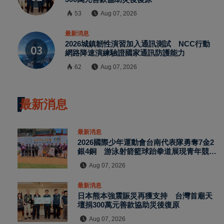
53
Aug 07, 2026
最新消息
2026城鎮韌性演習加入通訊測試 NCC行動
網路降速演練驗證國家通訊防護能力
62
Aug 07, 2026
最新消息
最新消息
2026國際少年運動會台南代表隊勇奪7金2
銀4銅 游泳射箭籃球跆拳道展現青年競技
實力
Aug 07, 2026
最新消息
日本熊本強震賑災再獲支持 台灣首廟天
壇捐300萬元善款協助災後復原
Aug 07, 2026