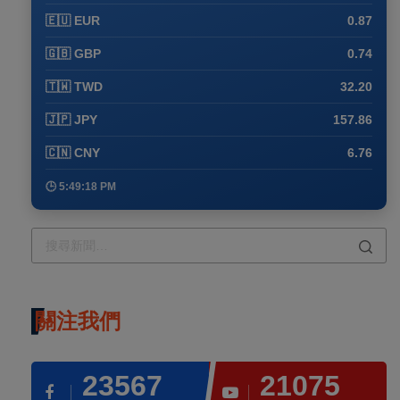
🇪🇺 EUR
0.87
🇬🇧 GBP
0.74
🇹🇼 TWD
32.20
🇯🇵 JPY
157.86
🇨🇳 CNY
6.76
🕒 5:49:18 PM
關注我們
23567
21075