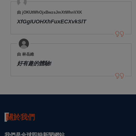
由 jOKUtWhOjxBwzsJmXtWhnVXK
XfGgIUOHXhFuxECXvkSlT
由 林岳維
好有趣的體驗!
關於我們
我們是全球即時新聞網站