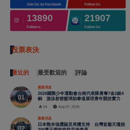
Join Us on Facebook
Follow Us
13890
21907
Follwers
Follow Us
投票表決
最近的
最受歡迎的
評論
最新消息
2026國際少年運動會台南代表隊勇奪7金2銀4
銅 游泳射箭籃球跆拳道展現青年競技實力
54
Aug 07, 2026
最新消息
日本熊本強震賑災再獲支持 台灣首廟天壇捐
300萬元善款協助災後復原