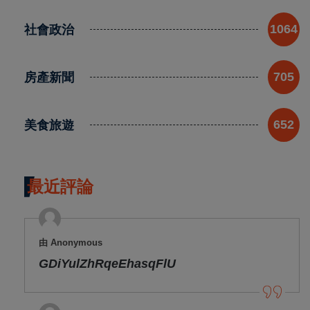
社會政治
1064
房產新聞
705
美食旅遊
652
最近評論
由 Anonymous
GDiYulZhRqeEhasqFlU