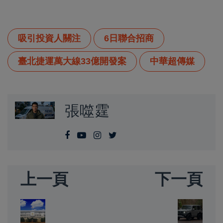
吸引投資人關注
6日聯合招商
臺北捷運萬大線33億開發案
中華超傳媒
張噬霆
上一頁
下一頁