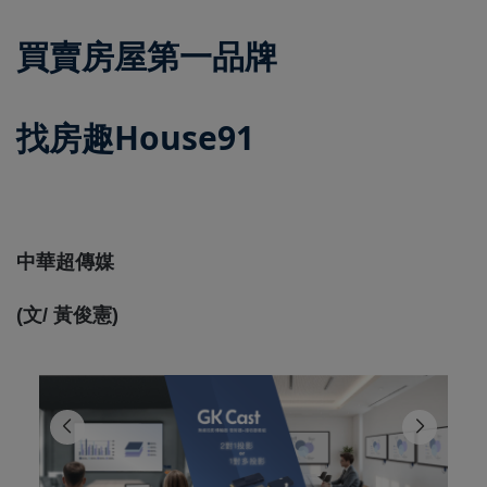
買賣房屋第一品牌
找房趣House91
中華超傳媒
(文/ 黃俊憲)