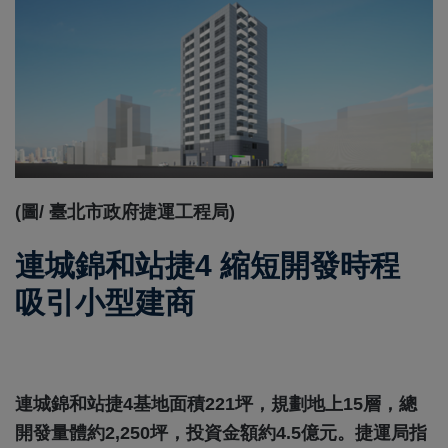
(圖/ 臺北市政府捷運工程局)
連城錦和站捷4 縮短開發時程
吸引小型建商
連城錦和站捷4基地面積221坪，規劃地上15層，總
開發量體約2,250坪，投資金額約4.5億元。捷運局指