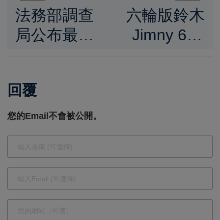
法務部調查
六輪版鈴木
局公布最新
Jimny 6×4
人事異動 18
登場！英國
名高層幹部
拍賣開跑，
回覆
調整 3月10
預估售價上
日生效
看200萬台
您的Email不會被公開。
幣