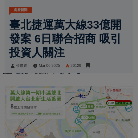
房產新聞
臺北捷運萬大線33億開
發案 6日聯合招商 吸引
投資人關注
張噬霆
Mar 06 2025
26129
張噬霆
Share: