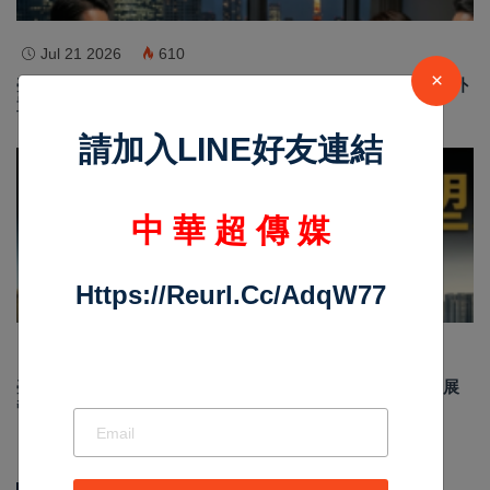
Jul 21 2026
610
×
臺灣富豪布局日本房地產 東京房市買氣升溫 日圓疲弱帶動海外
置產熱潮
請加入LINE好友連結
最新消息
中 華 超 傳 媒
Https://reurl.cc/adqW77
Jul 08 2026
89
臺中百貨生活圈版圖重塑住宅價值 七期與十四期雙核心發展
帶動高端置產新趨勢