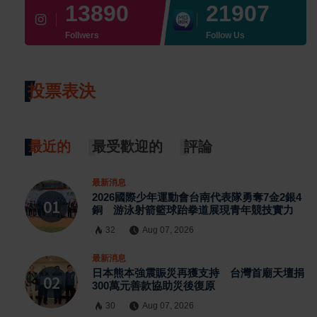
13890
21907
Follwers
Follow Us
投票表決
最近的
最受歡迎的
評論
最新消息
2026國際少年運動會台南代表隊勇奪7金2銀4
銅 游泳射箭籃球跆拳道展現青年競技實力
32
Aug 07, 2026
最新消息
日本熊本強震賑災再獲支持 台灣首廟天壇捐
300萬元善款協助災後復原
30
Aug 07, 2026