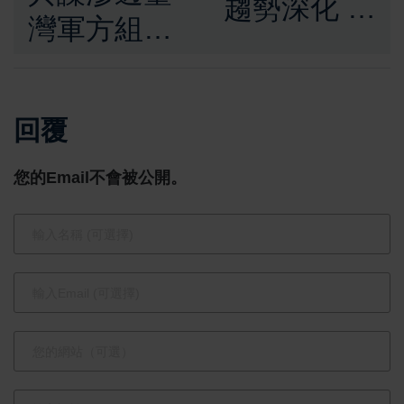
趨勢深化 主
灣軍方組織
動型基金展
案曝光 丁
現選股優勢
小琥假借媽
永豐投信團
回覆
祖交流吸收
隊表現亮眼
退役軍官遭
您的Email不會被公開。
判刑定讞