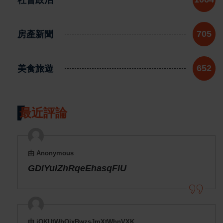
房產新聞
705
美食旅遊
652
最近評論
由 Anonymous
GDiYulZhRqeEhasqFlU
由 jOKUtWhOjxBwzsJmXtWhnVXK