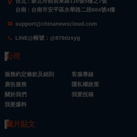
台北 : 新北市館前東路116號5樓之7號
台南 : 台南市安平區永華路二段684號4樓
support@chinanewscloud.com
LINE@帳號：@878dzsyg
公司
服務約定條款及細則
客服專線
廣告服務
隱私權政策
關於我們
我要投稿
我要爆料
圖片貼文