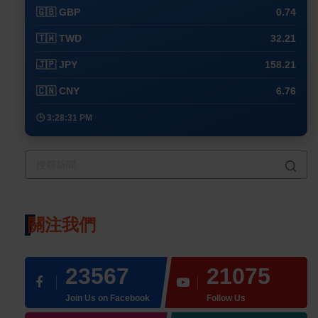
🇬🇧 GBP
0.74
🇹🇼 TWD
32.21
🇯🇵 JPY
158.21
🇨🇳 CNY
6.76
🕒 3:28:31 PM
關注我們
23567
21075
Join Us on Facebook
Follow Us