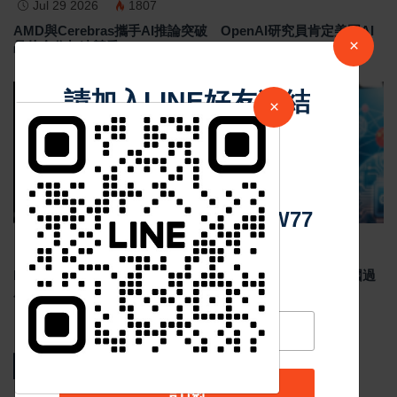
Jul 29 2026
1807
AMD與Cerebras攜手AI推論突破 OpenAI研究員肯定美國AI
×
晶片合作加速競爭
請加入LINE好友連結
×
最新消息
中 華 超 傳 媒
Https://reurl.cc/adqW77
Jul 29 2026
1787
Meta祖克柏談美中AI競爭 反對封鎖中國AI模型 示警美國過
度監管恐削弱競爭力
熱門新聞
訂閱