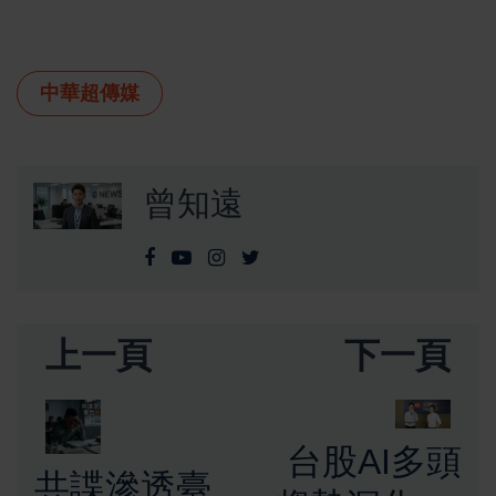
中華超傳媒
曾知遠
上一頁
下一頁
台股AI多頭
共諜滲透臺