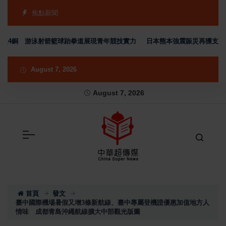
焦點新聞
4銅 游泳射箭籃球跆拳道展現青年競技實力
日本熊本強震賑災再獲支持 台灣
August 7, 2026
August 7, 2026
首頁
發文
臺中國際機場暑假又增3條新航線、臺中專屬登機證優惠加值地方人
情味 成都青島沖繩航線擴大中部觀光版圖