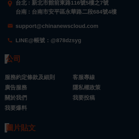
台北 : 新北市館前東路116號5樓之7號
台南 : 台南市安平區永華路二段684號4樓
support@chinanewscloud.com
LINE@帳號：@878dzsyg
公司
服務約定條款及細則
客服專線
廣告服務
隱私權政策
關於我們
我要投稿
我要爆料
圖片貼文