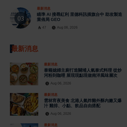
最新消息
瞄準 AI 搜尋紅利 里德科訊插旗台中 助攻製造
業佈局 GEO
47
Aug 06, 2026
最新消息
最新消息
泰籍媳婦主廚打造關埔人氣泰式料理 從炒
河粉到咖哩 展現現點現做南洋風味層次
Aug 06, 2026
最新消息
雲林宵夜美食 北港人氣炸雞外酥內嫩又爆
汁 雞排、小點、飲品自由搭配
Aug 06, 2026
最新消息