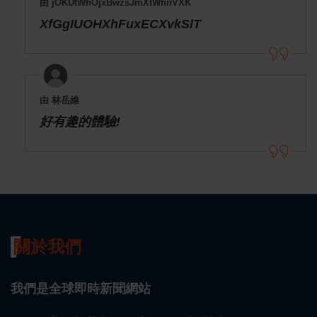
由 jOKUtWhOjxBwzsJmXtWhnVXK
XfGgIUOHXhFuxECXvkSlT
由 林岳維
好有趣的體驗!
關於我們
我們是全球即時新聞網站