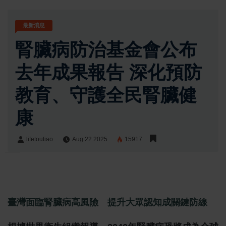
最新消息
腎臟病防治基金會公布
去年成果報告 深化預防
教育、守護全民腎臟健
康
lifetoutiao
Aug 22 2025
15917
lifetoutiao
Share:
臺灣面臨腎臟病高風險 提升大眾認知成關鍵防線