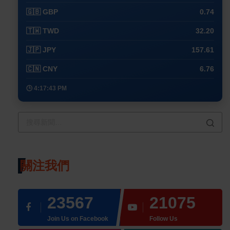
🇬🇧 GBP
0.74
🇹🇼 TWD
32.20
🇯🇵 JPY
157.61
🇨🇳 CNY
6.76
🕒 4:17:43 PM
關注我們
23567
21075
Join Us on Facebook
Follow Us