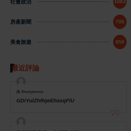
社會政治
1063
房產新聞
705
美食旅遊
650
最近評論
由 Anonymous
GDiYulZhRqeEhasqFlU