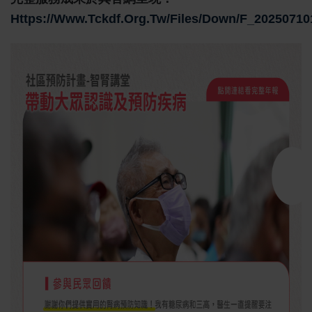
Https://www.tckdf.org.tw/files/down/f_20250710