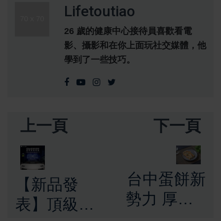
Lifetoutiao
26 歲的健康中心接待員喜歡看電
影、攝影和在你上面玩社交媒體，他
學到了一些技巧。
上一頁
下一頁
台中蛋餅新
【新品發
勢力 厚皮Q
表】頂級
彈爆紅IG打