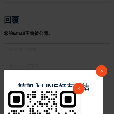
GAMA 翠光
卡熱點
MX 黑盾抗
回覆
菌離子膜 全
新上市！奈
您的Email不會被公開。
米科技打造
極致防護與
隔熱體驗
×
請加入LINE好友連結
×
中 華 超 傳 媒