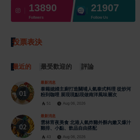
13890
21907
Follwers
Follow Us
投票表決
最近的
最受歡迎的
評論
最新消息
泰籍媳婦主廚打造關埔人氣泰式料理 從炒河
粉到咖哩 展現現點現做南洋風味層次
51
Aug 06, 2026
最新消息
雲林宵夜美食 北港人氣炸雞外酥內嫩又爆汁
雞排、小點、飲品自由搭配
43
Aug 06, 2026