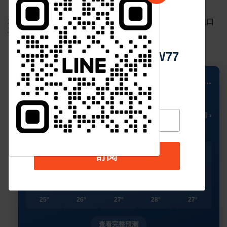
Sep 02 2024
4919
2024年8月台灣新車掛牌數 29,403 輛，國產車整體下滑，進口
中 華 超 傳 媒
車款市占率超過5成
Https://reurl.cc/adqW77
📍 Columbus
...
30
🌥️
°C
🌡️ 多雲時晴 ›
今天
星期二
星期三
星期四
星期五
訂閱
🌥️
🌥️
☀️
☀️
☀️
31°
30°
32°
32°
33°
25°
26°
27°
28°
27°
查看完整預測