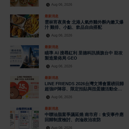
Aug 06, 2026
最新消息
雲林宵夜美食 北港人氣炸雞外酥內嫩又爆
汁 雞排、小點、飲品自由搭配
Aug 06, 2026
最新消息
瞄準 AI 搜尋紅利 里德科訊插旗台中 助攻
製造業佈局 GEO
Aug 06, 2026
最新消息
LINE FRIENDS 2026台灣文博會重磅回歸
超強IP陣容、限定拍貼與扭蛋牆活動全公
開
Aug 06, 2026
最新消息
中聯油脂案爭議延燒 南市府：食安事件應
回歸制度檢討、勿淪政治攻防
Aug 06, 2026