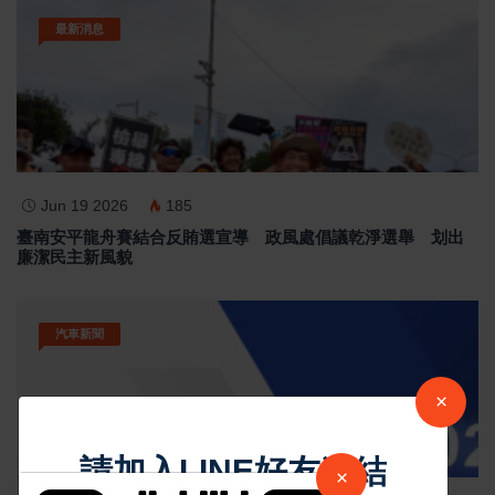
最新消息
Jun 19 2026
185
臺南安平龍舟賽結合反賄選宣導 政風處倡議乾淨選舉 划出
廉潔民主新風貌
汽車新聞
×
請加入LINE好友連結
×