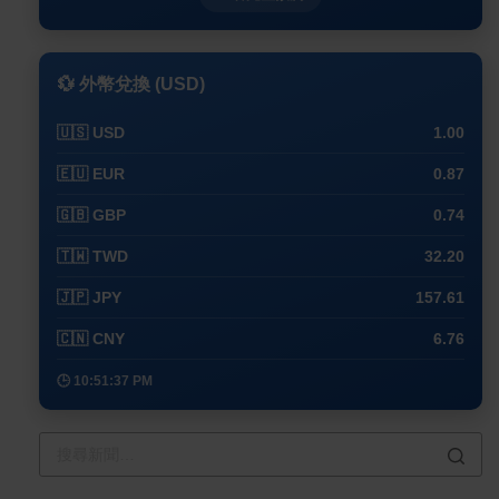
💱 外幣兌換 (USD)
🇺🇸 USD
1.00
🇪🇺 EUR
0.87
🇬🇧 GBP
0.74
🇹🇼 TWD
32.20
🇯🇵 JPY
157.61
🇨🇳 CNY
6.76
🕒 10:51:37 PM