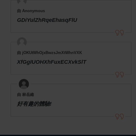
由 Anonymous
GDiYulZhRqeEhasqFlU
由 jOKUtWhOjxBwzsJmXtWhnVXK
XfGgIUOHXhFuxECXvkSlT
由 林岳維
好有趣的體驗!