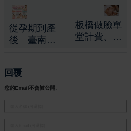
板橋做臉單
從孕期到產
堂計費、預
後 臺南市
約制服務 打
打造婦女全
造輕鬆保養
階段守護
時光
回覆
網 母親節
前夕獻上最
您的Email不會被公開。
溫柔的支持