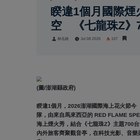
睽違1個月國際煙
空 《七龍珠Z》
林岳維
Jul 08 2026
107
林岳維
Share:
(圖/澎湖縣政府)
睽違1個月，2026澎湖國際海上花火節
隊，由來自馬來西亞的 RED FLAME SPE
海上煙火秀，結合《七龍珠Z》主題700
內外旅客齊聚觀音亭，在科技光影、音樂