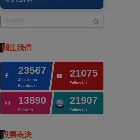
🕒 10:52:21 AM
關注我們
23567
21075
Join Us on
Follow Us
Facebook
13890
21907
Follwers
Follow Us
投票表決