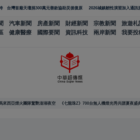
廟天壇捐300萬元善款協助災後復原
2026城鎮韌性演習加入通訊測試 N
聞
汽車新聞
房產新聞
財經新聞
宗教新聞
旅遊札
區
健康醫療
國際要聞
資訊科技
兩岸新聞
我要投
馬來西亞煙火團隊驚艷澎湖夜空 《七龍珠Z》700台無人機燈光秀共譜夏夜盛