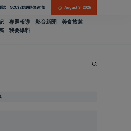
CC行動網路降速演練驗證國家通訊防護能力
August 9, 2026
台南水土保持服務團提升專業能力
記
專題報導
影音新聞
美食旅遊
稿
我要爆料
典