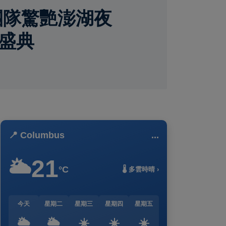
團隊驚艷澎湖夜
夜盛典
📍 Columbus
...
21
🌥️
°C
🌡️ 多雲時晴 ›
今天
星期二
星期三
星期四
星期五
🌥️
🌥️
☀️
☀️
☀️