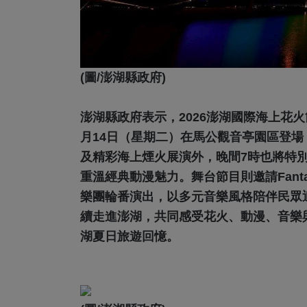
(圖/澎湖縣政府)
澎湖縣政府表示，2026澎湖國際海上花
月14日（星期二）在馬公觀音亭園區登場
及精彩海上煙火展演外，晚間7時也將特
重溫經典動漫魅力。舞台節目則邀請Fanta
樂團輪番演出，以多元音樂風格陪伴民眾
續走進澎湖，共同感受花火、動漫、音樂
湖夏日旅遊回憶。