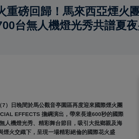
火重磅回歸！馬來西亞煙火
700台無人機燈光秀共譜夏
今（7）日晚間於馬公觀音亭園區再度迎來國際煙火團
CIAL EFFECTS 擔綱演出，帶來長達600秒的國際
台無人機燈光秀、精彩舞台節目，吸引大批鄉親及海
與煙火交織下，呈現一場精彩絕倫的國際花火盛