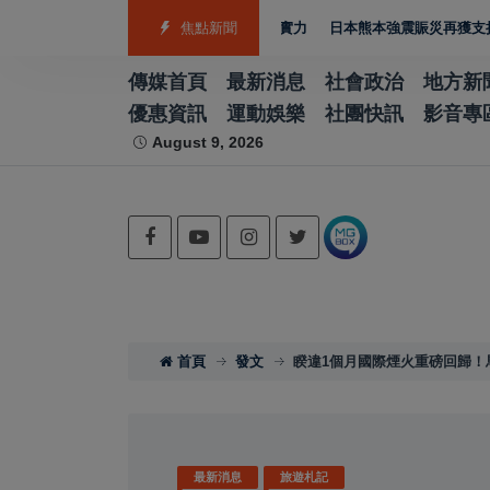
銅 游泳射箭籃球跆拳道展現青年競技實力
焦點新聞
日本熊本強震賑災再獲支持 台灣首
傳媒首頁
最新消息
社會政治
地方新
優惠資訊
運動娛樂
社團快訊
影音專
August 9, 2026
首頁
發文
睽違1個月國際煙火重磅回歸！
最新消息
旅遊札記