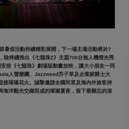
火節暑假活動持續精彩展開，下一場主場活動將於7
，除持續推出《七龍珠Z》主題700台無人機燈光秀
別安排《七龍珠》劇場版動畫放映，讓大小朋友一同
sia人聲樂團、Jazzweed芥子草及企業家爵士大
迎接璀璨花火。誠摯邀請全國民眾及海內外旅客持
與海洋觀光交織而成的璀璨夏夜，留下最難忘的澎