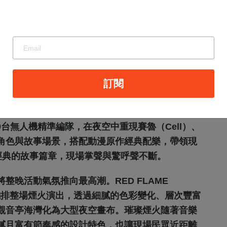
訂閱
題700台無人機燈光秀，再度成為全場焦點。本場
00台無人機精準編隊，在夜空中重現賽魯（Cell）、
角色與故事場景，搭配動漫原作經典配樂，帶領現
經典的故事篇章，現場掌聲與驚呼聲不斷。
整晚活動氣氛推向最高潮。RED FLAME
奏精心編排整場煙火演出，透過細膩的色彩變化、層次豐富
觀音亭海灣化為大型夜空畫布。璀璨煙火隨著音樂
膩且富有節奏感的設計特色，也讓現場民眾近距離