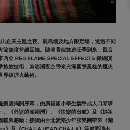
推出企業主題之夜、離島場及地方限定場，透過不同
火節熱度持續延燒。隨著暑假旅遊旺季到來，觀音
ED FLAME SPECIAL EFFECTS 擔綱演
準施放技術，為澎湖夜空帶來充滿國際風格的煙火
世界級煙火藝術。
星樂團揭開序幕，由廣福國小學生攜手成人口琴班
》、《外婆的澎湖灣》、《快樂的出航》及《媽祖
溫暖與感動；接續由台北愛樂少年弦樂團帶來《蘭
》及《CHA-LA HEAD-CHA-LA》等精彩演出，