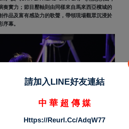
演奏實力；節目壓軸則由同樣來自馬來西亞檳城的
創作品及富有感染力的歌聲，帶領現場觀眾沉浸於
彩序幕。
請加入LINE好友連結
中 華 超 傳 媒
Https://reurl.cc/adqW77