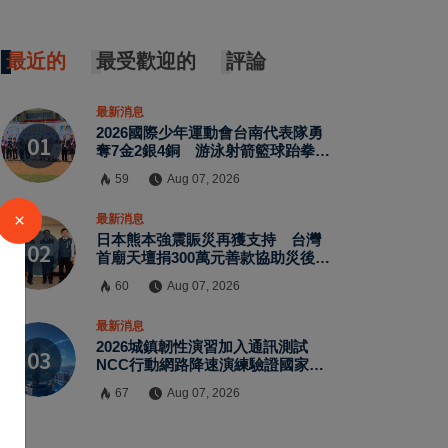
最近的
最受歡迎的
評論
最新消息
2026國際少年運動會台南代表隊勇
奪7金2銀4銅 游泳射箭籃球跆拳道
展現青年競技實力
59
Aug 07, 2026
×
最新消息
日本熊本強震賑災再獲支持 台灣
首廟天壇捐300萬元善款協助災後復
原
60
Aug 07, 2026
最新消息
2026城鎮韌性演習加入通訊測試
NCC行動網路降速演練驗證國家通
訊防護能力
67
Aug 07, 2026