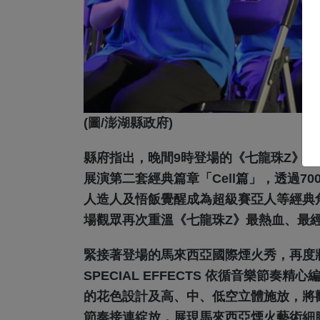
(圖/澎湖縣政府)
縣府指出，晚間9時登場的《七龍珠Z》主
展演第二套經典篇章「Cell篇」，透過7
人造人及悟飯覺醒成為超級賽亞人等經典
場觀眾再次重溫《七龍珠Z》最熱血、最
緊接著登場的馬來西亞國際煙火秀，再度將
SPECIAL EFFECTS 依循音樂節
的花色設計及高、中、低空立體施放，將
節奏接連綻放，展現馬來西亞煙火藝術細