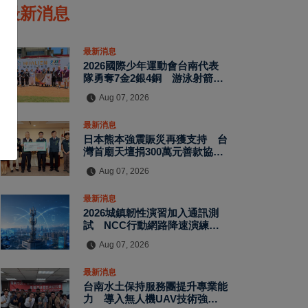
最新消息
最新消息
2026國際少年運動會台南代表
隊勇奪7金2銀4銅 游泳射箭籃
球跆拳道展現青年競技實力
Aug 07, 2026
最新消息
日本熊本強震賑災再獲支持 台
灣首廟天壇捐300萬元善款協助
災後復原
Aug 07, 2026
最新消息
2026城鎮韌性演習加入通訊測
試 NCC行動網路降速演練驗
證國家通訊防護能力
Aug 07, 2026
最新消息
台南水土保持服務團提升專業能
力 導入無人機UAV技術強化