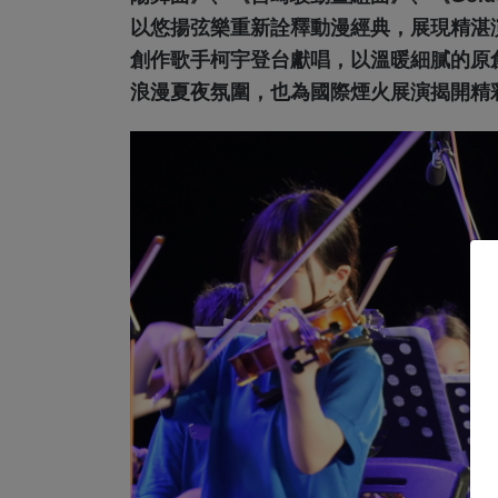
以悠揚弦樂重新詮釋動漫經典，展現精湛
創作歌手柯宇登台獻唱，以溫暖細膩的原
浪漫夏夜氛圍，也為國際煙火展演揭開精