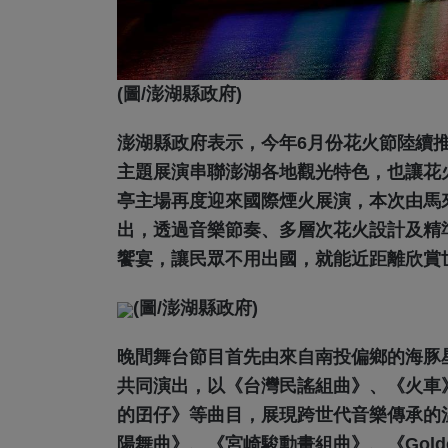
(圖/澎湖縣政府)
澎湖縣政府表示，今年6月份花火節陸續
主題展演串聯澎湖各地觀光特色，也讓花
亭主場再度迎來國際煙火展演，本次由馬來西亞 R
出，透過音樂節奏、多層次花火設計及精
饗宴，讓民眾不用出國，就能近距離欣賞
(圖/澎湖縣政府)
晚間舞台節目首先由來自南投偏鄉的海豚
共同演出，以《台灣民謠組曲》、《火車
的囝仔》等曲目，展現跨世代音樂傳承的
陽舞曲》、《宮崎駿動畫組曲》、《Golden