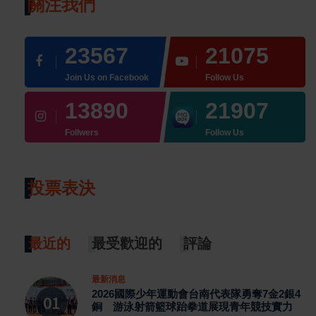
關注我們
23567
21075
Join Us on Facebook
Follow Us
13890
21907
Follwers
Follow Us
投票表決
最近的
最受歡迎的
評論
最新消息
2026國際少年運動會台南代表隊勇奪7金2銀4
銅 游泳射箭籃球跆拳道展現青年競技實力