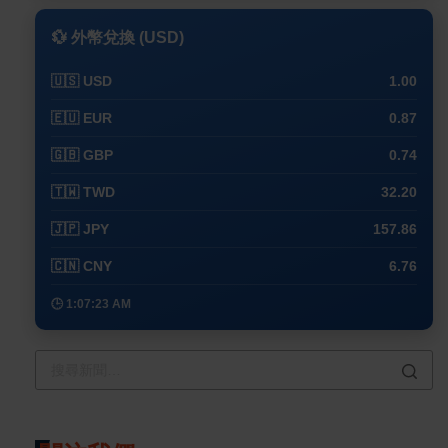
💱 外幣兌換 (USD)
🇺🇸 USD
1.00
🇪🇺 EUR
0.87
🇬🇧 GBP
0.74
🇹🇼 TWD
32.20
🇯🇵 JPY
157.86
🇨🇳 CNY
6.76
🕒 1:07:23 AM