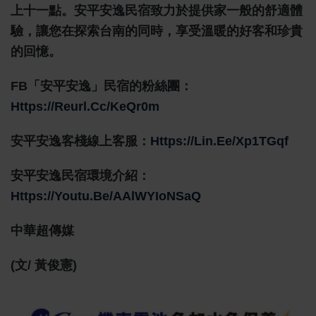
上十一點。安平安逸民宿致力於提供家一般的舒適體
驗，讓您在探索台南的同時，享受溫暖的好客和珍貴
的回憶。
FB「安平安逸」民宿的粉絲團：
Https://reurl.cc/KeQr0m
安平安逸客棧線上客服：
Https://lin.ee/xp1TGqf
安平安逸民宿環境介紹：
Https://youtu.be/AAlWYIoNSaQ
中華超傳媒
(文/ 黃俊憲)