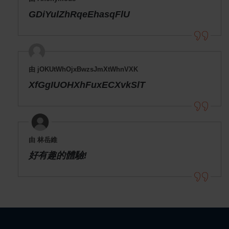
GDiYulZhRqeEhasqFlU
由 jOKUtWhOjxBwzsJmXtWhnVXK
XfGgIUOHXhFuxECXvkSlT
由 林岳維
好有趣的體驗!