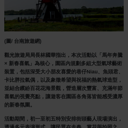
(圖/ 台南旅遊網)
觀光旅遊局局長林國華指出，本次活動以「馬年奔騰
× 新春喜氣」為核心，園區內規劃多組大型氣球藝術
裝置，包括深受大小朋友喜愛的巷仔Niau、魚頭君、
卡比胖拉氣偶，以及象徵希望與祝福的熱氣球造型，
並結合繽紛百花花海景觀，營造層次豐富、充滿年節
喜氣的視覺亮點，讓遊客在園區各角落皆能感受濃厚
的新春氛圍。
活動期間，初一至初五特別安排街頭藝人現場演出，
透過多元表演形式，讓民眾在走春、賞花與拍照之