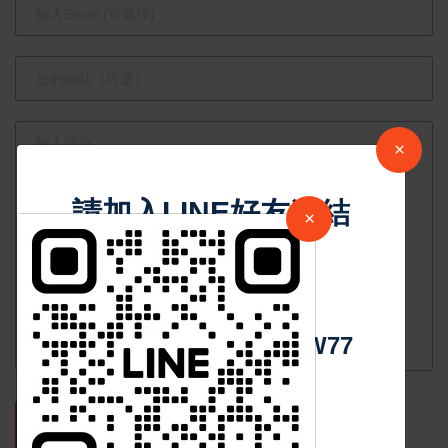
流 共築民主
供應鏈防線
×
請加入LINE好友連結
×
中 華 超 傳 媒
Https://reurl.cc/adqW77
發表評論