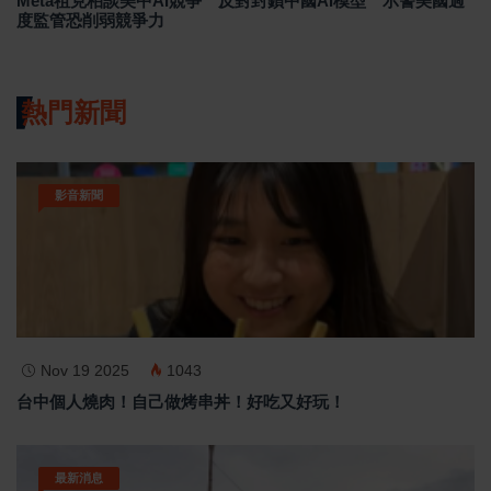
Meta祖克柏談美中AI競爭 反對封鎖中國AI模型 示警美國過
度監管恐削弱競爭力
熱門新聞
影音新聞
Nov 19 2025
1043
台中個人燒肉！自己做烤串丼！好吃又好玩！
最新消息