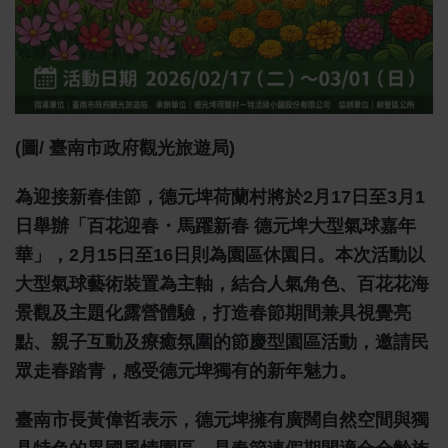
(圖/ 臺南市政府觀光旅遊局)
為迎接新春佳節，德元埤荷蘭村將於2月17日至3月1
日舉辦「百花迎春・馬躍新春 德元埤大型氣球嘉年
華」，2月15日至16日則為園區休園日。本次活動以
大型氣球藝術裝置為主軸，結合人氣角色、百花花海
景觀及主題化露營體驗，打造春節期間兼具視覺亮
點、親子互動及療癒氛圍的節慶型園區活動，邀請民
眾走春踏青，感受德元埤獨有的新年魅力。
臺南市長黃偉哲表示，德元埤擁有廣闊自然空間與獨