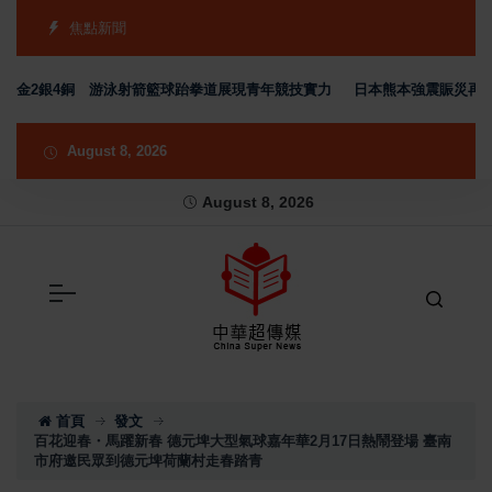
焦點新聞
金2銀4銅 游泳射箭籃球跆拳道展現青年競技實力
日本熊本強震賑災再獲支持
August 8, 2026
August 8, 2026
首頁
發文
百花迎春・馬躍新春 德元埤大型氣球嘉年華2月17日熱鬧登場 臺南
市府邀民眾到德元埤荷蘭村走春踏青