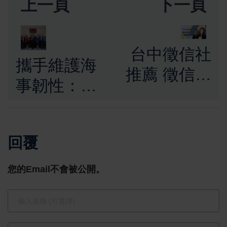
上一頁
下一頁
台中徵信社
攜手維護海
推薦 徵信需
事韌性：中
求攀升 立達
北歐跨國國
徵信以透明
會議員訪問
費用與專業
回覆
團拜會海洋
服務成為民
委員會海巡
您的Email不會被公開。
眾首選
署 深化臺歐
海域執法交