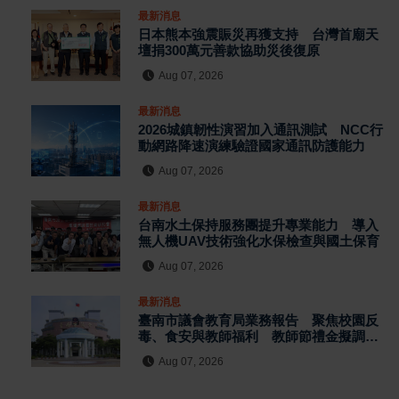
最新消息
日本熊本強震賑災再獲支持 台灣首廟天
壇捐300萬元善款協助災後復原
Aug 07, 2026
最新消息
2026城鎮韌性演習加入通訊測試 NCC行
動網路降速演練驗證國家通訊防護能力
Aug 07, 2026
最新消息
台南水土保持服務團提升專業能力 導入
無人機UAV技術強化水保檢查與國土保育
Aug 07, 2026
最新消息
臺南市議會教育局業務報告 聚焦校園反
毒、食安與教師福利 教師節禮金擬調升
至千元
Aug 07, 2026