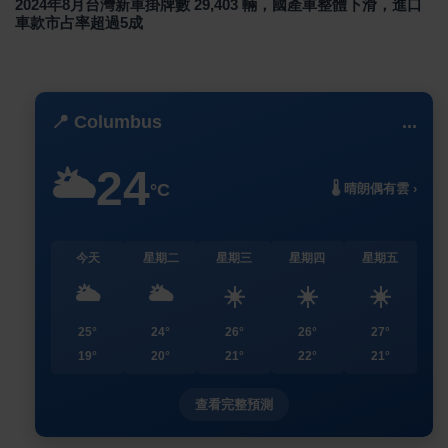
2024年8月台灣新車掛牌數 29,403 輛，國產車整體下滑，進口
車款市占率超過5成
📍 Columbus
...
24
🌥️
°C
🌡️ 晴朗偶有雲 ›
今天
星期二
星期三
星期四
星期五
🌥️
🌥️
☀️
☀️
☀️
25°
24°
26°
26°
27°
19°
20°
21°
22°
21°
查看完整預測