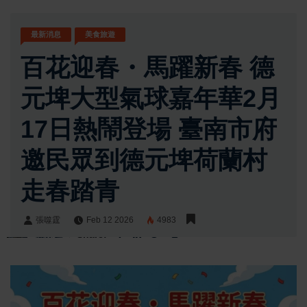
最新消息
美食旅遊
百花迎春・馬躍新春 德
元埤大型氣球嘉年華2月
17日熱鬧登場 臺南市府
邀民眾到德元埤荷蘭村
走春踏青
張噬霆
Feb 12 2026
4983
張噬霆
Share: