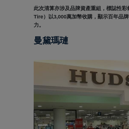
此次清算亦涉及品牌資產重組，標誌性彩條與
Tire）以3,000萬加幣收購，顯示百
力。
曼黛瑪璉