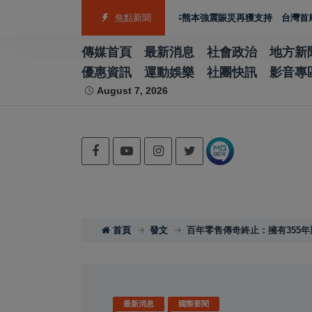
箭籃球跆拳道展現青年競技實力
焦點新聞
日本熊本強震賑災再獲支持 台灣首廟天壇捐3
傳媒首頁
最新消息
社會政治
地方新
優惠資訊
運動娛樂
社團快訊
影音專
August 7, 2026
首頁
發文
百年零售傳奇終止：擁有355年
最新消息
國際要聞