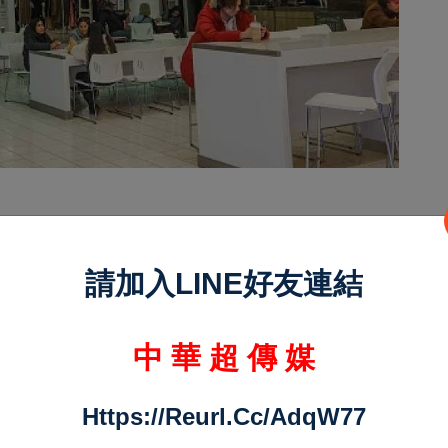
示，4月失業率升至6.9%，創近半年新高。經濟
請加入LINE好友連結
一步增加勞動市場壓力，但也是促使零售業重整、
中 華 超 傳 媒
年品牌雖面臨實體店消失的命運，但其歷史與品牌
拿大零售業而言，這是數位轉型、品牌重塑與人才
Https://reurl.cc/adqW77
參考案例。