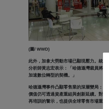
(圖/ WWD)
此外，加拿大勞動市場已顯現壓力。統計顯
分析師黃志宏表示：「哈德遜灣裁員將進
加速數位轉型的契機。」
哈德遜灣事件凸顯零售業的深層變局：百
價值仍可透過資產重組與創新延續。對加
再培訓的警示，也提供全球零售市場重要