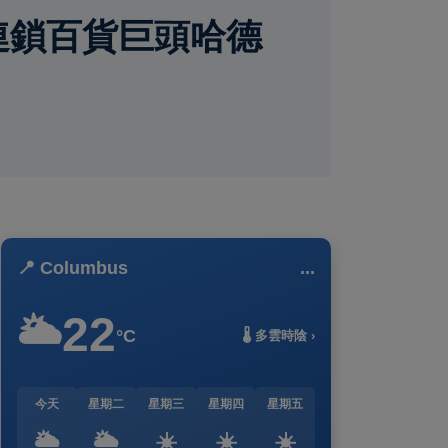
連鎖百貨巨頭哈德
📍 Columbus
...
22
🌥️
°C
🌡️ 多雲時陰 ›
今天
星期二
星期三
星期四
星期五
🌥️
🌥️
☀️
☀️
☀️