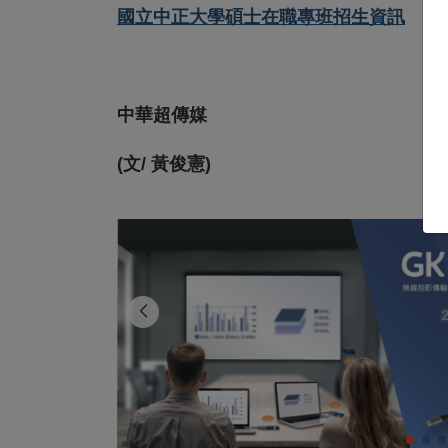
國立中正大學碩士在職專班招生資訊
中華超傳媒
(文/ 黃俊憲)