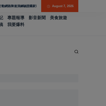
路降速演練驗證國家通訊防護能力
台南水土保持服務團提升專業能力 導入無人
August 7, 2026
記
專題報導
影音新聞
美食旅遊
稿
我要爆料