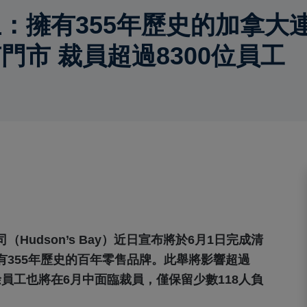
：擁有355年歷史的加拿大
門市 裁員超過8300位員工
udson’s Bay）近日宣布將於6月1日完成清
355年歷史的百年零售品牌。此舉將影響超過
餘員工也將在6月中面臨裁員，僅保留少數118人負