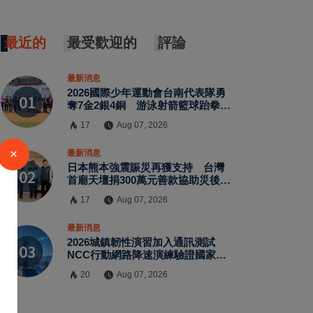
最近的
最受歡迎的
評論
最新消息
2026國際少年運動會台南代表隊勇
奪7金2銀4銅 游泳射箭籃球跆拳道
展現青年競技實力
17
Aug 07, 2026
×
最新消息
日本熊本強震賑災再獲支持 台灣
首廟天壇捐300萬元善款協助災後復
原
17
Aug 07, 2026
最新消息
2026城鎮韌性演習加入通訊測試
NCC行動網路降速演練驗證國家通
訊防護能力
20
Aug 07, 2026