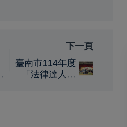
下一頁
向
臺南市114年度
權
「法律達人～
青少年認識法
律擂臺賽」決
賽成績揭曉 鹽
水國中奪冠