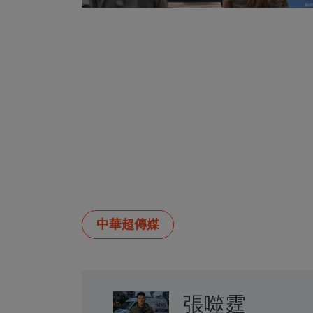
中華超傳媒
張噬霆