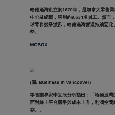
哈德遜灣創立於1670年，是加拿大零售
中心及總部，聘用約9,634名員工。然
球零售競爭激烈，哈德遜灣營運持續惡化
勢。
MGBOX
(圖/ Business In Vancouver)
零售業專家李宜欣分析指出：「哈德遜灣
面對線上平台競爭與成本上升，利潤空間
存。」