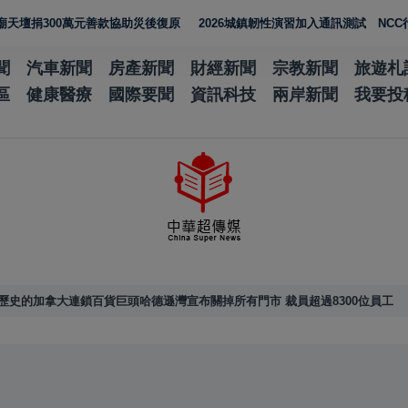
00萬元善款協助災後復原
2026城鎮韌性演習加入通訊測試 NCC行動網
聞
汽車新聞
房產新聞
財經新聞
宗教新聞
旅遊札
區
健康醫療
國際要聞
資訊科技
兩岸新聞
我要投
歷史的加拿大連鎖百貨巨頭哈德遜灣宣布關掉所有門市 裁員超過8300位員工