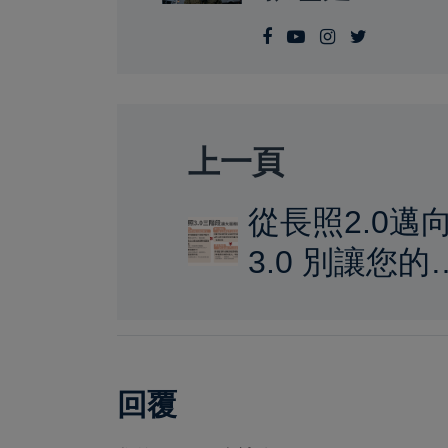
上一頁
從長照2.0邁
3.0 別讓您的
利睡著！臺南
市呼籲民眾善
用長照新措施
回覆