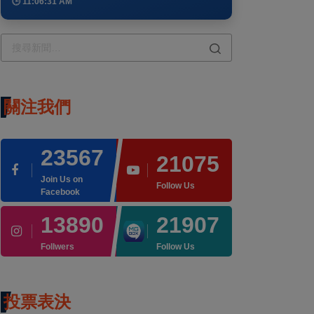
🕒 11:06:31 AM
關注我們
23567
21075
Join Us on
Follow Us
Facebook
13890
21907
Follwers
Follow Us
投票表決