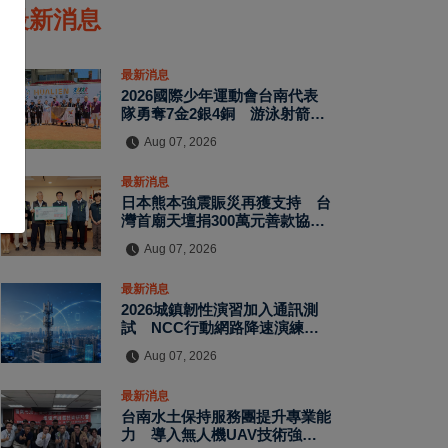
最新消息
最新消息
2026國際少年運動會台南代表
隊勇奪7金2銀4銅 游泳射箭籃
球跆拳道展現青年競技實力
Aug 07, 2026
最新消息
日本熊本強震賑災再獲支持 台
灣首廟天壇捐300萬元善款協助
災後復原
Aug 07, 2026
最新消息
2026城鎮韌性演習加入通訊測
試 NCC行動網路降速演練驗
證國家通訊防護能力
Aug 07, 2026
最新消息
台南水土保持服務團提升專業能
力 導入無人機UAV技術強化