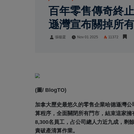
百年零售傳奇終止
遜灣宣布關掉所有
張噬霆
Nov 01 2025
11372
張噬霆
Share:
(圖/ BlogTO)
加拿大歷史最悠久的零售企業哈德遜灣公司（H
算程序，全面關閉所有門市，結束這家擁有
8,300名員工，占公司總人力近九成，剩
責破產清算作業。