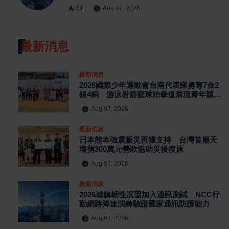
61
Aug 07, 2026
最新消息
最新消息
2026國際少年運動會台南代表隊勇奪7金2
銀4銅 游泳射箭籃球跆拳道展現青年競技
實力
Aug 07, 2026
最新消息
日本熊本強震賑災再獲支持 台灣首廟天
壇捐300萬元善款協助災後復原
Aug 07, 2026
最新消息
2026城鎮韌性演習加入通訊測試 NCC行
動網路降速演練驗證國家通訊防護能力
Aug 07, 2026