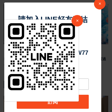
×
最新消息
請加入LINE好友連結
×
中 華 超 傳 媒
Https://reurl.cc/adqW77
Jul 29 2026
1790
Meta祖克柏談美中AI競爭 反對封鎖中國AI模型 示警美國過
度監管恐削弱競爭力
熱門新聞
訂閱
影音新聞