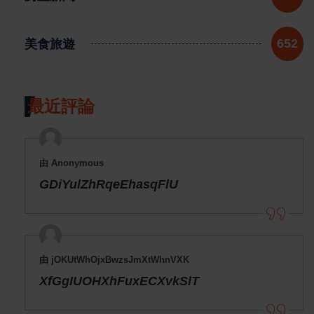
美食旅遊
652
最近評論
由 Anonymous
GDiYulZhRqeEhasqFlU
由 jOKUtWhOjxBwzsJmXtWhnVXK
XfGgIUOHXhFuxECXvkSlT