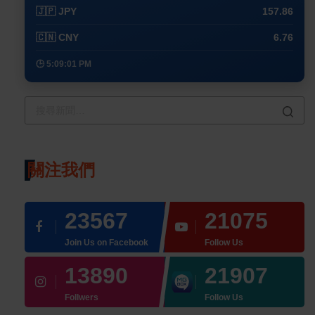
🇯🇵 JPY
157.86
🇨🇳 CNY
6.76
🕒 5:09:01 PM
關注我們
23567
21075
Join Us on Facebook
Follow Us
13890
21907
Follwers
Follow Us