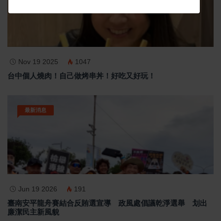
Nov 19 2025
1047
台中個人燒肉！自己做烤串丼！好吃又好玩！
最新消息
Jun 19 2026
191
臺南安平龍舟賽結合反賄選宣導 政風處倡議乾淨選舉 划出
廉潔民主新風貌