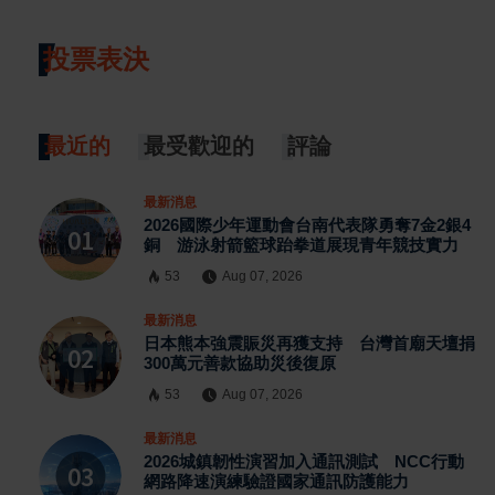
投票表決
最近的
最受歡迎的
評論
最新消息
2026國際少年運動會台南代表隊勇奪7金2銀4
銅 游泳射箭籃球跆拳道展現青年競技實力
53
Aug 07, 2026
最新消息
日本熊本強震賑災再獲支持 台灣首廟天壇捐
300萬元善款協助災後復原
53
Aug 07, 2026
最新消息
2026城鎮韌性演習加入通訊測試 NCC行動
網路降速演練驗證國家通訊防護能力