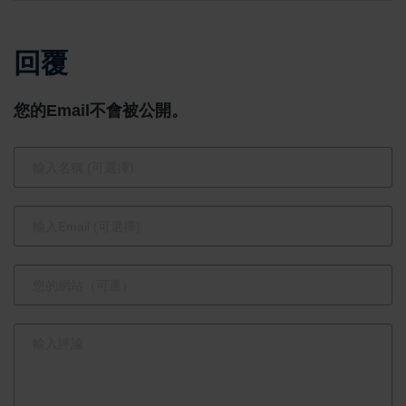
溫暖守護日
專班啟動招
回覆
常防線
生 AI專家黃
正魁主任領
您的Email不會被公開。
軍 強調跨域
掌握AI應
用、培育新
世代管理人
才