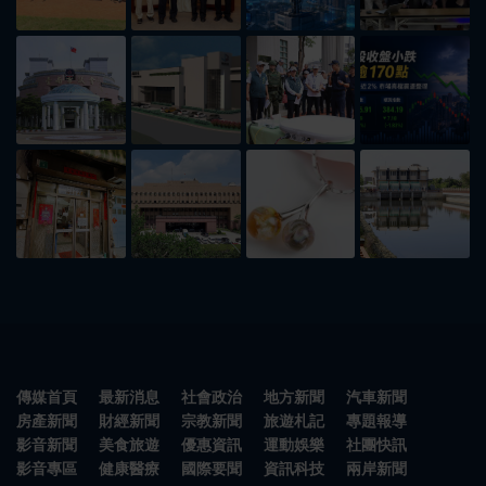
傳媒首頁
最新消息
社會政治
地方新聞
汽車新聞
房產新聞
財經新聞
宗教新聞
旅遊札記
專題報導
影音新聞
美食旅遊
優惠資訊
運動娛樂
社團快訊
影音專區
健康醫療
國際要聞
資訊科技
兩岸新聞