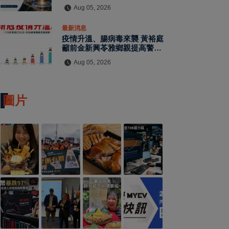
Aug 05, 2026
最新消息
疫情升溫、腸病毒來襲 黃裕庭
籲前金新興苓雅鄉親提高警覺守
護健康
Aug 05, 2026
圖片