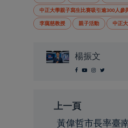
中正大學親子寫生比賽吸引逾300人參
李藹慈教授
親子活動
中正大
楊振文
上一頁
黃偉哲市長率臺