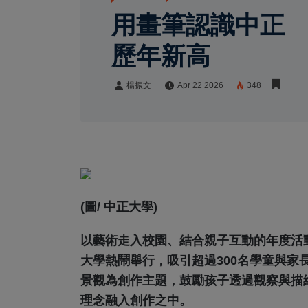
用畫筆認識中正 
歷年新高
楊振文
Apr 22 2026
348
楊振文
Share:
(圖/ 中正大學)
以藝術走入校園、結合親子互動的年度活
大學熱鬧舉行，吸引超過300名學童與家
景觀為創作主題，鼓勵孩子透過觀察與描
理念融入創作之中。