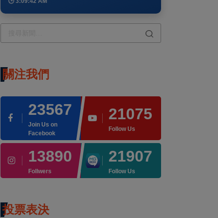
🕒 3:09:42 AM
關注我們
23567
21075
Join Us on
Follow Us
Facebook
13890
21907
Follwers
Follow Us
投票表決