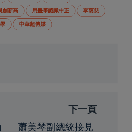
與創新高
用畫筆認識中正
李藹慈
學
中華超傳媒
下一頁
南
蕭美琴副總統接見