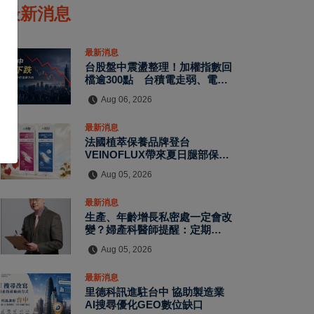
最新消息
最新消息
台股盤中震盪整理！加權指數回
檔逾300點 台積電走弱、電子
股資金輪動延續
Aug 06, 2026
最新消息
法國植萃保養品牌登台
VEINOFLUX帶來夏日腿部保養
新趨勢
Aug 05, 2026
最新消息
生產、年齡增長私密處一定會改
變？婦產科醫師提醒：定期評估
有助了解自身狀況
Aug 05, 2026
最新消息
里德科訊進駐台中 協助製造業
AI搜尋優化GEO數位缺口