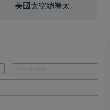
品
美國太空總署太空
絡
人林琪兒醫師 強
際
化太空科技國際合
作布局全球太空發
展重要夥伴