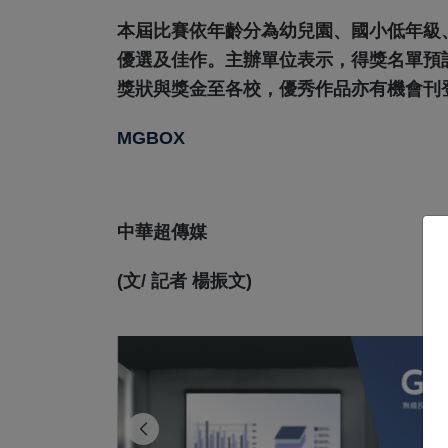
本屆比賽依年齡分為幼兒園、國小低年級
優選及佳作。主辦單位表示，得獎名單預計
獎狀與獎金至各校，優秀作品亦有機會刊
MGBOX
中華超傳媒
(文/ 記者 楊振文)