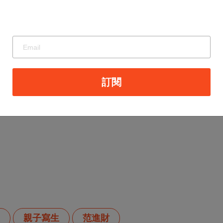
訂閱
親子寫生
范進財