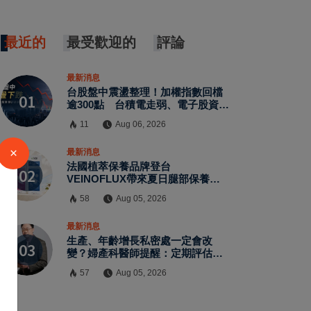
最近的
最受歡迎的
評論
最新消息
台股盤中震盪整理！加權指數回檔
逾300點 台積電走弱、電子股資金
輪動延續
11
Aug 06, 2026
×
最新消息
法國植萃保養品牌登台
VEINOFLUX帶來夏日腿部保養新
趨勢
58
Aug 05, 2026
最新消息
生產、年齡增長私密處一定會改
變？婦產科醫師提醒：定期評估有
助了解自身狀況
57
Aug 05, 2026