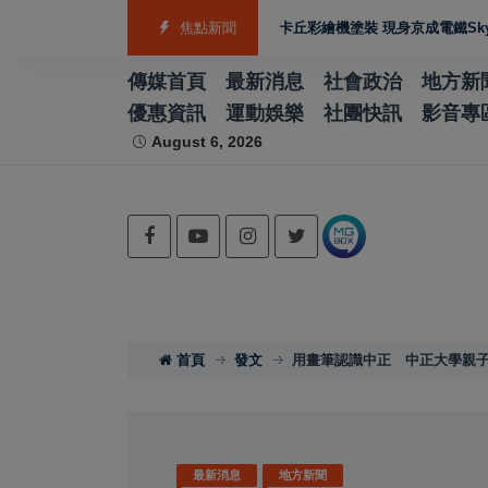
子股資金輪動延續
台日聯名 華航皮卡丘彩繪機塗裝 現身京成電鐵Skyliner
焦點新聞
傳媒首頁
最新消息
社會政治
地方新
優惠資訊
運動娛樂
社團快訊
影音專
August 6, 2026
首頁
發文
用畫筆認識中正 中正大學親子
最新消息
地方新聞