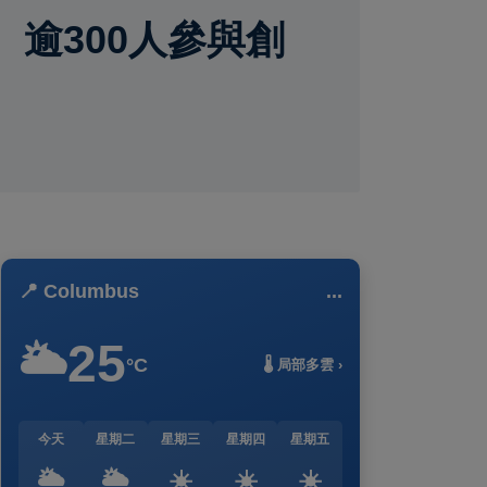
逾300人參與創
📍 Columbus
...
25
🌥️
°C
🌡️ 局部多雲 ›
今天
星期二
星期三
星期四
星期五
🌥️
🌥️
☀️
☀️
☀️