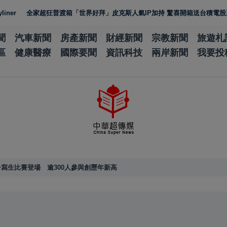
全家超狂普渡箱「世界好拜」皮克斯人氣IP加持 驚喜開箱送台積電股票金補
聞
汽車新聞
房產新聞
財經新聞
宗教新聞
旅遊札
區
健康醫療
國際要聞
資訊科技
兩岸新聞
我要投
寫生比賽登場 逾300人參與創歷年新高