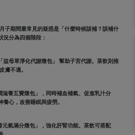
在月子期間最常見的疑惑是「什麼時候該補？該補什
狀況分為四個階段：
「益母草淨化代謝燉包」 幫助子宮代謝。茶飲則推
的皮膚不適。
紅潤滋養五寶燉包」，同時補血補氣、促進乳汁分
神養心，改善睡眠與疲勞。
枸耆元氣滿分燉包」，強化肝腎功能。茶飲可搭配
骨。