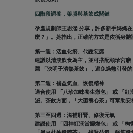
四階段調養，藥膳與茶飲成關鍵
孕產規劃師王思涵 分享，許多新手媽媽
麼？」。她指出，正確的方式是依循身體
第一週：活血化瘀、代謝惡露
建議以清淡飲食為主，並可搭配頤珍宮膳
薦 「決明子清熱茶飲」，避免燥熱引發
第二週：補益氣血、恢復精神
適合使用 「八珍加味養生燉包」 或 「
泌。茶飲方面，「大棗養心茶」可幫助安
第三至四週：滋補肝腎、修復元氣
建議使用 「四神紅潤當歸燉包」 或 「
「黑豆杜仲健體茶」，補腎益氣、強筋健