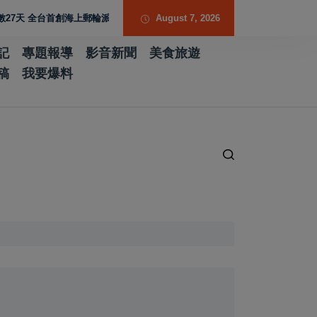
全台首創海上郵輪派對最後報名 3天2夜沖繩狂歡吸引年輕族群搶登船
August 7, 2026
記
專題報導
影音新聞
美食旅遊
稿
我要爆料