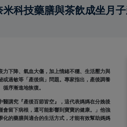
奈米科技藥膳與茶飲成坐月子
疫力下降、氣血大傷，加上情緒不穩、生活壓力與
秘或過敏等「產後病」問題。專家指出，產後調養
、循序漸進地恢復。
中醫講究『產後百節皆空』，這代表媽媽在分娩後
僅會留下病根，還可能影響到寶寶的健康。」他強
學化的藥膳與適合的生活方式，才能有效幫助媽媽