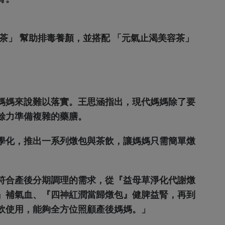
茶」 幫助排毒養顏，並搭配 「元氣止渴美容茶」
媽媽來說難以落實。王思涵指出，現代媽媽除了要
餘力準備複雜的藥膳。
學化，推出一系列燉包與茶飲，讓媽媽只需簡單燉
符合產後分期調理的需求，從『益母草淨化代謝燉
』補氣血、『四神紅潤當歸燉包』健脾益腎，再到
飲使用，能夠全方位照顧產後媽媽。」