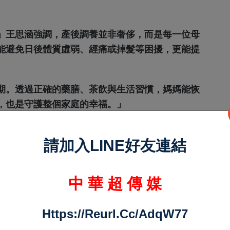
」王思涵強調，產後調養並非奢侈，而是每一位母
能避免日後體質虛弱、經痛或掉髮等困擾，更能提
期。透過正確的藥膳、茶飲與生活習慣，媽媽能恢
，也是守護整個家庭的幸福。」
請加入LINE好友連結
中 華 超 傳 媒
Https://reurl.cc/adqW77