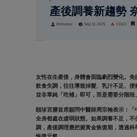
產後調養新趨勢 
lifetoutiao
Sep 11 2025
15323
lifetoutiao
Share:
女性在生產後，身體會面臨劇烈變化。免
飲食失調，往往導致掉髮、乳汁不足、便
並非單純「吃補」即可，而是需要分階段
頤珍宮膳首席顧問中醫師周宗翰表示：「
全身都處在虛弱狀態。如果調養不足，不
調，產後調理應把握黃金恢復期，透過科
恢復元氣。