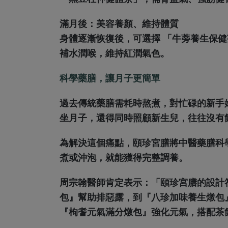
滿月後：美容養顏、維持體質
身體逐漸恢復後，可選擇 「牛蒡養生保健
補水潤喉，維持紅潤氣色。
科學藥膳，讓月子更簡單
過去傳統藥膳需耗時熬煮，對忙碌的新手
坐月子，還得同時照顧新生兒，往往沒有
為解決這個痛點，頤珍宮膳將中醫藥膳科
煮或沖泡，就能獲得完整調養。
周宗翰醫師肯定表示：「頤珍宮膳的設計
包』幫助排惡露，到『八珍加味養生燉包
『枸耆元氣滿分燉包』強化元氣，搭配茶