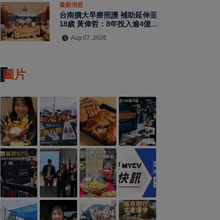
最新消息
台南擴大早療照護 補助延伸至
18歲 黃偉哲：8年投入逾4億元
守護慢飛天使
Aug 07, 2026
圖片