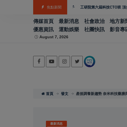
舖古早味麵粉酥、四果餅飄香一甲子
焦點新聞
工研院第六屆科技CTO班 頂尖專家齊
傳媒首頁
最新消息
社會政治
地方新
優惠資訊
運動娛樂
社團快訊
影音專
August 7, 2026
首頁
發文
產後調養新趨勢 奈米科技藥膳
最新消息