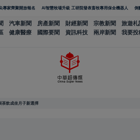
聚開放報名
AI智慧牧場升級 工研院發表畜牧專用保全機器人
倒數27天 
聞
汽車新聞
房產新聞
財經新聞
宗教新聞
旅遊札
區
健康醫療
國際要聞
資訊科技
兩岸新聞
我要投
與茶飲成坐月子新選擇