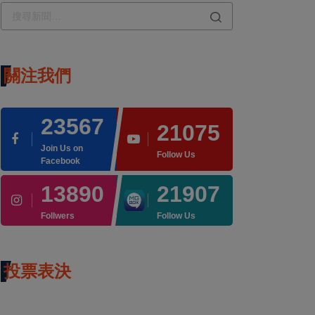
關注我們
23567
21075
Join Us on
Follow Us
Facebook
13890
21907
Follwers
Follow Us
投票表決