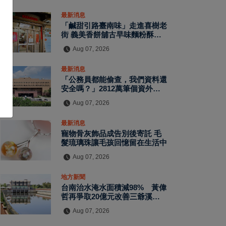
最新消息
「鹹甜引路臺南味」走進喜樹老
街 義美香餅舖古早味麵粉酥、
四果餅飄香一甲子
Aug 07, 2026
最新消息
「公務員都能偷查，我們資料還
安全嗎？」2812萬筆個資外洩
案偵結 警員查個資、暗網交易
Aug 07, 2026
與公務資訊漏洞曝光
最新消息
寵物骨灰飾品成告別後寄託 毛
髮琉璃珠讓毛孩回憶留在生活中
Aug 07, 2026
地方新聞
台南治水淹水面積減98% 黃偉
哲再爭取20億元改善三爺溪等
易淹水區
Aug 07, 2026