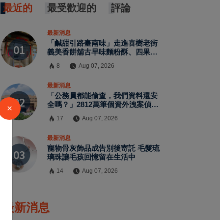
最近的
最受歡迎的
評論
最新消息
「鹹甜引路臺南味」走進喜樹老街
義美香餅舖古早味麵粉酥、四果餅
飄香一甲子
8
Aug 07, 2026
最新消息
「公務員都能偷查，我們資料還安
全嗎？」2812萬筆個資外洩案偵
×
結 警員查個資、暗網交易與公務
17
Aug 07, 2026
資訊漏洞曝光
最新消息
寵物骨灰飾品成告別後寄託 毛髮琉
璃珠讓毛孩回憶留在生活中
14
Aug 07, 2026
最新消息