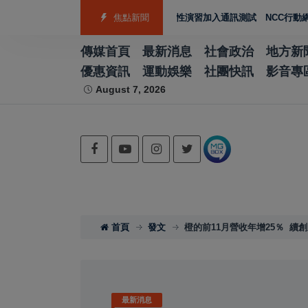
萬元善款協助災後復原
2026城鎮韌性演習加入通訊測試 NCC行動網路降
焦點新聞
傳媒首頁
最新消息
社會政治
地方新
優惠資訊
運動娛樂
社團快訊
影音專
August 7, 2026
首頁
發文
橙的前11月營收年增25％ 續
最新消息