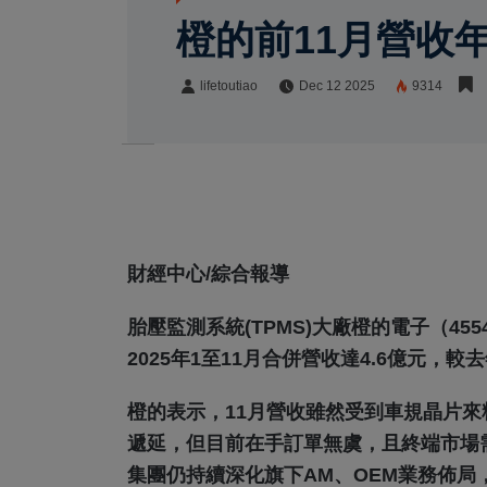
橙的前11月營收
lifetoutiao
Dec 12 2025
9314
lifetoutiao
Share:
財經中心/綜合報導
胎壓監測系統(TPMS)大廠橙的電子（455
2025年1至11月合併營收達4.6億元，
橙的表示，11月營收雖然受到車規晶片
遞延，但目前在手訂單無虞，且終端市場
集團仍持續深化旗下AM、OEM業務佈