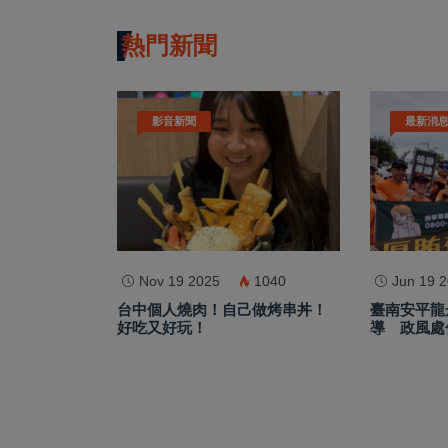
熱門新聞
影音新聞
最新消
Nov 19 2025
1040
Jun 19 
台中個人燒肉！自己做烤串丼！
臺南安平龍
好吃又好玩！
導 政風處
廉潔民主新