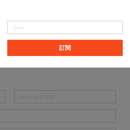
赴美免簽大逆
轉！先交出你
的臉書和IG！
免簽旅客恐被
訂閱
全面審查五年
社群紀錄 連
Email、電話、
親屬背景都得
上繳給美國政
府