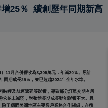
年增25％ 續創歷年同期新高
4）11月合併營收為3,305萬元，年減20％。累計
較去年同期成長25％，並已超越2024年全年水準。
來料時程及航運遞延等影響，導致部分訂單交期有所
需求並未減弱，對整體長期成長動能影響不大。且
局，除了穩固美洲地區主要客戶業務合作關係，亦積