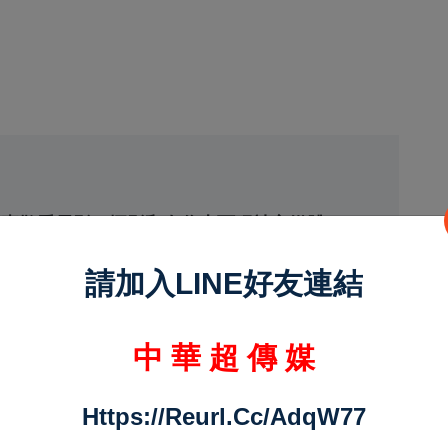
待員喜歡看電影、攝影和在你上面玩社交媒體，
請加入LINE好友連結
中 華 超 傳 媒
Https://reurl.cc/adqW77
下一頁