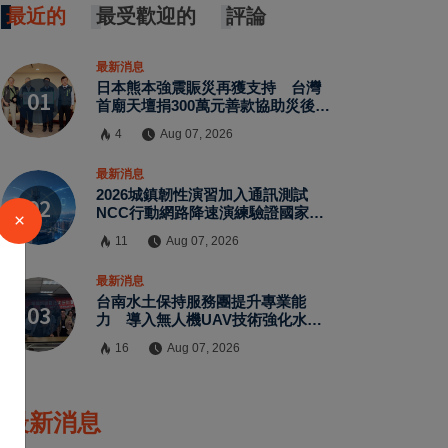
最近的
最受歡迎的
評論
最新消息
日本熊本強震賑災再獲支持 台灣
首廟天壇捐300萬元善款協助災後復
原
4
Aug 07, 2026
最新消息
2026城鎮韌性演習加入通訊測試
NCC行動網路降速演練驗證國家通
×
訊防護能力
11
Aug 07, 2026
最新消息
台南水土保持服務團提升專業能
力 導入無人機UAV技術強化水保
檢查與國土保育
16
Aug 07, 2026
最新消息