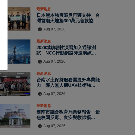
最新消息
日本熊本強震賑災再獲支持 台
灣首廟天壇捐300萬元善款協助
災後復原
Aug 07, 2026
最新消息
2026城鎮韌性演習加入通訊測
試 NCC行動網路降速演練驗
證國家通訊防護能力
Aug 07, 2026
最新消息
台南水土保持服務團提升專業能
力 導入無人機UAV技術強化
水保檢查與國土保育
Aug 07, 2026
最新消息
臺南市議會教育局業務報告 聚
焦校園反毒、食安與教師福利
教師節禮金擬調升至千元
Aug 07, 2026