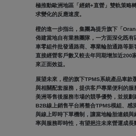
極推動歐洲地區「經銷+直營」雙軌策略
求變化的反應速度。
橙的進一步指出，集團為提升旗下「Ora
佈建當地自有業務團隊，一方面深化既有
車零組件批發通路商、專業輪胎通路等新
直接經營客戶數又較去年同期增加近200
來正面效益。
展望未來，橙的旗下TPMS系統產品車款
與相關配套服務，提供客戶專業便利的服
美洲等售後服務市場的競爭優勢，並規劃
B2B線上銷售平台將整合TPMS模組、
與線上即時下單機制，讓當地輪胎連鎖與
率與服務即時性，有望挹注未來營運成長