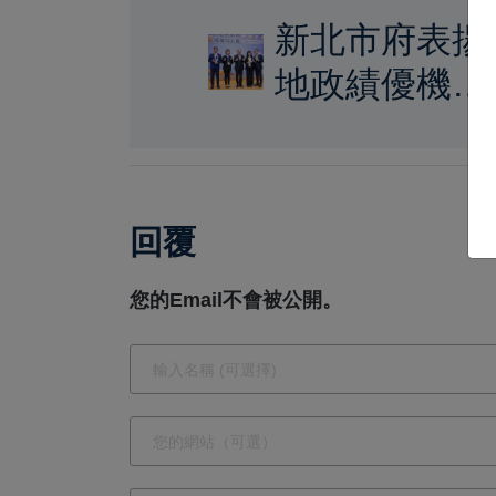
新北市府表揚
地政績優機關
與人員 新北
市長侯友宜首
頒防詐獎肯定
回覆
跨局處守護不
動產成果
您的Email不會被公開。