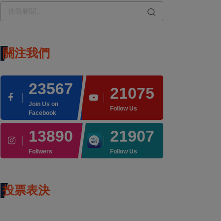
關注我們
23567
21075
Join Us on
Follow Us
Facebook
13890
21907
Follwers
Follow Us
投票表決