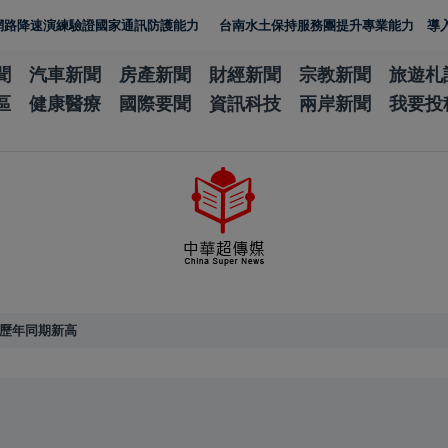
速演練驗證國家通訊防護能力
台南水土保持服務團提升專業能力 導入無人機U
聞
汽車新聞
房產新聞
財經新聞
宗教新聞
旅遊札
區
健康醫療
國際要聞
資訊科技
兩岸新聞
我要投
創歷年同期新高