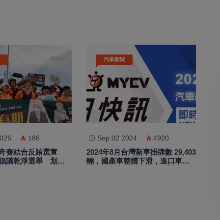
息
汽車新聞
2026
186
Sep 02 2024
4920
舟賽結合反賄選宣
2024年8月台灣新車掛牌數 29,403
倡議乾淨選舉 划出
輛，國產車整體下滑，進口車款
風貌
市占率超過5成