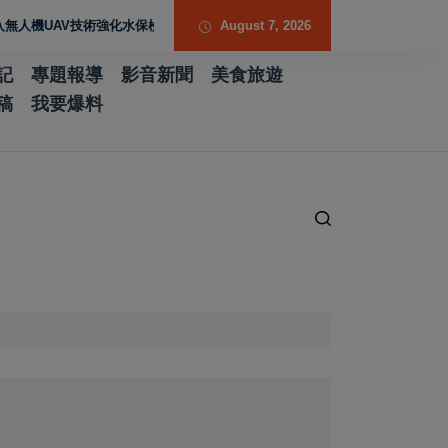
AV技術強化水保檢查與國土保育
臺南市議會教育局業務報告 聚焦校園反
August 7, 2026
記
專題報導
影音新聞
美食旅遊
稿
我要爆料