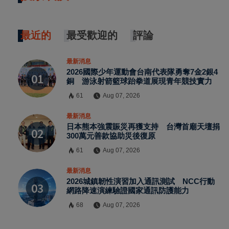
最近的
最受歡迎的
評論
最新消息
2026國際少年運動會台南代表隊勇奪7金2銀4
銅 游泳射箭籃球跆拳道展現青年競技實力
61
Aug 07, 2026
最新消息
日本熊本強震賑災再獲支持 台灣首廟天壇捐
300萬元善款協助災後復原
61
Aug 07, 2026
最新消息
2026城鎮韌性演習加入通訊測試 NCC行動
網路降速演練驗證國家通訊防護能力
68
Aug 07, 2026