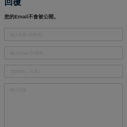
回覆
科、南軟與
勢佔領市場
信義金三角
您的Email不會被公開。
的核心，啟
動AI時代！