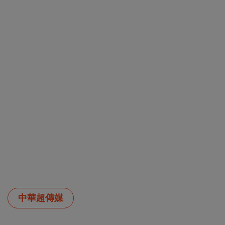
中華超傳媒