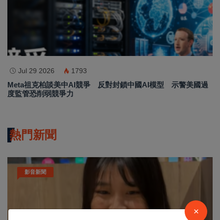
Jul 29 2026
1793
Meta祖克柏談美中AI競爭 反對封鎖中國AI模型 示警美國過
度監管恐削弱競爭力
熱門新聞
影音新聞
×