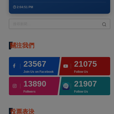
🕒 2:04:51 PM
關注我們
23567
21075
Join Us on Facebook
Follow Us
13890
21907
Follwers
Follow Us
投票表決