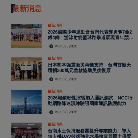
最新消息
最新消息
2026國際少年運動會台南代表隊勇奪7金2
銀4銅 游泳射箭籃球跆拳道展現青年競技
實力
Aug 07, 2026
最新消息
日本熊本強震賑災再獲支持 台灣首廟天
壇捐300萬元善款協助災後復原
Aug 07, 2026
最新消息
2026城鎮韌性演習加入通訊測試 NCC行
動網路降速演練驗證國家通訊防護能力
Aug 07, 2026
最新消息
台南水土保持服務團提升專業能力 導入
無人機UAV技術強化水保檢查與國土保育