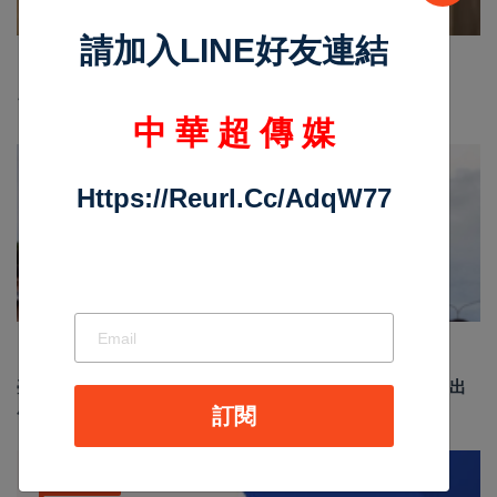
請加入LINE好友連結
Nov 19 2025
1049
台中個人燒肉！自己做烤串丼！好吃又好玩！
中 華 超 傳 媒
最新消息
Https://reurl.cc/adqW77
Jun 19 2026
191
臺南安平龍舟賽結合反賄選宣導 政風處倡議乾淨選舉 划出
廉潔民主新風貌
訂閱
汽車新聞