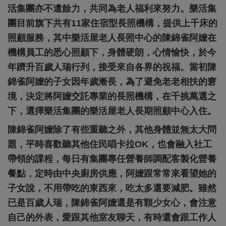
活集團亦不遺餘力，共同為老人福利來努力。樂活集
團目前旗下共有11家住宿型長照機構，提供上千床的
照顧服務，其中樂活屋老人長照中心的陳錦雀阿嬤在
機構員工的悉心照顧下，身體硬朗，心情愉快，於今
年躋升百歲人瑞行列，接受來自各界的祝福。當初陳
錦雀阿嬤的子女因年歲漸長，為了避免老老相扶的窘
境，決定將阿嬤交託專業的長照機構，在千挑萬選之
下，選擇樂活集團的樂活屋老人長期照顧中心入住。
陳錦雀阿嬤除了有些重聽之外，其他身體並無太大問
題，平時喜歡聽其他住民唱卡拉OK，也會融入社工
帶領的課程，每日有集團專任營養師調配客製化營養
餐點，定時由中央廚房供應，阿嬤跟常常來看望她的
子女說，不用帶吃的東西來，吃太多還要減肥。雖然
已是百歲人瑞，陳錦雀阿嬤還是有顆少女心，會注意
自己的外表，愛跟其他室友聊天，有時還會跟工作人