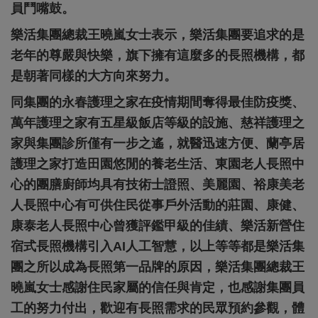
員鬥嘴鼓。
樂活集團總裁王曉嵐女士表示，樂活集團要追求的是
老年的尊嚴與快樂，旗下擁有這麼多的長照機構，都
是朝著同樣的大方向來努力。
同集團的永春護理之家在疫情期間奪得最佳防疫獎、
萬年護理之家有五星級飯店等級的設施、慈祥護理之
家與集團診所僅有一步之遙，就醫迅速方便、蘭亭居
護理之家打造田園悠閒的養老生活、東園老人長照中
心的團膳廚師均具有技術士證照、美麗園、裕康美老
人長照中心有可供住民從事戶外活動的莊園、康健、
康泰老人長照中心曾獲評鑑甲級的佳績、樂活新營住
宿式長照機構引入AI人工智慧，以上等等都是樂活集
團之所以成為長照第一品牌的原因，樂活集團總裁王
曉嵐女士感謝住民家屬的信任與肯定，也感謝集團員
工的努力付出，歡迎有長照需求的民眾預約參觀，體