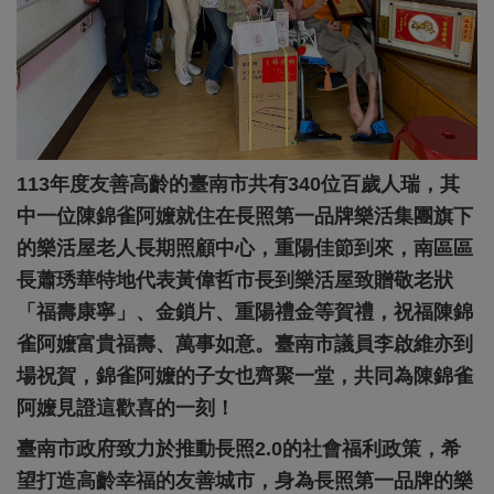
113年度友善高齡的臺南市共有340位百歲人瑞，其
中一位陳錦雀阿嬤就住在長照第一品牌樂活集團旗下
的樂活屋老人長期照顧中心，重陽佳節到來，南區區
長蕭琇華特地代表黃偉哲市長到樂活屋致贈敬老狀
「福壽康寧」、金鎖片、重陽禮金等賀禮，祝福陳錦
雀阿嬤富貴福壽、萬事如意。臺南市議員李啟維亦到
場祝賀，錦雀阿嬤的子女也齊聚一堂，共同為陳錦雀
阿嬤見證這歡喜的一刻！
臺南市政府致力於推動長照2.0的社會福利政策，希
望打造高齡幸福的友善城市，身為長照第一品牌的樂