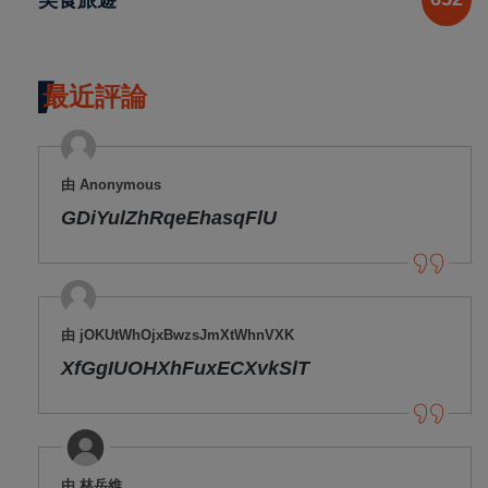
最近評論
由 Anonymous
GDiYulZhRqeEhasqFlU
由 jOKUtWhOjxBwzsJmXtWhnVXK
XfGgIUOHXhFuxECXvkSlT
由 林岳維