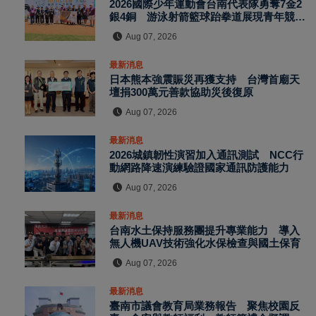
2026國際少年運動會台南代表隊勇奪7金2
銀4銅 游泳射箭籃球跆拳道展現青年競技
實力
Aug 07, 2026
最新消息
日本熊本強震賑災再獲支持 台灣首廟天
壇捐300萬元善款協助災後復原
Aug 07, 2026
最新消息
2026城鎮韌性演習加入通訊測試 NCC行
動網路降速演練驗證國家通訊防護能力
Aug 07, 2026
最新消息
台南水土保持服務團提升專業能力 導入
無人機UAV技術強化水保檢查與國土保育
Aug 07, 2026
最新消息
臺南市議會教育局業務報告 聚焦校園反