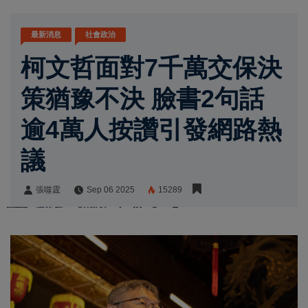
最新消息
社會政治
柯文哲面對7千萬交保決
策猶豫不決 臉書2句話
逾4萬人按讚引發網路熱
議
張噬霆
Sep 06 2025
15289
張噬霆
Share: