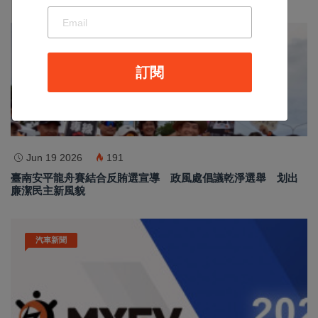
最新消息
訂閱
Jun 19 2026
191
臺南安平龍舟賽結合反賄選宣導 政風處倡議乾淨選舉 划出
廉潔民主新風貌
汽車新聞