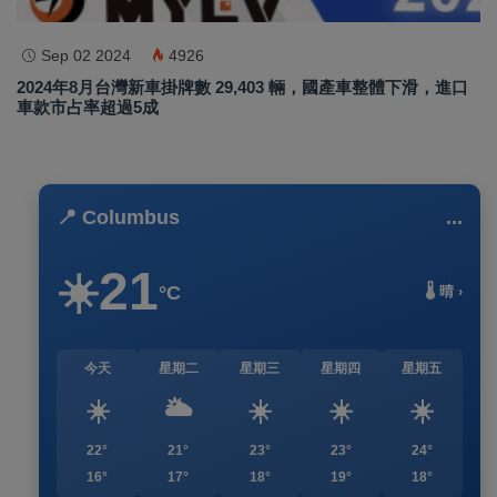
Sep 02 2024
4926
2024年8月台灣新車掛牌數 29,403 輛，國產車整體下滑，進口
車款市占率超過5成
📍 Columbus
...
21
☀️
°C
🌡️ 晴 ›
今天
星期二
星期三
星期四
星期五
☀️
🌥️
☀️
☀️
☀️
22°
21°
23°
23°
24°
16°
17°
18°
19°
18°