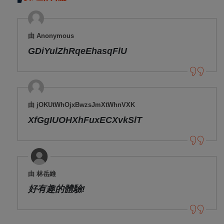
由 Anonymous
GDiYulZhRqeEhasqFlU
由 jOKUtWhOjxBwzsJmXtWhnVXK
XfGgIUOHXhFuxECXvkSlT
由 林岳維
好有趣的體驗!