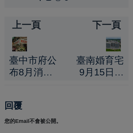
上一頁
下一頁
臺中市府公
臺南婚育宅
布8月消費
9月15日開
者物價指數
放申租 「新
CPI月增
都安居A」
回覆
0.45% 年漲
提供605戶
1.74% 生活
社宅專案嘉
您的Email不會被公開。
成本再攀升
惠青年家庭