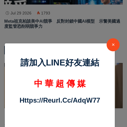
Jul 29 2026
1793
Meta祖克柏談美中AI競爭 反對封鎖中國AI模型 示警美國過
度監管恐削弱競爭力
×
熱門新聞
請加入LINE好友連結
影音新聞
中 華 超 傳 媒
Https://reurl.cc/adqW77
Nov 19 2025
1048
台中個人燒肉！自己做烤串丼！好吃又好玩！