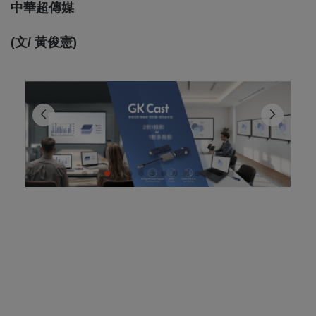
中華超傳媒
(文/ 黃俊憲)