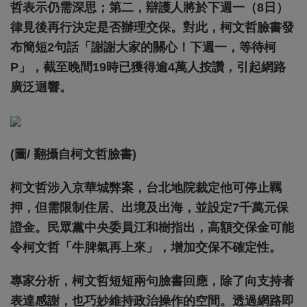
哲表示仍需深思；第二，辯護人將於下週一（8日）
律見後再行決定是否辦理交保。對此，柯文哲臉書發
布簡短2句話「謝謝大家的關心！下週一，等待柯
P」，截至晚間19時已獲得逾4萬人按讚，引起網路
廣泛迴響。
(圖/ 翻攝自柯文哲臉書)
柯文哲涉入京華城弊案，台北地院裁定他可停止羈
押，但需限制住居、出境及出海，並設定7千萬元保
證金。民眾黨中央委員江和樹指出，高額交保金可能
令柯文哲「牛脾氣再上來」，增加交保不確定性。
專家分析，柯文哲短短兩句臉書回應，除了向支持者
表達感謝，也巧妙維持政治操作的空間。透過網路即