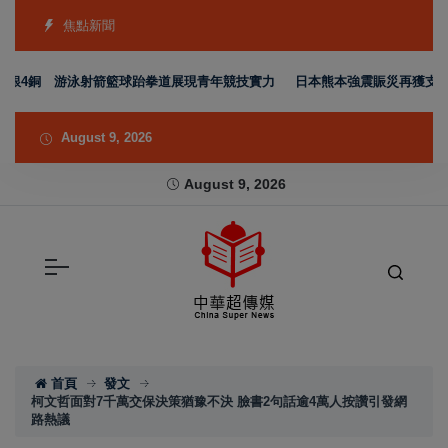
焦點新聞
銀4銅 游泳射箭籃球跆拳道展現青年競技實力
日本熊本強震賑災再獲支持 台
August 9, 2026
August 9, 2026
首頁
發文
柯文哲面對7千萬交保決策猶豫不決 臉書2句話逾4萬人按讚引發網
路熱議