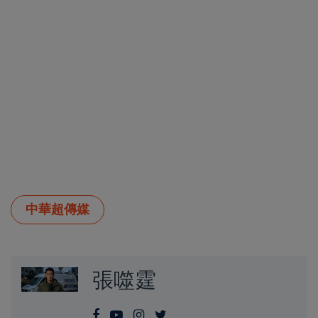
中華超傳媒
張噬霆