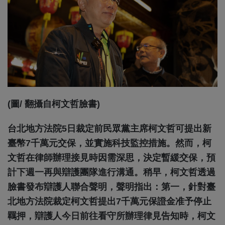
(圖/ 翻攝自柯文哲臉書)
台北地方法院5日裁定前民眾黨主席柯文哲可提出新
臺幣7千萬元交保，並實施科技監控措施。然而，柯
文哲在律師辦理接見時因需深思，決定暫緩交保，預
計下週一再與辯護團隊進行溝通。稍早，柯文哲透過
臉書發布辯護人聯合聲明，聲明指出：第一，針對臺
北地方法院裁定柯文哲提出7千萬元保證金准予停止
羈押，辯護人今日前往看守所辦理律見告知時，柯文