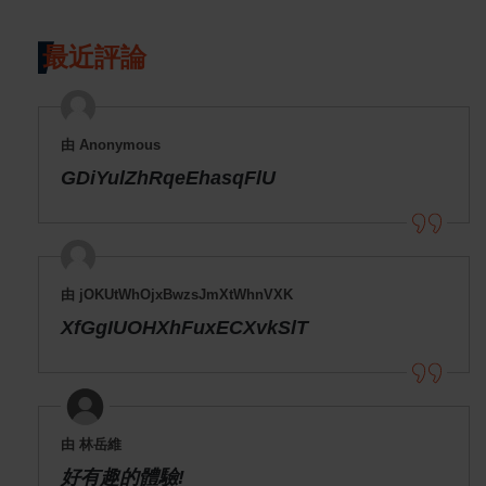
最近評論
由 Anonymous
GDiYulZhRqeEhasqFlU
由 jOKUtWhOjxBwzsJmXtWhnVXK
XfGgIUOHXhFuxECXvkSlT
由 林岳維
好有趣的體驗!