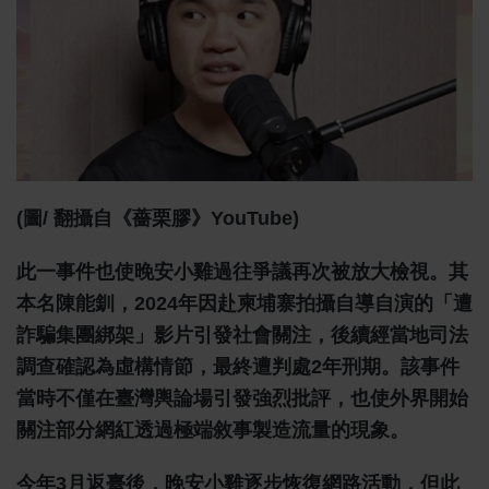
(圖/ 翻攝自《薔栗膠》YouTube)
此一事件也使晚安小雞過往爭議再次被放大檢視。其
本名陳能釧，2024年因赴柬埔寨拍攝自導自演的「遭
詐騙集團綁架」影片引發社會關注，後續經當地司法
調查確認為虛構情節，最終遭判處2年刑期。該事件
當時不僅在臺灣輿論場引發強烈批評，也使外界開始
關注部分網紅透過極端敘事製造流量的現象。
今年3月返臺後，晚安小雞逐步恢復網路活動，但此