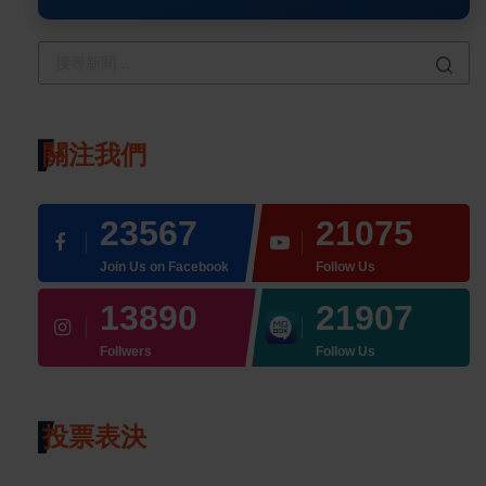
關注我們
23567
21075
Join Us on Facebook
Follow Us
13890
21907
Follwers
Follow Us
投票表決