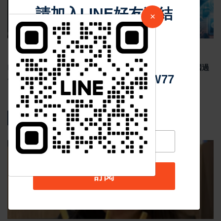
請加入LINE好友連結
×
中 華 超 傳 媒
Jul 29 2026
1783
Meta祖克柏談美中AI競爭 反對封鎖中國AI模型 示警美國過
度監管恐削弱競爭力
Https://reurl.cc/adqW77
熱門新聞
影音新聞
訂閱