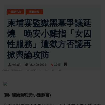
最新消息
運動娛樂
柬埔寨監獄黑幕爭議延
燒 晚安小雞指「女囚
性服務」遭獄方否認再
掀輿論攻防
曾知遠
May 09 2026
1695
曾知遠
Share:
(圖/ 翻攝自晚安小雞臉書)