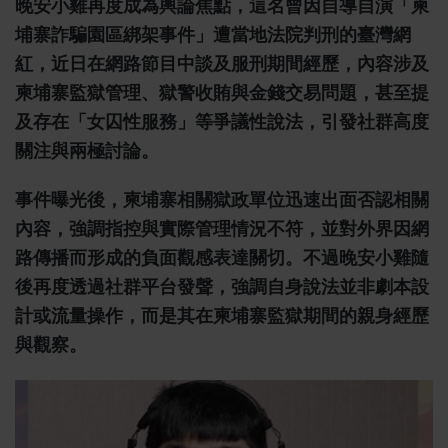
晚安小雞再度成為輿論焦點，這名曾因自導自演「柬
埔寨詐騙園區綁架事件」遭當地法院判刑的臺灣網
紅，近日在網路節目中談及服刑期間經歷，內容涉及
柬埔寨監獄管理、獄警收賄與金錢交易問題，甚至提
及存在「女囚性服務」等爭議性說法，引發社群高度
關注與兩極討論。
事件曝光後，柬埔寨相關獄政單位迅速出面否認相關
內容，強調指控與實際管理情況不符，並對外界因網
路傳播而形成的負面觀感表達關切。不過晚安小雞隨
後再度透過社群平台發聲，強調自身說法並非劇本設
計或流量操作，而是其在柬埔寨監獄期間的親身經歷
與觀察。