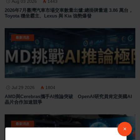
Aug 03 2026
1443
2026年7月臺灣汽車市場交車數量出爐:總掛牌量達 3.86 萬台，
Toyota 穩坐霸主、Lexus 與 Kia 強勢爆發
最新消息
Jul 29 2026
1804
AMD與Cerebras攜手AI推論突破 OpenAI研究員肯定美國AI
晶片合作加速競爭
最新消息
×