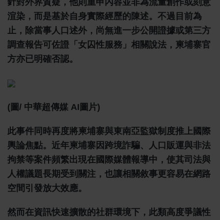
針對外界質疑，他則重申內容並非為流量創作或刻意
渲染，而是基於自身實際經歷的陳述。不過目前為
止，除當事人口述外，尚無進一步公開證據或第三方
調查報告可佐證「女囚性服務」相關說法，柬埔寨官
方亦已明確否認。
(圖/ 中華超傳媒 AI圖片)
此事件同時再度將柬埔寨與東南亞監獄制度推上國際
輿論焦點。近年柬埔寨因跨境詐騙、人口販運與非法
拘禁等案件頻繁出現在國際媒體報導中，使其司法與
人權議題長期受到關注，也讓相關敘事更容易在網路
空間引發放大效應。
然而在資訊快速擴散的社群環境下，此類高度爭議性