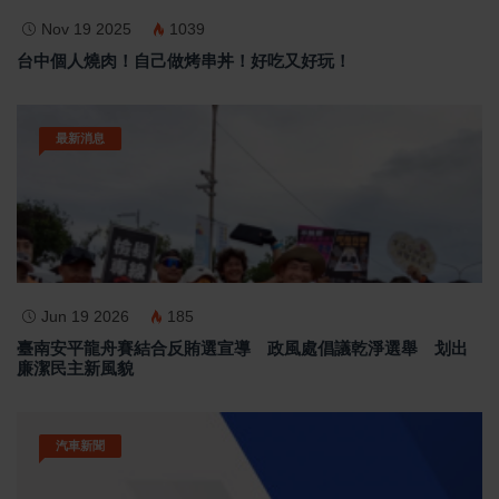
Nov 19 2025
1039
台中個人燒肉！自己做烤串丼！好吃又好玩！
最新消息
Jun 19 2026
185
臺南安平龍舟賽結合反賄選宣導 政風處倡議乾淨選舉 划出
廉潔民主新風貌
汽車新聞