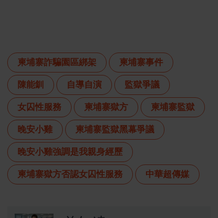
柬埔寨詐騙園區綁架
柬埔寨事件
陳能釧
自導自演
監獄爭議
女囚性服務
柬埔寨獄方
柬埔寨監獄
晚安小雞
柬埔寨監獄黑幕爭議
晚安小雞強調是我親身經歷
柬埔寨獄方否認女囚性服務
中華超傳媒