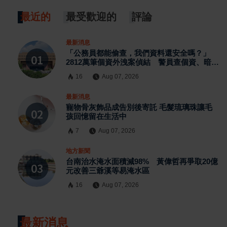
最近的
最受歡迎的
評論
最新消息
「公務員都能偷查，我們資料還安全嗎？」
2812萬筆個資外洩案偵結 警員查個資、暗網
交易與公務資訊漏洞曝光
16
Aug 07, 2026
最新消息
寵物骨灰飾品成告別後寄託 毛髮琉璃珠讓毛
孩回憶留在生活中
7
Aug 07, 2026
地方新聞
台南治水淹水面積減98% 黃偉哲再爭取20億
元改善三爺溪等易淹水區
16
Aug 07, 2026
最新消息