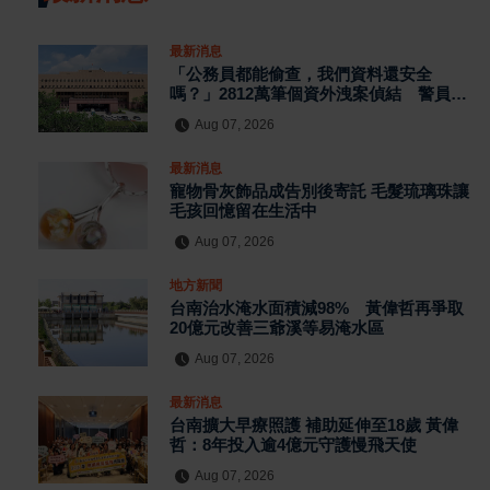
最新消息
「公務員都能偷查，我們資料還安全
嗎？」2812萬筆個資外洩案偵結 警員查
個資、暗網交易與公務資訊漏洞曝光
Aug 07, 2026
最新消息
寵物骨灰飾品成告別後寄託 毛髮琉璃珠讓
毛孩回憶留在生活中
Aug 07, 2026
地方新聞
台南治水淹水面積減98% 黃偉哲再爭取
20億元改善三爺溪等易淹水區
Aug 07, 2026
最新消息
台南擴大早療照護 補助延伸至18歲 黃偉
哲：8年投入逾4億元守護慢飛天使
Aug 07, 2026