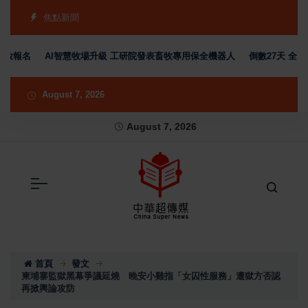
焦點新聞
報名
AI智慧牧場升級 工研院發表畜牧專用保全機器人
倒數27天 全台首
August 7, 2026
August 7, 2026
首頁
發文
柬埔寨監獄黑幕爭議延燒 晚安小雞指「女囚性服務」遭獄方否認
再掀輿論攻防