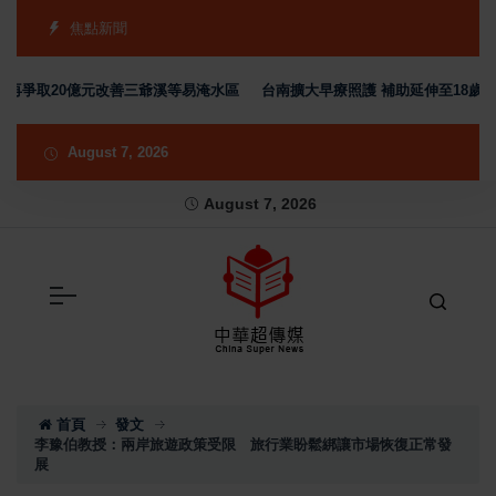
焦點新聞
爭取20億元改善三爺溪等易淹水區
台南擴大早療照護 補助延伸至18歲 黃偉
August 7, 2026
August 7, 2026
首頁
發文
李豫伯教授：兩岸旅遊政策受限 旅行業盼鬆綁讓市場恢復正常發
展