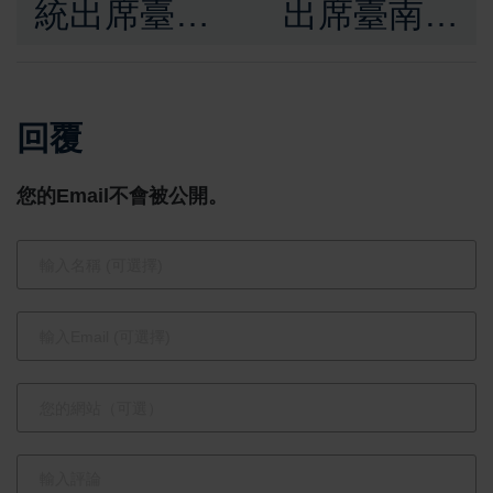
統出席臺南
出席臺南技
智慧機器人
藝教育績優
創新應用研
表揚典禮
回覆
發中心啟
接軌2026技
用 盼產官
職博覽會打
您的Email不會被公開。
學合作推動
造多元職涯
AI應用於百
發展新藍圖
工百業