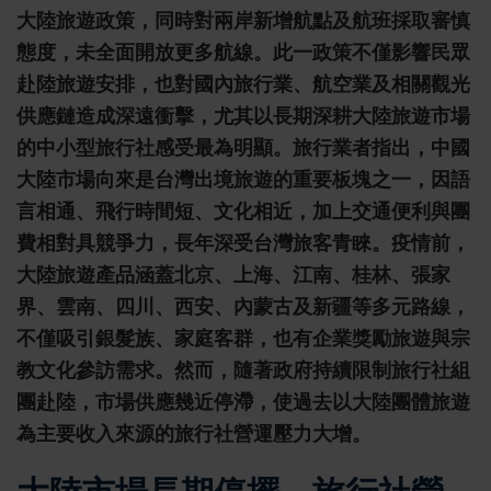
大陸旅遊政策，同時對兩岸新增航點及航班採取審慎
態度，未全面開放更多航線。此一政策不僅影響民眾
赴陸旅遊安排，也對國內旅行業、航空業及相關觀光
供應鏈造成深遠衝擊，尤其以長期深耕大陸旅遊市場
的中小型旅行社感受最為明顯。旅行業者指出，中國
大陸市場向來是台灣出境旅遊的重要板塊之一，因語
言相通、飛行時間短、文化相近，加上交通便利與團
費相對具競爭力，長年深受台灣旅客青睞。疫情前，
大陸旅遊產品涵蓋北京、上海、江南、桂林、張家
界、雲南、四川、西安、內蒙古及新疆等多元路線，
不僅吸引銀髮族、家庭客群，也有企業獎勵旅遊與宗
教文化參訪需求。然而，隨著政府持續限制旅行社組
團赴陸，市場供應幾近停滯，使過去以大陸團體旅遊
為主要收入來源的旅行社營運壓力大增。