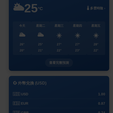
25
🌥️
°C
🌡️ 多雲時陰 ›
今天
星期二
星期三
星期四
星期五
🌥️
🌥️
☀️
☀️
☀️
26°
25°
27°
27°
28°
20°
21°
22°
23°
22°
查看完整預測
💱 外幣兌換 (USD)
🇺🇸 USD
1.00
🇪🇺 EUR
0.87
🇬🇧 GBP
0.74