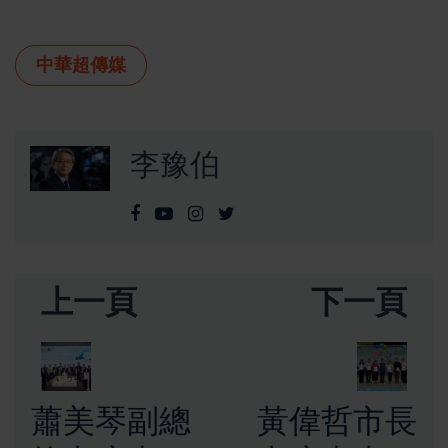
中華超傳媒
李豫伯
上一頁
下一頁
蕭美琴副總
黃偉哲市長