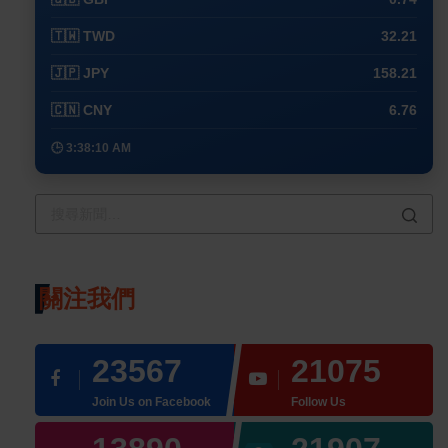
🇹🇼 TWD
32.21
🇯🇵 JPY
158.21
🇨🇳 CNY
6.76
🕒 3:38:10 AM
關注我們
23567
21075
Join Us on Facebook
Follow Us