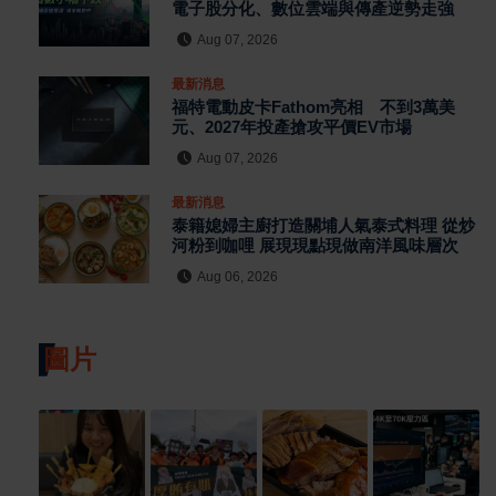
電子股分化、數位雲端與傳產逆勢走強
Aug 07, 2026
最新消息
福特電動皮卡Fathom亮相 不到3萬美
元、2027年投產搶攻平價EV市場
Aug 07, 2026
最新消息
泰籍媳婦主廚打造關埔人氣泰式料理 從炒
河粉到咖哩 展現現點現做南洋風味層次
Aug 06, 2026
圖片