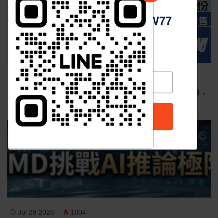
最新消息
中 華 超 傳 媒
Https://reurl.cc/adqW77
Aug 03 2026
1440
2026年7月臺灣汽車市場交車數量出爐:總掛牌量達 3.86 萬台，
Toyota 穩坐霸主、Lexus 與 Kia 強勢爆發
最新消息
訂閱
Jul 29 2026
1804