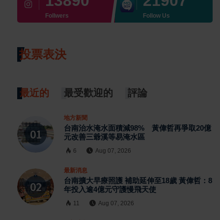
13890
21907
Follwers
Follow Us
投票表決
最近的
最受歡迎的
評論
地方新聞
台南治水淹水面積減98% 黃偉哲再爭取20億
元改善三爺溪等易淹水區
6
Aug 07, 2026
最新消息
台南擴大早療照護 補助延伸至18歲 黃偉哲：8
年投入逾4億元守護慢飛天使
11
Aug 07, 2026