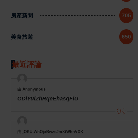
房產新聞
705
美食旅遊
650
最近評論
由 Anonymous
GDiYulZhRqeEhasqFlU
由 jOKUtWhOjxBwzsJmXtWhnVXK