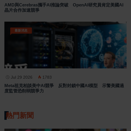
AMD與Cerebras攜手AI推論突破 OpenAI研究員肯定美國AI
晶片合作加速競爭
最新消息
Jul 29 2026
1783
Meta祖克柏談美中AI競爭 反對封鎖中國AI模型 示警美國過
度監管恐削弱競爭力
熱門新聞