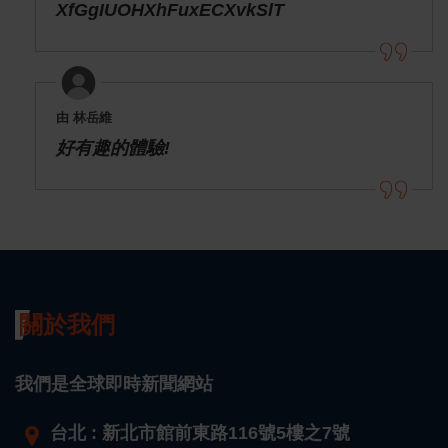
XfGgIUOHXhFuxECXvkSlT
由 林岳維
好有趣的體驗!
關於我們
我們是全球即時新聞網站
台北 : 新北市館前東路116號5樓之7號