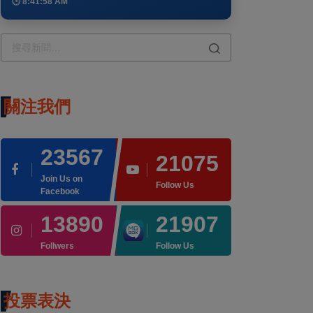
🕒 8:41:58 AM
關注我們
23567
21075
Join Us on
Follow Us
Facebook
13890
21907
Follwers
Follow Us
投票表決