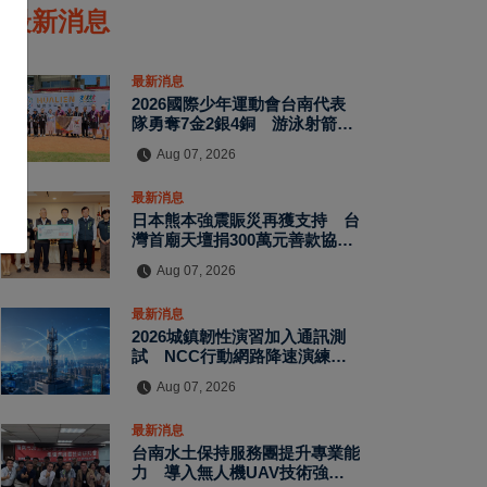
最新消息
最新消息
2026國際少年運動會台南代表
隊勇奪7金2銀4銅 游泳射箭籃
球跆拳道展現青年競技實力
Aug 07, 2026
最新消息
日本熊本強震賑災再獲支持 台
灣首廟天壇捐300萬元善款協助
災後復原
Aug 07, 2026
最新消息
2026城鎮韌性演習加入通訊測
試 NCC行動網路降速演練驗
證國家通訊防護能力
Aug 07, 2026
最新消息
台南水土保持服務團提升專業能
力 導入無人機UAV技術強化