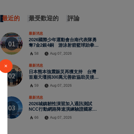
最近的
最受歡迎的
評論
最新消息
2026國際少年運動會台南代表隊勇
奪7金2銀4銅 游泳射箭籃球跆拳道
展現青年競技實力
58
Aug 07, 2026
×
最新消息
日本熊本強震賑災再獲支持 台灣
首廟天壇捐300萬元善款協助災後復
原
59
Aug 07, 2026
最新消息
2026城鎮韌性演習加入通訊測試
NCC行動網路降速演練驗證國家通
訊防護能力
66
Aug 07, 2026