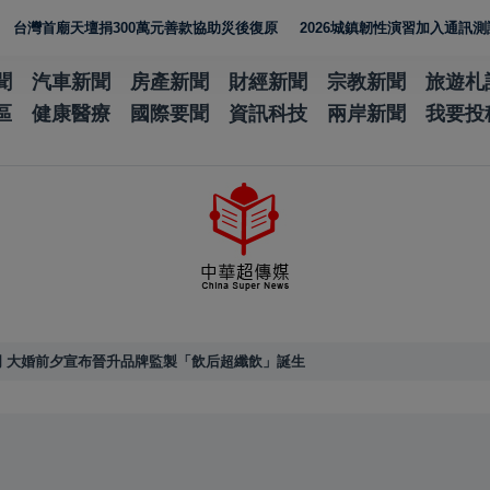
天壇捐300萬元善款協助災後復原
2026城鎮韌性演習加入通訊測試 N
聞
汽車新聞
房產新聞
財經新聞
宗教新聞
旅遊札
區
健康醫療
國際要聞
資訊科技
兩岸新聞
我要投
 大婚前夕宣布晉升品牌監製「飲后超纖飲」誕生