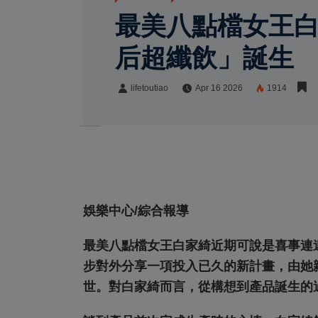
最美八點檔女王白
后超纖飲」誕生
lifetoutiao
Apr 16 2026
1914
lifetoutiao
Share:
娛樂中心/綜合報導
最美八點檔女王白家綺近期可說是喜事連
步對外分享一項投入已久的新計畫，由她
世。對白家綺而言，從構想到產品誕生的