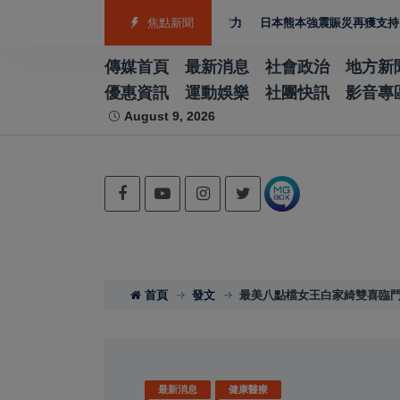
銅 游泳射箭籃球跆拳道展現青年競技實力
焦點新聞
日本熊本強震賑災再獲支持 台灣首廟
傳媒首頁
最新消息
社會政治
地方新
優惠資訊
運動娛樂
社團快訊
影音專
August 9, 2026
首頁
發文
最美八點檔女王白家綺雙喜臨門
最新消息
健康醫療