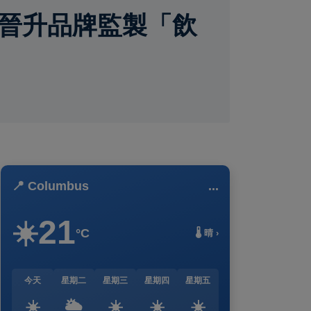
布晉升品牌監製「飲
📍 Columbus
...
21
☀️
°C
🌡️ 晴 ›
今天
星期二
星期三
星期四
星期五
☀️
🌥️
☀️
☀️
☀️