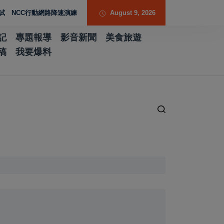
CC行動網路降速演練驗證國家通訊防護能力
August 9, 2026
台南水土保持服務團提升專業能力
記
專題報導
影音新聞
美食旅遊
稿
我要爆料