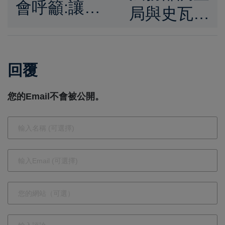
會呼籲:讓善
局與史瓦帝
循環、讓愛
尼王國金融
延續
情報中心簽
回覆
署金融情資
交換合作協
您的Email不會被公開。
定 深化臺
史友邦合
作、強化跨
境防制洗錢
與打擊資恐
能量