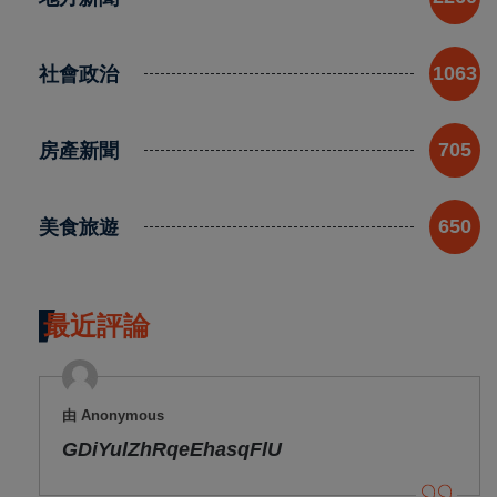
社會政治
1063
房產新聞
705
美食旅遊
650
最近評論
由 Anonymous
GDiYulZhRqeEhasqFlU