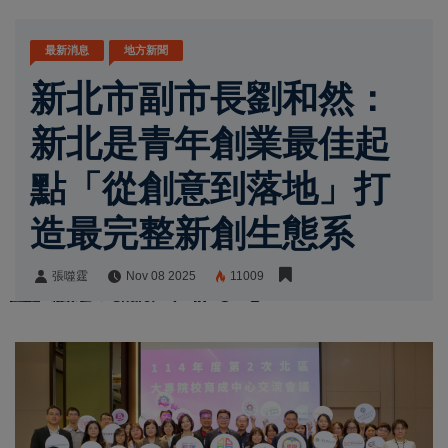
最新消息
地方新聞
新北市副市長劉和然：
新北是青年創業最佳起
點「從創意到落地」打
造最完整新創生態系
張噬霆
Nov 08 2025
11009
張噬霆
Share: