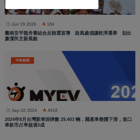
訂閱
Jun 19 2026
184
臺南安平龍舟賽結合反賄選宣導 政風處倡議乾淨選舉 划出
廉潔民主新風貌
汽車新聞
Sep 02 2024
4918
2024年8月台灣新車掛牌數 29,403 輛，國產車整體下滑，進口
車款市占率超過5成