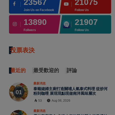
23567
21075
Join Us on Facebook
Follow Us
13890
21907
Follwers
Follow Us
投票表決
最近的
最受歡迎的
評論
最新消息
泰籍媳婦主廚打造關埔人氣泰式料理 從炒河
粉到咖哩 展現現點現做南洋風味層次
53
Aug 06, 2026
最新消息