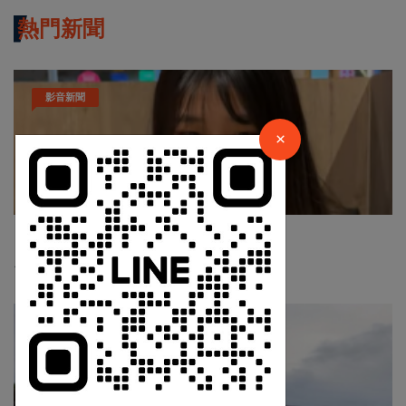
熱門新聞
×
影音新聞
請加入LINE好友連結
×
中 華 超 傳 媒
Nov 19 2025
1037
Https://reurl.cc/adqW77
台中個人燒肉！自己做烤串丼！好吃又好玩！
最新消息