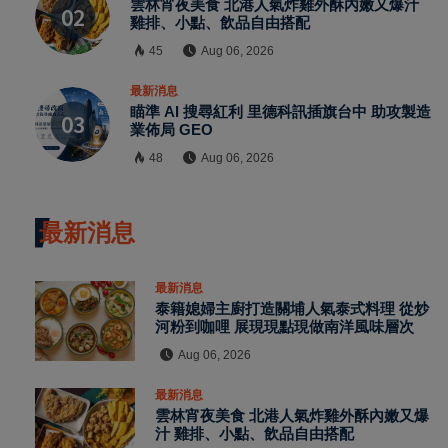
雲林宵夜美食 北港人氣炸雞外酥內嫩又爆汁
雞排、小點、飲品自由搭配
45
Aug 06, 2026
最新消息
瞄準 AI 搜尋紅利 里德科訊插旗台中 助攻製造
業佈局 GEO
48
Aug 06, 2026
最新消息
最新消息
泰籍媳婦主廚打造關埔人氣泰式料理 從炒
河粉到咖哩 展現現點現做南洋風味層次
Aug 06, 2026
最新消息
雲林宵夜美食 北港人氣炸雞外酥內嫩又爆
汁 雞排、小點、飲品自由搭配