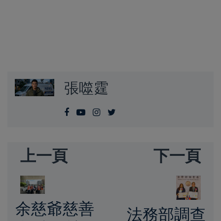
張噬霆
上一頁
下一頁
余慈爺慈善
法務部調查