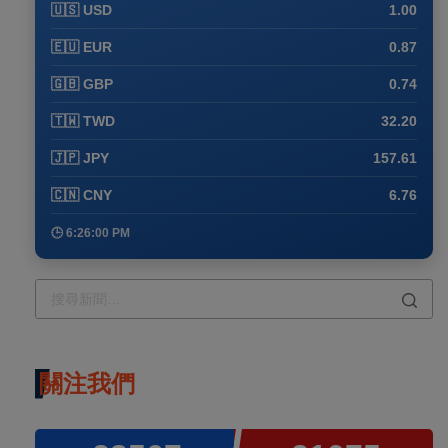
🇺🇸 USD
1.00
🇪🇺 EUR
0.87
🇬🇧 GBP
0.74
🇹🇼 TWD
32.20
🇯🇵 JPY
157.61
🇨🇳 CNY
6.76
🕒 6:26:00 PM
關注我們