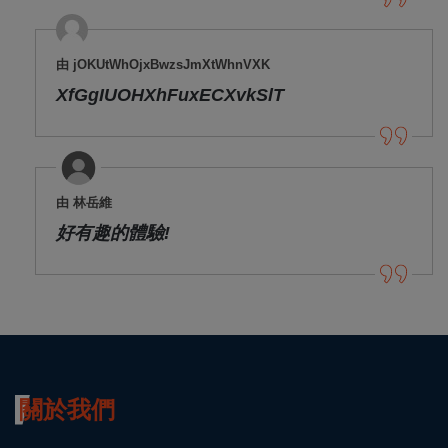
由 jOKUtWhOjxBwzsJmXtWhnVXK
XfGgIUOHXhFuxECXvkSlT
由 林岳維
好有趣的體驗!
關於我們