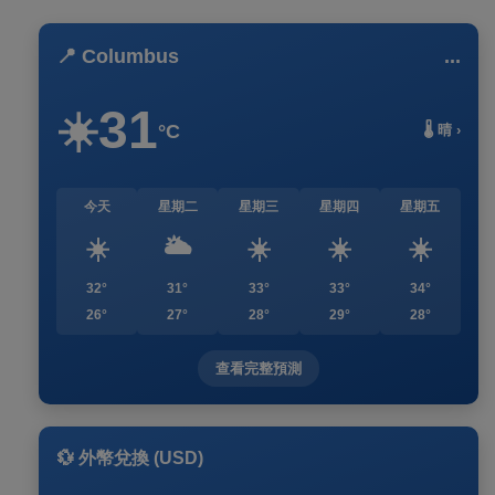
📍 Columbus
...
31
☀️
°C
🌡️ 晴 ›
今天
星期二
星期三
星期四
星期五
☀️
🌥️
☀️
☀️
☀️
32°
31°
33°
33°
34°
26°
27°
28°
29°
28°
查看完整預測
💱 外幣兌換 (USD)