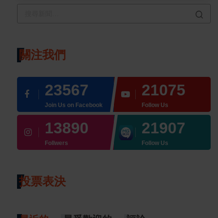
關注我們
23567
21075
Join Us on Facebook
Follow Us
13890
21907
Follwers
Follow Us
投票表決