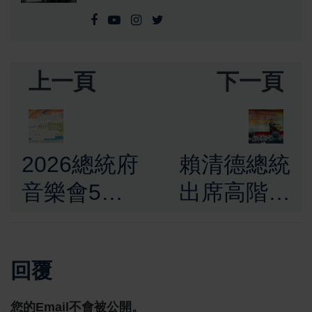
上一頁
下一頁
2026總統府
賴清德總統
音樂會5月
出席高階文
23日屏東登
官開訓典
場 「民主
禮 強調AI
回覆
台灣 南風暖
治理與淨零
歌」於屏東
轉型、提升
您的Email不會被公開。