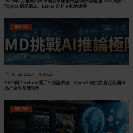
2026年7月臺灣汽車市場交車數量出爐:總掛牌量達 3.86 萬台，
Toyota 穩坐霸主、Lexus 與 Kia 強勢爆發
最新消息
Jul 29 2026
1812
AMD與Cerebras攜手AI推論突破 OpenAI研究員肯定美國AI
晶片合作加速競爭
最新消息