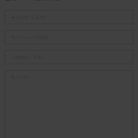
縣立體育館
國家整體韌
舉行並透過
性
總統府網站
全程直播精
彩演出