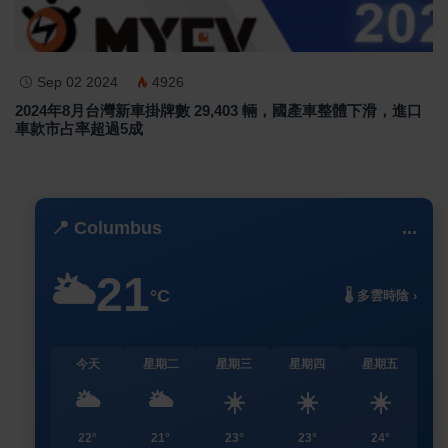
Sep 02 2024
4926
2024年8月台灣新車掛牌數 29,403 輛，國產車整體下滑，進口
車款市占率超過5成
📍 Columbus
...
21
🌥️
°C
🌡️ 多雲時陰 ›
今天
星期二
星期三
星期四
星期五
🌥️
🌥️
☀️
☀️
☀️
22°
21°
23°
23°
24°