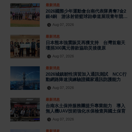
最新消息
2026國際少年運動會台南代表隊勇奪7金2
銀4銅 游泳射箭籃球跆拳道展現青年競技
實力
Aug 07, 2026
最新消息
日本熊本強震賑災再獲支持 台灣首廟天
壇捐300萬元善款協助災後復原
Aug 07, 2026
最新消息
2026城鎮韌性演習加入通訊測試 NCC行
動網路降速演練驗證國家通訊防護能力
Aug 07, 2026
最新消息
台南水土保持服務團提升專業能力 導入
無人機UAV技術強化水保檢查與國土保育
Aug 07, 2026
最新消息