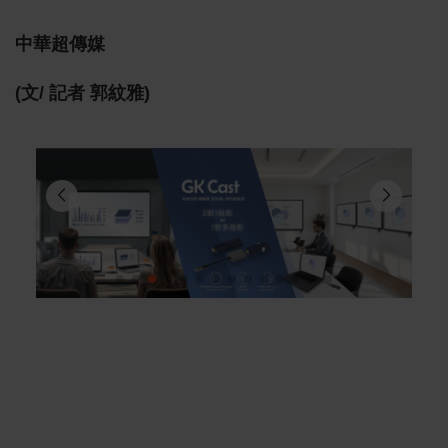
中華超傳媒
(文/ 記者 郭紋雅)