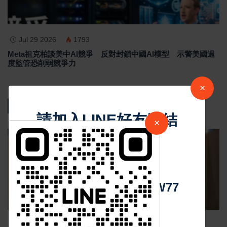
Jul 29 2026
1793
Meta祖克柏談美中AI競爭 反對封鎖中國AI模型 示警美國過
度監管恐削弱競爭力
×
熱門新聞
請加入LINE好友連結
×
影音新聞
中 華 超 傳 媒
Https://reurl.cc/adqW77
Nov 19 2025
1048