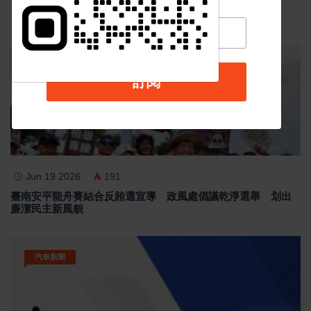
台中個人燒肉！自己做烤串丼！好吃又好玩！
最新消息
訂閱
Jun 19 2026
191
臺南安平龍舟賽結合反賄選宣導 政風處倡議乾淨選舉 划出
廉潔民主新風貌
汽車新聞