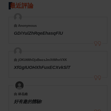
最近評論
由 Anonymous
GDiYulZhRqeEhasqFlU
由 jOKUtWhOjxBwzsJmXtWhnVXK
XfGgIUOHXhFuxECXvkSlT
由 林岳維
好有趣的體驗!