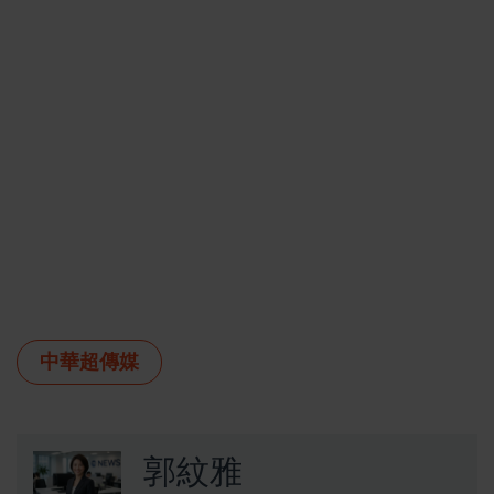
中華超傳媒
郭紋雅