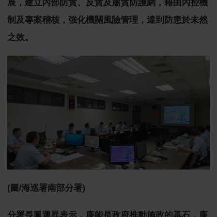
展，建立內部防貪、反貪及肅貪防護網，藉由內控機
制及專案稽核，強化機關風險管理，達到防患於未然
之效。
(圖/海巡署南部分署)
分署長鳳運昇表示，廉能是政府推動施政的基石，廉