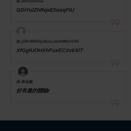
由 Anonymous
GDiYulZhRqeEhasqFlU
由 jOKUtWhOjxBwzsJmXtWhnVXK
XfGgIUOHXhFuxECXvkSlT
由 林岳維
好有趣的體驗!