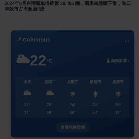
2024年8月台灣新車掛牌數 29,403 輛，國產車整體下滑，進口
車款市占率超過5成
📍 Columbus
...
22
🌥️
°C
🌡️ 局部多雲 ›
今天
星期二
星期三
星期四
星期五
🌥️
🌥️
☀️
☀️
☀️
23°
22°
24°
24°
25°
17°
18°
19°
20°
19°
查看完整預測