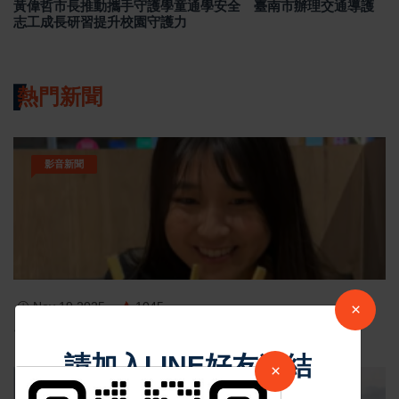
黃偉哲市長推動攜手守護學童通學安全 臺南市辦理交通導護
志工成長研習提升校園守護力
熱門新聞
影音新聞
Nov 19 2025
1045
×
台中個人燒肉！自己做烤串丼！好吃又好玩！
請加入LINE好友連結
×
最新消息