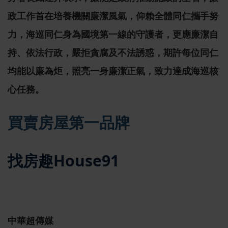
政工作首在培養機關廉潔風氣，仰賴全體同仁攜手努
力，海巡同仁身為國境第一線的守護者，更應廉潔自
持、依法行政，嚴拒貪腐及不法誘惑，期許每位同仁
均能以廉為炬，照亮一身廉潔正氣，致力達成海巡核
心任務。
買賣房屋第一品牌
找房趣House91
中華超傳媒