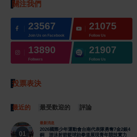
關注我們
23567
21075
Join Us on Facebook
Follow Us
13890
21907
Follwers
Follow Us
投票表決
最近的
最受歡迎的
評論
最新消息
2026國際少年運動會台南代表隊勇奪7金2銀4
銅 游泳射箭籃球跆拳道展現青年競技實力