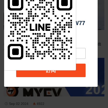
中 華 超 傳 媒
Https://reurl.cc/adqW77
Jun 19 2026
190
臺南安平龍舟賽結合反賄選宣導 政風處倡議乾淨選舉 划出
廉潔民主新風貌
汽車新聞
訂閱
Sep 02 2024
4922