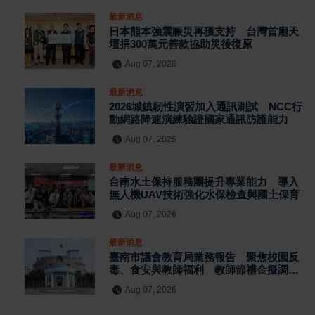
最新消息
日本熊本強震賑災再獲支持 台灣首廟天
壇捐300萬元善款協助災後復原
Aug 07, 2026
最新消息
2026城鎮韌性演習加入通訊測試 NCC行
動網路降速演練驗證國家通訊防護能力
Aug 07, 2026
最新消息
台南水土保持服務團提升專業能力 導入
無人機UAV技術強化水保檢查與國土保育
Aug 07, 2026
最新消息
臺南市議會教育局業務報告 聚焦校園反
毒、食安與教師福利 教師節禮金擬調升
至千元
Aug 07, 2026