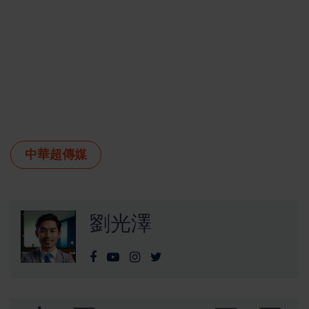
中華超傳媒
劉光澤