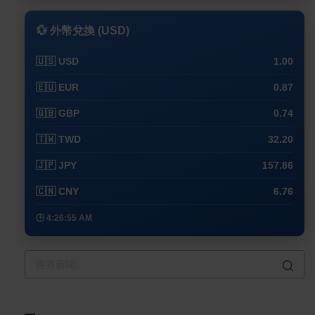
💱 外幣兌換 (USD)
🇺🇸 USD
1.00
🇪🇺 EUR
0.87
🇬🇧 GBP
0.74
🇹🇼 TWD
32.20
🇯🇵 JPY
157.86
🇨🇳 CNY
6.76
🕒 4:26:55 AM