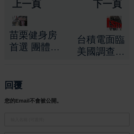
上一頁
下一頁
苗栗健身房
台積電面臨
首選 團體課
美國調查：
程＋個人指
疑因華為AI
導 輕鬆享受
晶片案遭重
運動樂趣
回覆
罰，臺美關
係再受考驗
您的Email不會被公開。