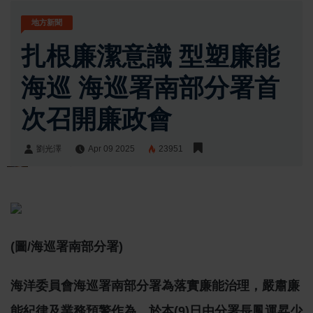
地方新聞
扎根廉潔意識 型塑廉能
海巡 海巡署南部分署首
次召開廉政會
劉光澤
Apr 09 2025
23951
劉光澤
Share:
(圖/海巡署南部分署)
海洋委員會海巡署南部分署為落實廉能治理，嚴肅廉
能紀律及業務預警作為，於本
(9)
日由分署長鳳運昇少