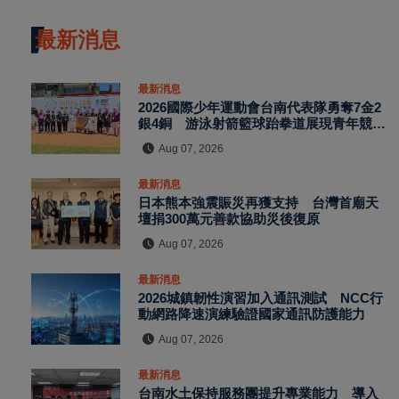
最新消息
最新消息
2026國際少年運動會台南代表隊勇奪7金2
銀4銅 游泳射箭籃球跆拳道展現青年競技
實力
Aug 07, 2026
最新消息
日本熊本強震賑災再獲支持 台灣首廟天
壇捐300萬元善款協助災後復原
Aug 07, 2026
最新消息
2026城鎮韌性演習加入通訊測試 NCC行
動網路降速演練驗證國家通訊防護能力
Aug 07, 2026
最新消息
台南水土保持服務團提升專業能力 導入