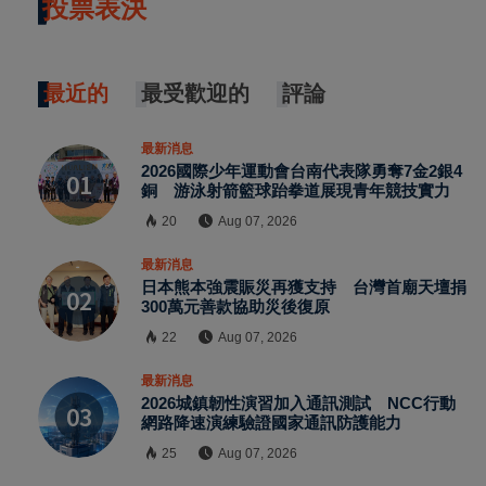
投票表決
最近的
最受歡迎的
評論
最新消息
2026國際少年運動會台南代表隊勇奪7金2銀4
銅 游泳射箭籃球跆拳道展現青年競技實力
20
Aug 07, 2026
最新消息
日本熊本強震賑災再獲支持 台灣首廟天壇捐
300萬元善款協助災後復原
22
Aug 07, 2026
最新消息
2026城鎮韌性演習加入通訊測試 NCC行動
網路降速演練驗證國家通訊防護能力
25
Aug 07, 2026