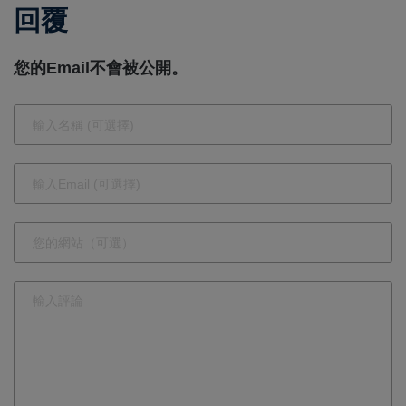
回覆
說明檢疫規
驅純電神
範、不限地
車！
您的Email不會被公開。
區