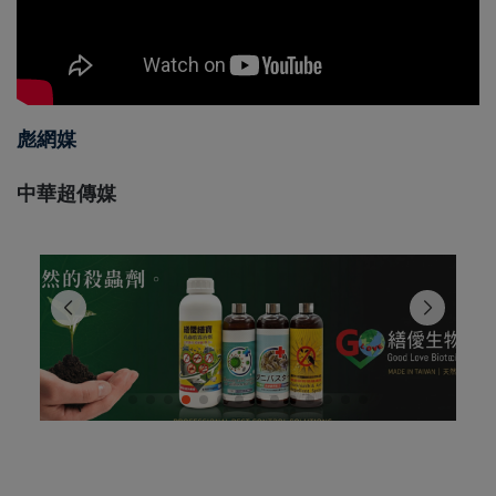
彪網媒
中華超傳媒