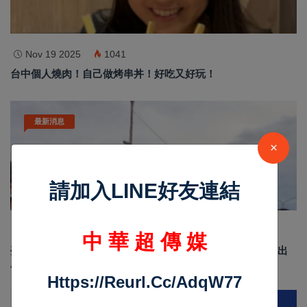
Nov 19 2025
1041
台中個人燒肉！自己做烤串丼！好吃又好玩！
最新消息
×
請加入LINE好友連結
Jun 19 2026
187
中 華 超 傳 媒
臺南安平龍舟賽結合反賄選宣導 政風處倡議乾淨選舉 划出
廉潔民主新風貌
Https://reurl.cc/adqW77