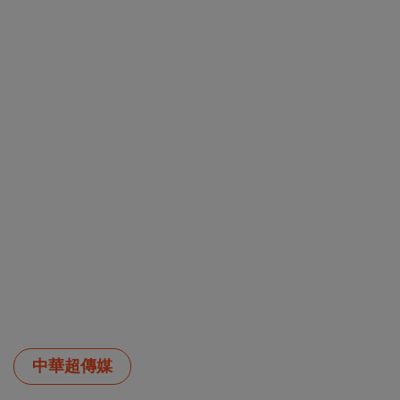
中華超傳媒