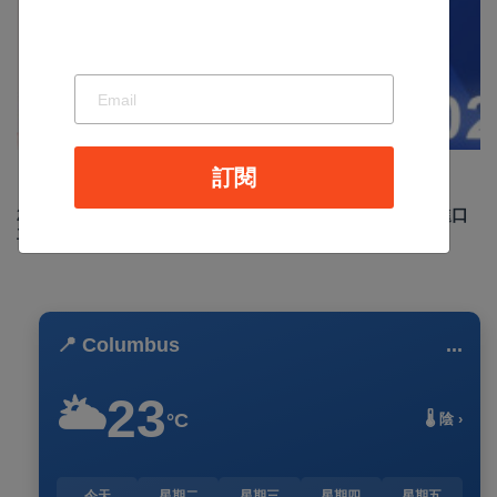
汽車新聞
訂閱
Sep 02 2024
4921
2024年8月台灣新車掛牌數 29,403 輛，國產車整體下滑，進口
車款市占率超過5成
📍 Columbus
...
23
🌥️
°C
🌡️ 陰 ›
今天
星期二
星期三
星期四
星期五