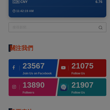
🇨🇳 CNY
6.76
🕒 11:42:19 AM
關注我們
23567
21075
Join Us on Facebook
Follow Us
13890
21907
Follwers
Follow Us