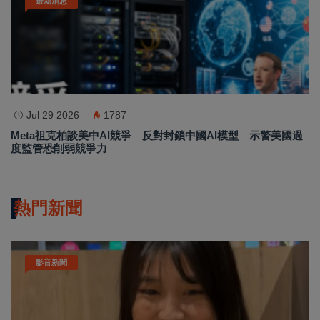
最新消息
Jul 29 2026
1787
Meta祖克柏談美中AI競爭 反對封鎖中國AI模型 示警美國過
度監管恐削弱競爭力
熱門新聞
影音新聞