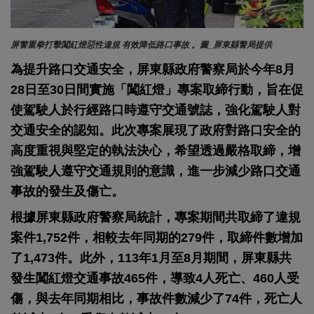
屏警重拳打擊闖紅燈惡性違規 有效降低路口事故 。圖_屏東縣警局提供
為提升路口交通安全，屏東縣政府警察局於今年8月
28日至30日間實施「闖紅燈」專案取締行動，旨在促
使駕駛人於行經路口時遵守交通號誌，強化駕駛人對
交通安全的認知。此次專案展現了政府對路口安全的
高度重視與堅定的執法決心，希望透過嚴格取締，增
強駕駛人遵守交通規則的意識，進一步減少路口交通
事故的發生及傷亡。
根據屏東縣政府警察局統計，專案期間共取締了違規
案件1,752件，相較去年同期的279件，取締件數增加
了1,473件。此外，113年1月至8月期間，屏東縣共
發生闖紅燈交通事故465件，導致4人死亡、460人受
傷，與去年同期相比，事故件數減少了74件，死亡人