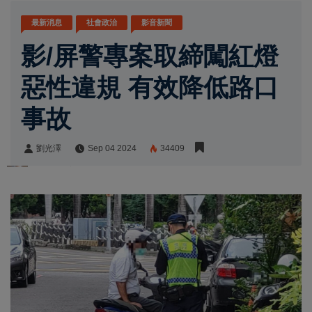
最新消息
社會政治
影音新聞
影/屏警專案取締闖紅燈
惡性違規 有效降低路口
事故
劉光澤
Sep 04 2024
34409
劉光澤
Share: