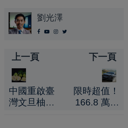
劉光澤
上一頁
下一頁
中國重啟臺
限時超值！
灣文旦柚輸
166.8 萬開
銷 農業部防
回 Subaru
檢署籲中方
Solterra 四