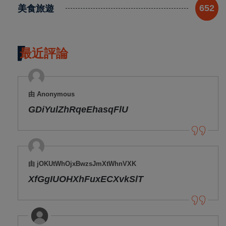
美食旅遊
652
最近評論
由 Anonymous
GDiYulZhRqeEhasqFlU
由 jOKUtWhOjxBwzsJmXtWhnVXK
XfGgIUOHXhFuxECXvkSlT