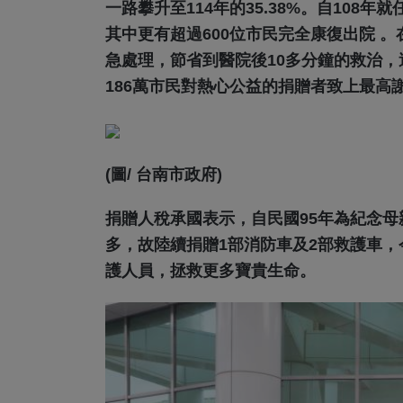
一路攀升至114年的35.38%。自108年
其中更有超過600位市民完全康復出院 
急處理，節省到醫院後10多分鐘的救治
186萬市民對熱心公益的捐贈者致上最高
(圖/ 台南市政府)
捐贈人稅承國表示，自民國95年為紀念
多，故陸續捐贈1部消防車及2部救護車，
護人員，拯救更多寶貴生命。