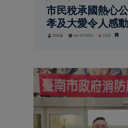
市民稅承國熱心公
孝及大愛令人感
曾知遠
Apr 04 2026
2316
曾知遠
Share: