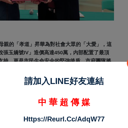
對母親的「孝道」昇華為對社會大眾的「大愛」，這
張玉嬌號IV」造價高達450萬，內部配置了最頂
支持，更是市民生命安全的堅強後盾。市府團隊將
務，讓這座城市更溫馨、更安全，也期盼此善舉能
請加入LINE好友連結
中 華 超 傳 媒
Https://reurl.cc/adqW77