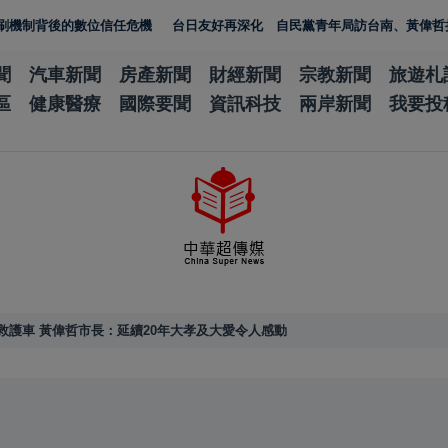
的數位信任危機
台日友好再深化 自民黨青年局訪台南、黃偉哲捐10萬元援助
聞
汽車新聞
房產新聞
財經新聞
宗教新聞
旅遊札
區
健康醫療
國際要聞
資訊科技
兩岸新聞
我要投
救護車 黃偉哲市長：延續20年大孝及大愛令人感動