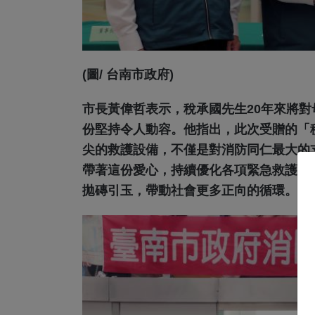
(圖/ 台南市政府)
市長黃偉哲表示，稅承國先生20年來將
份堅持令人動容。他指出，此次受贈的「稅
尖的救護設備，不僅是對消防同仁最大的
帶著這份愛心，持續優化各項緊急救護服
拋磚引玉，帶動社會更多正向的循環。