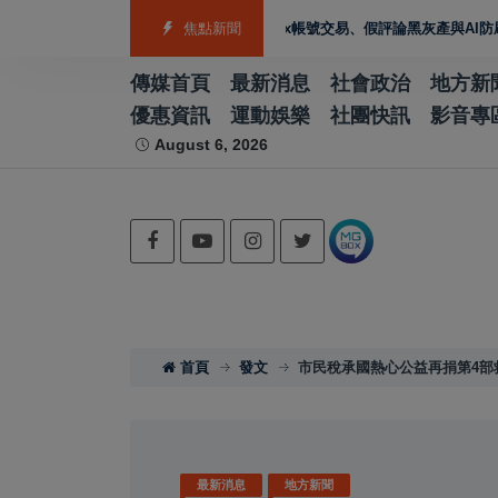
解析Android App評價、MagicBox帳號交易、假評論黑灰產與AI防刷機制背後
焦點新聞
傳媒首頁
最新消息
社會政治
地方新
優惠資訊
運動娛樂
社團快訊
影音專
August 6, 2026
首頁
發文
市民稅承國熱心公益再捐第4部
最新消息
地方新聞