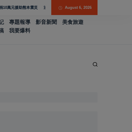
熊本震災
涉假借採購BNT疫苗詐騙慈濟逾10億元 調查局查扣158公斤黃金
August 6, 2026
記
專題報導
影音新聞
美食旅遊
稿
我要爆料