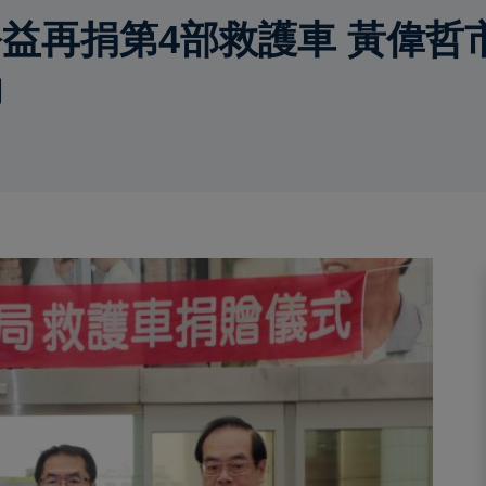
益再捐第4部救護車 黃偉哲
動