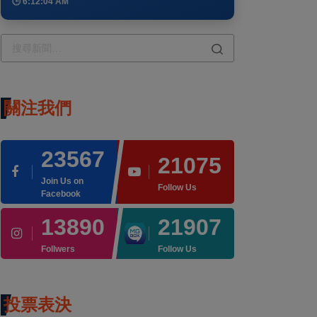
🕒 6:12:04 AM
關注我們
23567
21075
Join Us on
Follow Us
Facebook
13890
21907
Follwers
Follow Us
投票表決