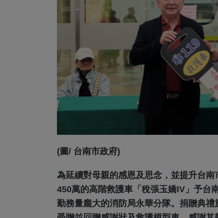
(圖/ 台南市政府)
為延續對母親的感恩及思念，並提升台南
450萬的高階救護車「稅張玉嬌IV」予
勤務量龐大的消防局永華分隊。捐贈典禮於
受贈並回贈感謝狀及救護模型車，感謝其