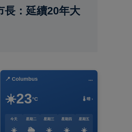
市長：延續20年大
📍 Columbus
...
23
☀️
°C
🌡️ 晴 ›
今天
星期二
星期三
星期四
星期五
☀️
🌥️
☀️
☀️
☀️