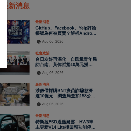
最新消息
最新消息
GitHub、Facebook、Yelp評論
帳號為何被買賣？解析Android
App評價、MagicBox帳號交
Aug 06, 2026
易、假評論黑灰產與AI防刷機制
背後的數位信任危機
社會政治
台日友好再深化 自民黨青年局
訪台南、黃偉哲捐10萬元援助
熊本震災
Aug 06, 2026
最新消息
涉假借採購BNT疫苗詐騙慈濟
逾10億元 調查局查扣158公斤
黃金、豪宅豪車
Aug 06, 2026
最新消息
特斯拉FSD過熱疑雲 HW3車
主更新V14 Lite後回報功能停