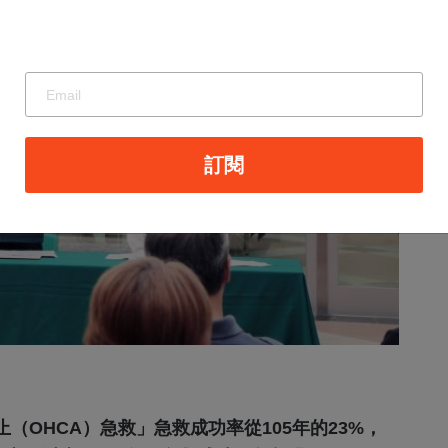
訂閱
（OHCA）急救」急救成功率從105年的23%，