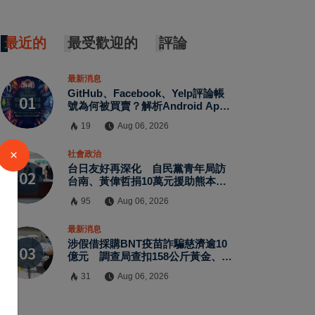
最近的
最受歡迎的
評論
最新消息
GitHub、Facebook、Yelp評論帳
號為何被買賣？解析Android App
評價、MagicBox帳號交易、假評論
19
Aug 06, 2026
黑灰產與AI防刷機制背後的數位信
任危機
×
社會政治
台日友好再深化 自民黨青年局訪
台南、黃偉哲捐10萬元援助熊本震
災
95
Aug 06, 2026
最新消息
涉假借採購BNT疫苗詐騙慈濟逾10
億元 調查局查扣158公斤黃金、豪
宅豪車
31
Aug 06, 2026