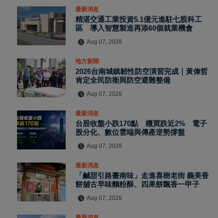
最新消息
精湛交通工業投資5.1億元進駐七股科工
區 導入智慧製造再添60個就業機會
Aug 07, 2026
地方新聞
2026台南城鎮韌性防空演習完成｜黃偉哲
肯定全民防衛與防空避難整備
Aug 07, 2026
最新消息
台股收盤小跌170點 櫃買跌近2% 電子
股分化、數位雲端與傳產逆勢撐盤
Aug 07, 2026
最新消息
「鹹甜引路臺南味」走進喜樹老街 義美香
餅舖古早味麵粉酥、四果餅飄香一甲子
Aug 07, 2026
最新消息