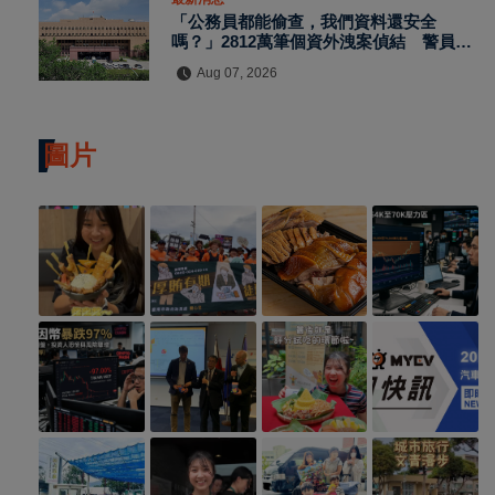
「公務員都能偷查，我們資料還安全
嗎？」2812萬筆個資外洩案偵結 警員查
個資、暗網交易與公務資訊漏洞曝光
Aug 07, 2026
圖片