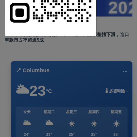
Sep 02 2024
4920
2024年8月台灣新車掛牌數 29,403 輛，國產車整體下滑，進口
訂閱
車款市占率超過5成
📍 Columbus
...
23
🌥️
°C
🌡️ 多雲時陰 ›
今天
星期二
星期三
星期四
星期五
🌥️
🌥️
☀️
☀️
☀️
24°
23°
25°
25°
26°