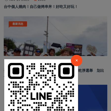
台中個人燒肉！自己做烤串丼！好吃又好玩！
最新消息
×
請加入LINE好友連結
×
Jun 19 2026
185
臺南安平龍舟賽結合反賄選宣導 政風處倡議乾淨選舉 划出
廉潔民主新風貌
中 華 超 傳 媒
Https://reurl.cc/adqW77
汽車新聞