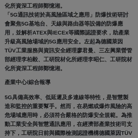
「5G通訊技術於高風險區域之應用」防爆技術研討
會聚焦5G基地台、天線與路由器等設備的防爆應
用，並解析ATEX與IECEx等國際認證要求，助產業
升級高風險場域的5G應用安全。左起為德國萊因
TÜV工業服務與資訊安全經理廖君曼、三左興業營管
部經理李柏毅、工研院材化所經理李昭仁、工研院材
化所資深工程師鄭憶湘。
產業中心/綜合報導
5G具備高效率、低延遲及多連線等特性，是智慧製
造和監控的重要幫手。然而，在易燃或爆炸風險的高
危場域應用時，必須符合嚴格的防爆安全規範。為推
動工業安全與智慧通訊應用，在經濟部產業技術司支
持下，工研院日前與國際檢測認證機構德國萊因TÜV