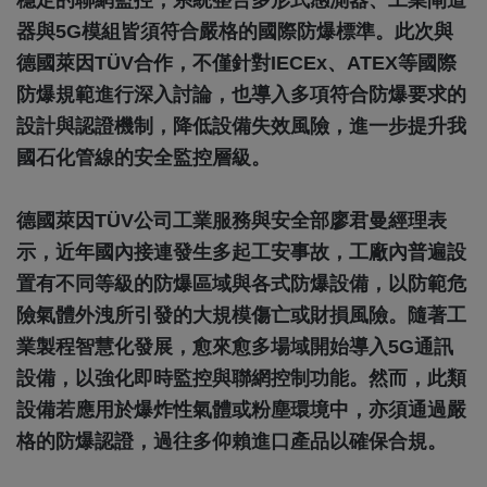
穩定的聯網監控，系統整合多形式感測器、工業閘道
器與5G模組皆須符合嚴格的國際防爆標準。此次與
德國萊因TÜV合作，不僅針對IECEx、ATEX等國際
防爆規範進行深入討論，也導入多項符合防爆要求的
設計與認證機制，降低設備失效風險，進一步提升我
國石化管線的安全監控層級。
德國萊因TÜV公司工業服務與安全部廖君曼經理表
示，近年國內接連發生多起工安事故，工廠內普遍設
置有不同等級的防爆區域與各式防爆設備，以防範危
險氣體外洩所引發的大規模傷亡或財損風險。隨著工
業製程智慧化發展，愈來愈多場域開始導入5G通訊
設備，以強化即時監控與聯網控制功能。然而，此類
設備若應用於爆炸性氣體或粉塵環境中，亦須通過嚴
格的防爆認證，過往多仰賴進口產品以確保合規。