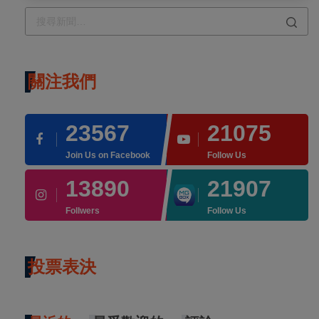
關注我們
23567
21075
Join Us on Facebook
Follow Us
13890
21907
Follwers
Follow Us
投票表決