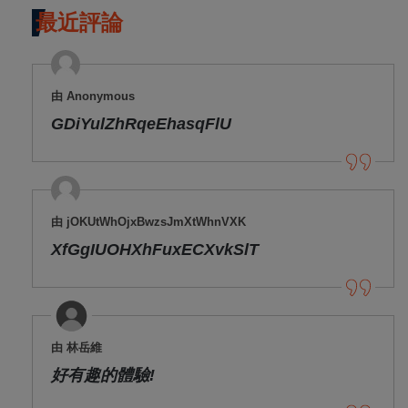
最近評論
由 Anonymous
GDiYulZhRqeEhasqFlU
由 jOKUtWhOjxBwzsJmXtWhnVXK
XfGgIUOHXhFuxECXvkSlT
由 林岳維
好有趣的體驗!