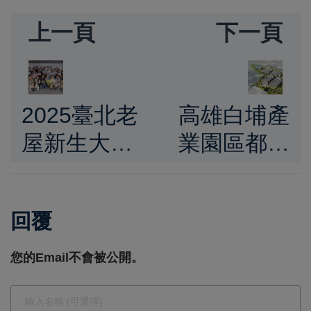
上一頁
下一頁
2025臺北老
高雄白埔產
屋新生大獎
業園區都計
揭曉 25屆
變更獲內政
典禮展現城
部審議通
回覆
市文化、歷
過 助力打
史與空間再
造大南方新
您的Email不會被公開。
生多元樣貌
矽谷半導體
供應鏈