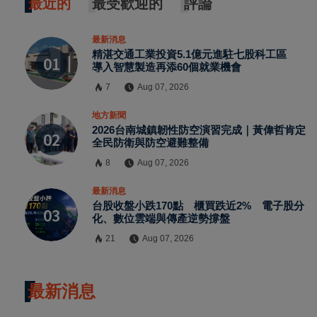
最近的
最受歡迎的
評論
最新消息
精湛交通工業投資5.1億元進駐七股科工區
導入智慧製造再添60個就業機會
7
Aug 07, 2026
地方新聞
2026台南城鎮韌性防空演習完成｜黃偉哲肯定
全民防衛與防空避難整備
8
Aug 07, 2026
最新消息
台股收盤小跌170點 櫃買跌近2% 電子股分
化、數位雲端與傳產逆勢撐盤
21
Aug 07, 2026
最新消息