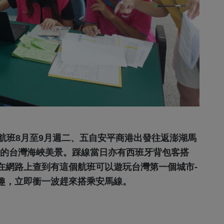
班8月至9月週二、五自安平商港出發往返澎湖馬
闊的台灣海峽美景。踩線當日亦有西班牙背包客搭
在網路上查到有這個航班可以遊玩台灣第一個城市-
趣，立即衝一波趕來搭乘安馬線。