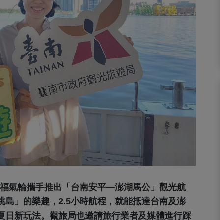
福氣輪攜手推出「台南安平—澎湖馬公」觀光航
島」的樂趣，2.5小時航程，就能抵達台南及澎
夏日新玩法。觀旅局也邀請旅行業者及媒體進行踩