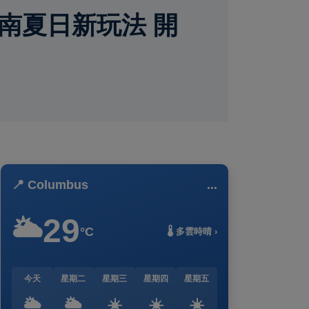
南夏日新玩法 開
📍 Columbus
...
29
🌥️
°C
🌡️ 多雲時晴 ›
今天
星期二
星期三
星期四
星期五
🌥️
🌥️
☀️
☀️
☀️