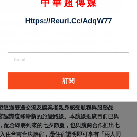
台南特色跳島旅遊路線之一。感謝交通部航港局、
旅遊航線，讓旅客有多元的觀光旅程選擇：台南市
從將軍漁港出發前往澎湖南方四島的航線，皆為台
更多年輕族群與國際旅客，體驗截然不同的台南藍
請加入LINE好友連結
擴大推廣跳島旅遊與安平馬公觀光交通船航班遊程
業同業公會及詠傑海運合作，邀請旅行同業進行踩
中 華 超 傳 媒
望透過雙邊交流及讓業者親身感受航程與服務品
客認識這條嶄新的旅遊路線。本航線推廣目前已與
售，配合即將到來的七夕節慶，也與航商合作推出七
Https://reurl.cc/adqW77
期間入住台南合法旅宿，憑住宿證明即可享有「兩人同