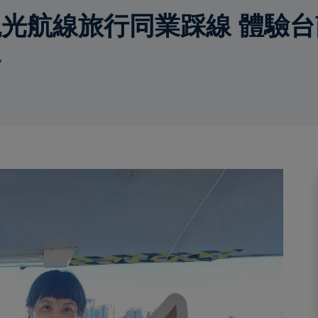
光航線旅行同業踩線 體驗台
界