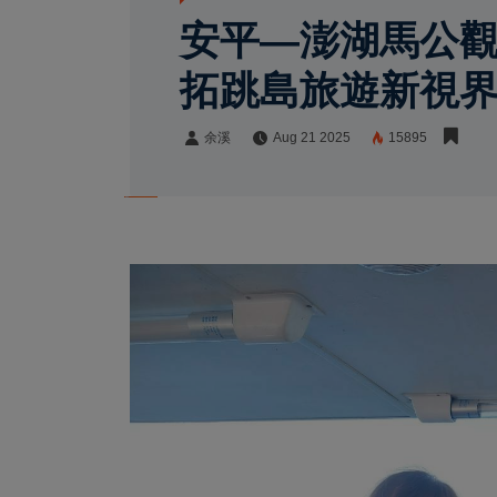
安平—澎湖馬公觀
拓跳島旅遊新視
余溪
Aug 21 2025
15895
余溪
Share: