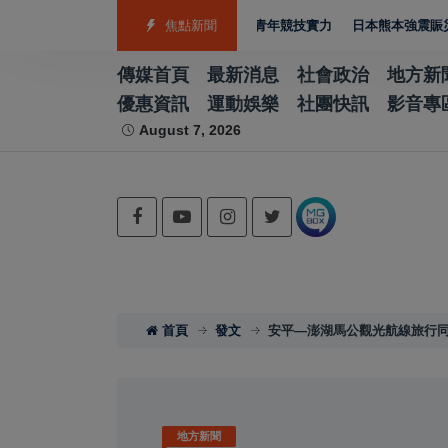
銀4銅 游泳射箭籃球跆拳道展現青年競技實力
焦點新聞
日本熊本強震賑災再獲支持 台
傳媒首頁
最新消息
社會政治
地方新
優惠資訊
運動娛樂
社團快訊
影音專
August 7, 2026
首頁
發文
安平—澎湖馬公觀光航線旅行同
地方新聞