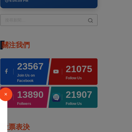
🕒 6:04:09 PM
關注我們
23567
21075
Join Us on
Follow Us
Facebook
13890
21907
Follwers
Follow Us
投票表決