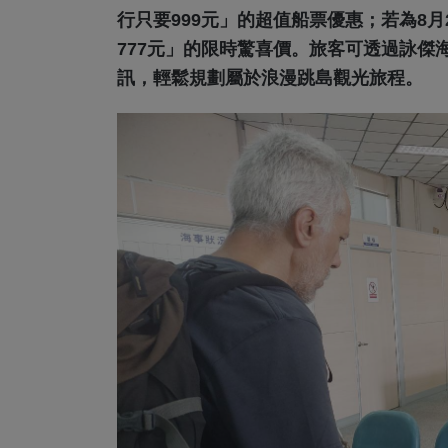
行只要999元」的超值船票優惠；若為8
777元」的限時驚喜價。旅客可透過詠傑
訊，輕鬆規劃屬於浪漫跳島觀光旅程。