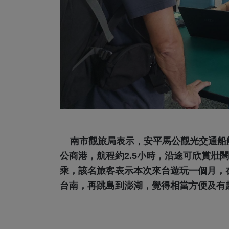
南市觀旅局表示，安平馬公觀光交通船航
公商港，航程約2.5小時，沿途可欣賞壯
乘，該名旅客表示本次來台遊玩一個月，
台南，再跳島到澎湖，覺得相當方便及有