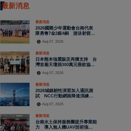
最新消息
最新消息
2026國際少年運動會台南代表
隊勇奪7金2銀4銅 游泳射箭籃
球跆拳道展現青年競技實力
Aug 07, 2026
最新消息
日本熊本強震賑災再獲支持 台
灣首廟天壇捐300萬元善款協助
災後復原
Aug 07, 2026
最新消息
2026城鎮韌性演習加入通訊測
試 NCC行動網路降速演練驗
證國家通訊防護能力
Aug 07, 2026
最新消息
台南水土保持服務團提升專業能
力 導入無人機UAV技術強化