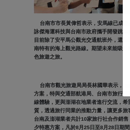
台南市市長黃偉哲表示，安馬線已成為
詠傑海運科技與台南市政府攜手開發跳島
目前除了安平馬公觀光交通航班外，還有
南特有的海上觀光路線。期望未來能吸引
色旅遊之旅。
台南市觀光旅遊局局長林國華表示，為
方案，特與交通部航港局、台南市旅行商
線體驗，更與澎湖在地業者進行交流，希
質，透過旅行同業的推動力量，讓更多旅
台南及澎湖業者共計10家旅行社合作銷
夕特惠方案，凡於8月25日至8月28日