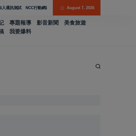
 NCC行動網路降速演練驗證國家通訊防護能力
August 7, 2026
台南水土保持服務團提升專業
記
專題報導
影音新聞
美食旅遊
稿
我要爆料