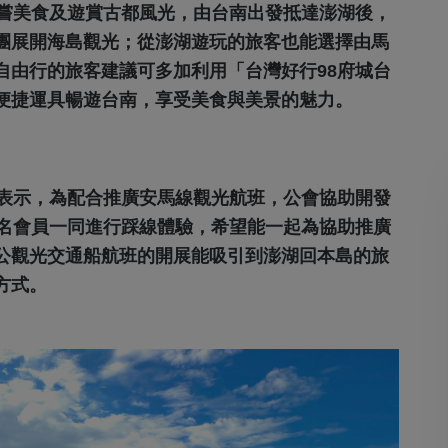
嘗美食及遊賞古都風光，由台南出發抵達澎湖後，
團展開海島觀光；從澎湖遊玩的旅客也能選擇由馬
自由行的旅客建議可多加利用「台灣好行98府城台
便捷運具暢遊台南，享受美食與美景的魅力。
表示，為配合推廣安馬線觀光航班，公會協助開發
0名會員一同進行踩線體驗，希望能一起為協助推廣
公觀光交通船航班的開展能吸引到澎湖回本島的旅
方式。