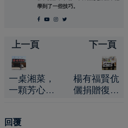
學到了一些技巧。
上一頁
下一頁
一桌湘菜，
楊有福賢伉
一顆芳心：
儷捐贈復康
從湖南到嘉
巴士 陳光復
義的味道傳
感謝善舉助
回覆
承就在「芳
力身障朋友