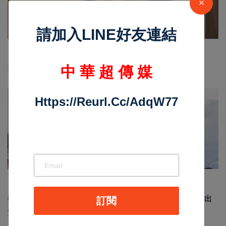
×
請加入LINE好友連結
Nov 19 2025
1044
中 華 超 傳 媒
台中個人燒肉！自己做烤串丼！好吃又好玩！
Https://reurl.cc/adqW77
最新消息
Jun 19 2026
190
臺南安平龍舟賽結合反賄選宣導 政風處倡議乾淨選舉 划出
訂閱
廉潔民主新風貌