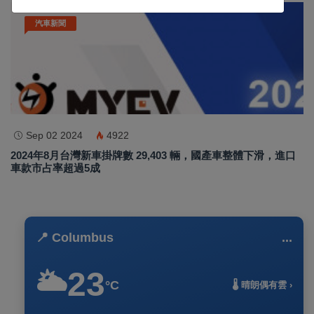
汽車新聞
Sep 02 2024
4922
2024年8月台灣新車掛牌數 29,403 輛，國產車整體下滑，進口
車款市占率超過5成
📍 Columbus
...
23
🌥️
°C
🌡️ 晴朗偶有雲 ›