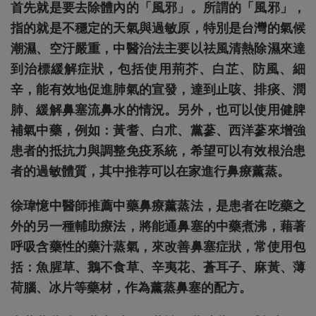
首先就是要去除體內的「風邪」。所謂的「風邪」，
指的就是不穩定的天氣與過敏原，特別是台灣的氣候
潮濕、空汙嚴重，中醫治法主要以祛風清熱除濕來達
到治標緩解症狀，包括使用荊芥、白芷、防風、細
辛，能有效地促進肺氣的宣發，達到止咳、排痰、潤
肺、緩解鼻塞流鼻水的情況。另外，也可以使用健脾
補氣中藥，例如：黃耆、白朮、黨蔘、西洋蔘來增強
患者的抵抗力與調整免疫系統，希望可以有效根治患
者的過敏體質，其中推荐可以在家進行鼻療薰蒸。
徐瑋憶中醫師推薦中藥鼻療薰蒸法，是患者在吃藥之
外的另一種輔助療法，將能通鼻塞的中藥煮沸，藉著
呼吸含藥性的藥汁蒸氣，來改善鼻塞症狀，常使用包
括：魚腥草、鵝不食草、辛夷花、蒼耳子、麻黃、薄
荷腦、冰片等藥材，作為薰蒸鼻塞的配方。