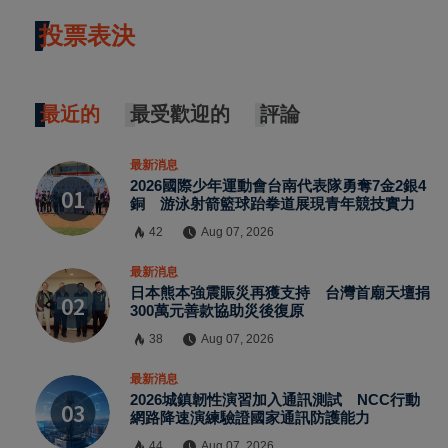
投票表決
最近的
最受歡迎的
評論
最新消息
2026國際少年運動會台南代表隊勇奪7金2銀4
銅 游泳射箭籃球跆拳道展現青年競技實力
42
Aug 07, 2026
最新消息
日本熊本強震賑災再獲支持 台灣首廟天壇捐
300萬元善款協助災後復原
38
Aug 07, 2026
最新消息
2026城鎮韌性演習加入通訊測試 NCC行動
網路降速演練驗證國家通訊防護能力
44
Aug 07, 2026