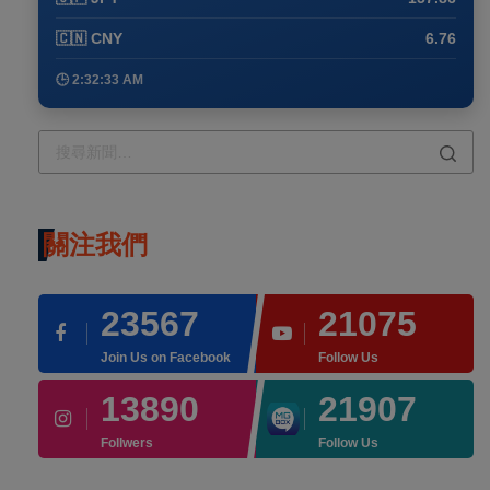
🇨🇳 CNY
6.76
🕒 2:32:33 AM
關注我們
23567
21075
Join Us on Facebook
Follow Us
13890
21907
Follwers
Follow Us