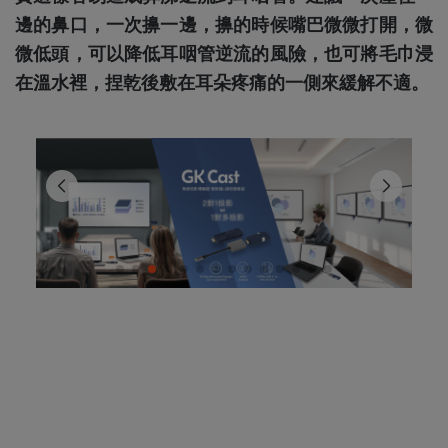
邊的鼻口，一次擤一邊，擤的時候嘴巴微微打開，微
微低頭，可以降低耳咽管逆流的風險，也可將毛巾浸
在溫水裡，捏乾後敷在耳朵疼痛的一側來緩解不適。