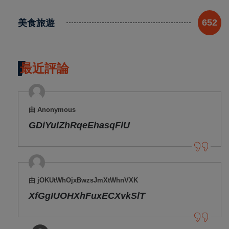
美食旅遊
652
最近評論
由 Anonymous
GDiYulZhRqeEhasqFlU
由 jOKUtWhOjxBwzsJmXtWhnVXK
XfGgIUOHXhFuxECXvkSlT