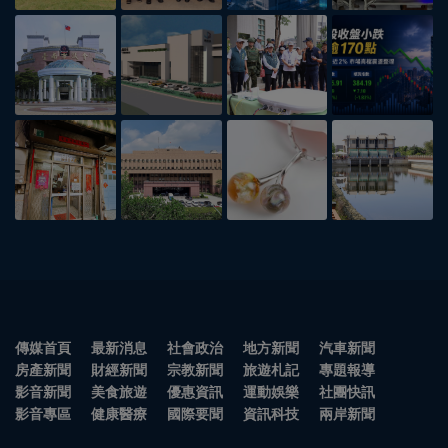
傳媒首頁
最新消息
社會政治
地方新聞
汽車新聞
房產新聞
財經新聞
宗教新聞
旅遊札記
專題報導
影音新聞
美食旅遊
優惠資訊
運動娛樂
社團快訊
影音專區
健康醫療
國際要聞
資訊科技
兩岸新聞