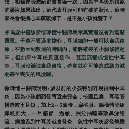
體，相信家長應該都會會嚇一跳，因為中耳炎所積累
的滲液如果流出，這代表耳膜可能有破的狀況，這時
家長會很擔心耳膜破掉了，是不是小孩就聾了？
睿鳴堂中醫診所徐瑋憶中醫師表示其實還沒有到這麼
嚴重。千萬不要過度擔心，耳膜細胞一般可以自我復
原，在數天到數週的時間內，能將破裂的小洞修補起
來，但如果中耳炎反覆發作，甚至演變成慢性中耳
炎，耳膜沒辦法自我修復，確實就有可能造成聽力減
弱甚至喪失的風險喔。
徐瑋憶中醫師說明7歲以前的小孩特別容易得到中耳
炎，因為小孩顱顏發育還未完全，較圓且扁、耳咽管
構造較平且短，加上2～5歲時，扁桃腺、腺樣體等組
織較肥大，一旦感冒、過敏、哭泣抽噎導致鼻涕逆
流，病菌跑到中耳腔就會發炎。急性中耳炎當發燒嚴