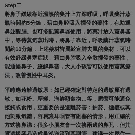
Step二
將鼻子緩緩靠近溫熱的藥汁上方深呼吸，呼吸藥汁蒸
氣時間約5分鐘，藉由鼻腔吸入揮發的藥性，有助通
鼻並醒腦。也可搭配薰鼻器使用，將藥汁放入薰鼻器
中，等待蒸氣蒸出時，將鼻子靠近，呼吸藥汁蒸氣時
間約10分鐘，上述藥材皆屬於宣肺去風的藥材，可以
有效舒緩鼻塞症狀。藉由鼻腔吸入辛散揮發的藥性，
能通暢鼻子、緩解鼻塞，大人小孩皆可以使用薰蒸療
法，改善慢性中耳炎。
平時應遠離過敏原：如已經確定對特定的過敏原有過
敏，如花粉、塵蟎、海鮮類食物…等，應盡可能避免
接觸或食用，更重要的是遠離菸害：抽菸、煙霾或其
他刺激氣體，容易讓耳咽管有阻塞的情形，用正確的
方式擤鼻涕：很多小朋友會一次擤兩邊的鼻孔，但其
實這樣容易造成鼻涕逆流到耳咽管。建議一次壓住一