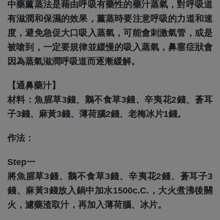
中藥薰蒸法是藉由呼吸有藥性的藥汁蒸氣，對呼吸道
有滋潤和保濕的效果，薰蒸時要注意呼吸的力道和速
度，避免急促大口吸入蒸氣，可能會刺激氣管，或是
被嗆到，一定要規律並緩慢的吸入蒸氣，鼻塞症狀會
因為蒸氣滋潤呼吸道而逐漸緩解。
【通鼻藥汁】
材料：魚腥草3錢、鵝不食草3錢、辛夷花2錢、蒼耳
子3錢、麻黃3錢、薄荷腦2錢、老梅冰片1錢。
作法：
Step一
將魚腥草3錢、鵝不食草3錢、辛夷花2錢、蒼耳子3
錢、麻黃3錢放入鍋中加水1500c.c.，大火煮沸後關
火，濾藥渣取汁，再加入薄荷腦、冰片。