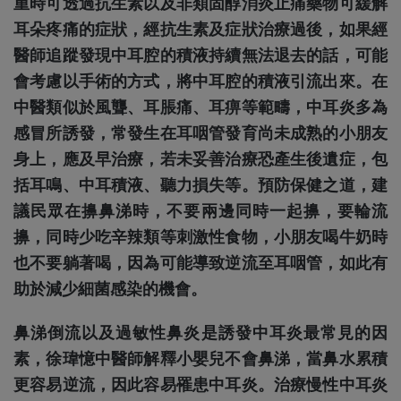
重時可透過抗生素以及非類固醇消炎止痛藥物可緩解
耳朵疼痛的症狀，經抗生素及症狀治療過後，如果經
醫師追蹤發現中耳腔的積液持續無法退去的話，可能
會考慮以手術的方式，將中耳腔的積液引流出來。在
中醫類似於風聾、耳脹痛、耳痹等範疇，中耳炎多為
感冒所誘發，常發生在耳咽管發育尚未成熟的小朋友
身上，應及早治療，若未妥善治療恐產生後遺症，包
括耳鳴、中耳積液、聽力損失等。預防保健之道，建
議民眾在擤鼻涕時，不要兩邊同時一起擤，要輪流
擤，同時少吃辛辣類等刺激性食物，小朋友喝牛奶時
也不要躺著喝，因為可能導致逆流至耳咽管，如此有
助於減少細菌感染的機會。
鼻涕倒流以及過敏性鼻炎是誘發中耳炎最常見的因
素，徐瑋憶中醫師解釋小嬰兒不會鼻涕，當鼻水累積
更容易逆流，因此容易罹患中耳炎。治療慢性中耳炎