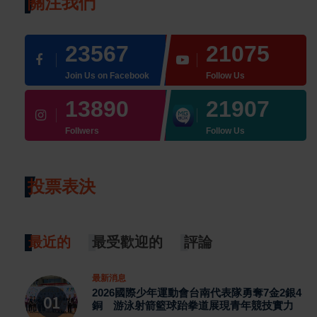
關注我們
23567
21075
Join Us on Facebook
Follow Us
13890
21907
Follwers
Follow Us
投票表決
最近的
最受歡迎的
評論
最新消息
2026國際少年運動會台南代表隊勇奪7金2銀4
銅 游泳射箭籃球跆拳道展現青年競技實力