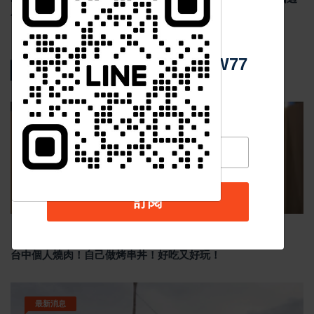
度監管恐削弱競爭力
中 華 超 傳 媒
Https://reurl.cc/adqW77
熱門新聞
影音新聞
訂閱
Nov 19 2025
1048
台中個人燒肉！自己做烤串丼！好吃又好玩！
最新消息