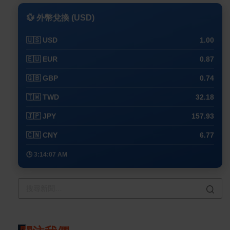
💱 外幣兌換 (USD)
🇺🇸 USD
1.00
🇪🇺 EUR
0.87
🇬🇧 GBP
0.74
🇹🇼 TWD
32.18
🇯🇵 JPY
157.93
🇨🇳 CNY
6.77
🕒 3:14:07 AM