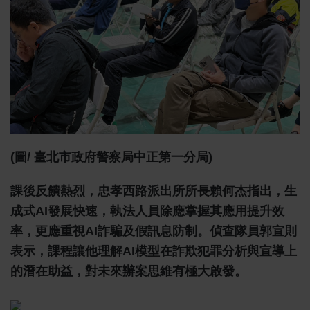
(圖/ 臺北市政府警察局中正第一分局)
課後反饋熱烈，忠孝西路派出所所長賴何杰指出，生
成式AI發展快速，執法人員除應掌握其應用提升效
率，更應重視AI詐騙及假訊息防制。偵查隊員郭宣則
表示，課程讓他理解AI模型在詐欺犯罪分析與宣導上
的潛在助益，對未來辦案思維有極大啟發。