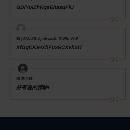
GDiYulZhRqeEhasqFlU
由 jOKUtWhOjxBwzsJmXtWhnVXK
XfGgIUOHXhFuxECXvkSlT
由 林岳維
好有趣的體驗!