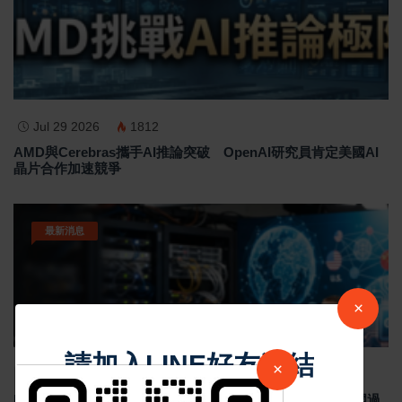
Jul 29 2026
1812
AMD與Cerebras攜手AI推論突破 OpenAI研究員肯定美國AI
晶片合作加速競爭
最新消息
×
請加入LINE好友連結
×
Jul 29 2026
1793
Meta祖克柏談美中AI競爭 反對封鎖中國AI模型 示警美國過