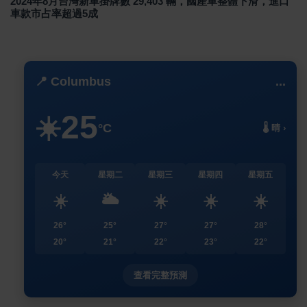
2024年8月台灣新車掛牌數 29,403 輛，國產車整體下滑，進口
車款市占率超過5成
📍 Columbus
...
25
☀️
°C
🌡️ 晴 ›
今天
星期二
星期三
星期四
星期五
☀️
🌥️
☀️
☀️
☀️
26°
25°
27°
27°
28°
20°
21°
22°
23°
22°
查看完整預測