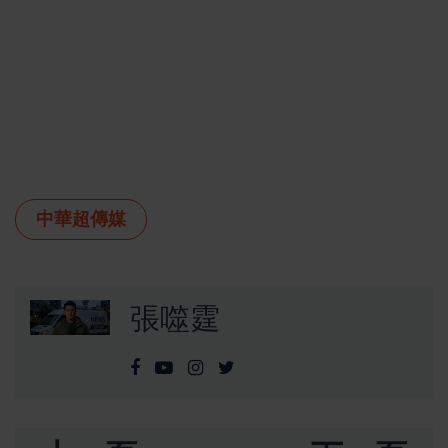
中華超傳媒
張噬霆