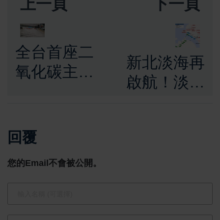
上一頁
下一頁
全台首座二
新北淡海再
氧化碳主題
啟航！淡海
觀光工廠 冷
輕軌二期內
研碳索館打
政部都委會
造永續教育
回覆
通過 3.32
與親子科學
公里新線串
您的Email不會被公開。
新據點
聯淡水河岸
觀光新動能