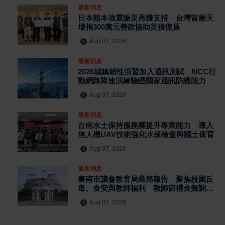
最新消息
日本熊本強震賑災再獲支持 台灣首廟天
壇捐300萬元善款協助災後復原
Aug 07, 2026
最新消息
2026城鎮韌性演習加入通訊測試 NCC行
動網路降速演練驗證國家通訊防護能力
Aug 07, 2026
最新消息
台南水土保持服務團提升專業能力 導入
無人機UAV技術強化水保檢查與國土保育
Aug 07, 2026
最新消息
臺南市議會教育局業務報告 聚焦校園反
毒、食安與教師福利 教師節禮金擬調升
至千元
Aug 07, 2026