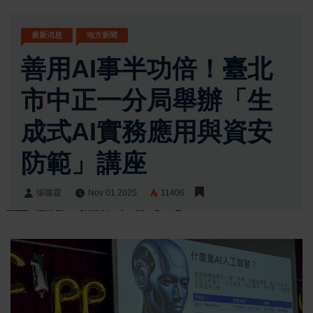
最新消息
地方新聞
善用AI事半功倍！臺北
市中正一分局舉辦「生
成式AI實務應用與資安
防範」講座
張噬霆
Nov 01 2025
11406
張噬霆
Share: