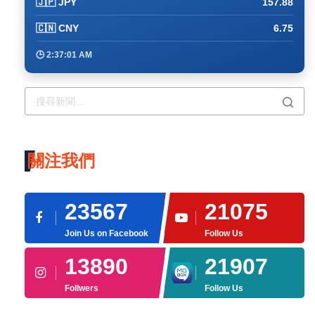
🇯🇵 JPY
157.88
🇨🇳 CNY
6.75
🕒 2:37:11 AM
關注我們
23567
21075
Join Us on Facebook
Follow Us
13890
21907
Follwers
Follow Us