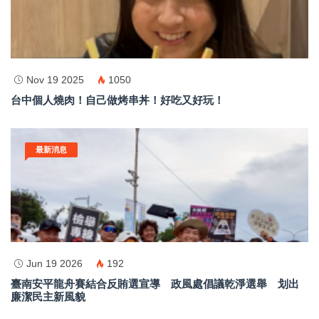
Nov 19 2025
1050
台中個人燒肉！自己做烤串丼！好吃又好玩！
訂閱
最新消息
Jun 19 2026
192
臺南安平龍舟賽結合反賄選宣導 政風處倡議乾淨選舉 划出
廉潔民主新風貌