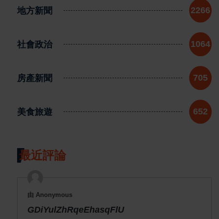
地方新聞
2266
社會政治
1064
房產新聞
705
美食旅遊
652
最近評論
由 Anonymous
GDiYulZhRqeEhasqFlU