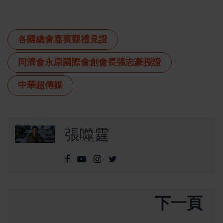
各國總會嘉賓觀禮見證
同濟會永康國際會創會長張志豪授證
中華超傳媒
張噬霆
下一頁