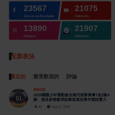
23567
21075
Join Us on Facebook
Follow Us
13890
21907
Follwers
Follow Us
投票表決
最近的
最受歡迎的
評論
最新消息
2026國際少年運動會台南代表隊勇奪7金2銀4
銅 游泳射箭籃球跆拳道展現青年競技實力
42
Aug 07, 2026