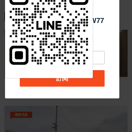
中 華 超 傳 媒
熱門新聞
Https://reurl.cc/adqW77
影音新聞
訂閱
Nov 19 2025
1045
台中個人燒肉！自己做烤串丼！好吃又好玩！
最新消息