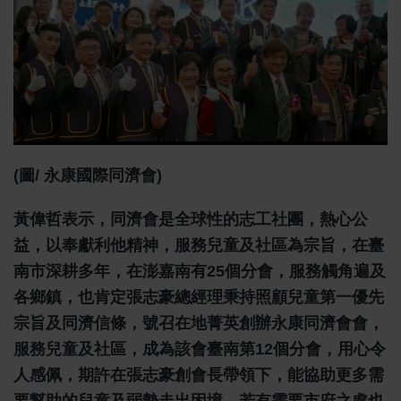
(圖/ 永康國際同濟會)
黃偉哲表示，同濟會是全球性的志工社團，熱心公
益，以奉獻利他精神，服務兒童及社區為宗旨，在臺
南市深耕多年，在澎嘉南有25個分會，服務觸角遍及
各鄉鎮，也肯定張志豪總經理秉持照顧兒童第一優先
宗旨及同濟信條，號召在地菁英創辦永康同濟會會，
服務兒童及社區，成為該會臺南第12個分會，用心令
人感佩，期許在張志豪創會長帶領下，能協助更多需
要幫助的兒童及弱勢走出困境，若有需要市府之處也