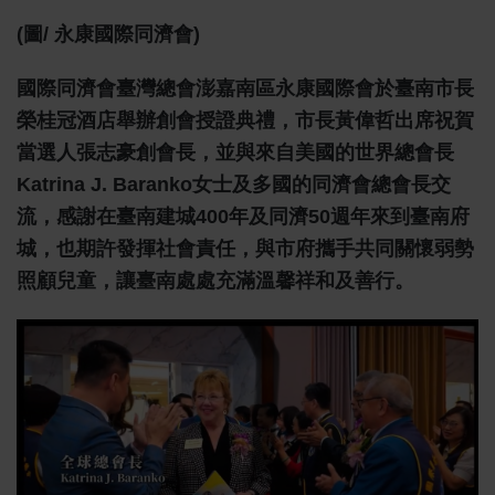
(圖/ 永康國際同濟會)
國際同濟會臺灣總會澎嘉南區永康國際會於臺南市長
榮桂冠酒店舉辦創會授證典禮，市長黃偉哲出席祝賀
當選人張志豪創會長，並與來自美國的世界總會長
Katrina J. Baranko女士及多國的同濟會總會長交
流，感謝在臺南建城400年及同濟50週年來到臺南府
城，也期許發揮社會責任，與市府攜手共同關懷弱勢
照顧兒童，讓臺南處處充滿溫馨祥和及善行。