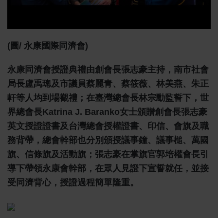
(圖/ 永康國際同濟會)
永康同濟會授證典禮由創會長張志豪主持，南市社會
局長盧禹璁及市議員蔡麗青、蔡筱薇、林美燕、朱正
軒等人均到場觀禮；在臺灣總會長林宗勳監誓下，世
界總會長Katrina J. Baranko女士頒贈創會長張志豪
英文授證證書及台灣總會授權證書、印信、會旗及職
務背帶，總會幹部也分別頒授議事鐘、議事槌、萬國
旗、信條旗及活動旗；張志豪在掌旗官郭培權會長引
導下帶領永康會幹部，在眾人見證下宣誓就任，並接
受同濟背心，授證過程簡單隆重。