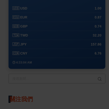
🇺🇸 USD
1.00
🇪🇺 EUR
0.87
🇬🇧 GBP
0.74
🇹🇼 TWD
32.20
🇯🇵 JPY
157.86
🇨🇳 CNY
6.76
🕒 4:33:04 AM
關注我們