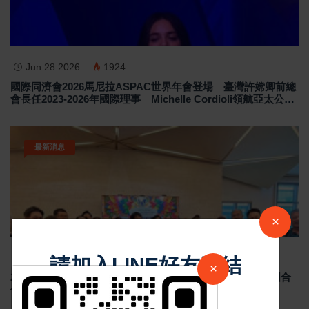
Jun 28 2026
1924
國際同濟會2026馬尼拉ASPAC世界年會登場 臺灣許嫦卿前總
會長任2023-2026年國際理事 Michelle Cordioli領航亞太公益
交流「Colors Of ASPAC」展現多元文化力量
最新消息
×
Jun 25 2026
1393
請加入LINE好友連結
×
2026馬尼拉亞太世界年會登場掀公益浪潮 國際同濟會跨國合
作全面升級