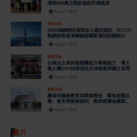
壇捐300萬元善款協助災後復原
Aug 07, 2026
最新消息
2026城鎮韌性演習加入通訊測試 NCC行
動網路降速演練驗證國家通訊防護能力
Aug 07, 2026
最新消息
台南水土保持服務團提升專業能力 導入
無人機UAV技術強化水保檢查與國土保育
Aug 07, 2026
最新消息
臺南市議會教育局業務報告 聚焦校園反
毒、食安與教師福利 教師節禮金擬調升
至千元
Aug 07, 2026
圖片