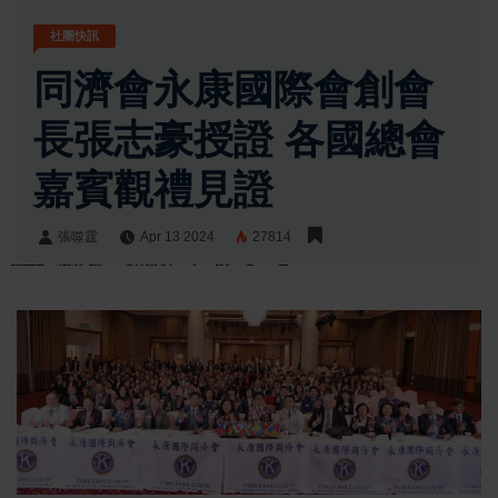
社團快訊
同濟會永康國際會創會
長張志豪授證 各國總會
嘉賓觀禮見證
張噬霆
Apr 13 2024
27814
張噬霆
Share: