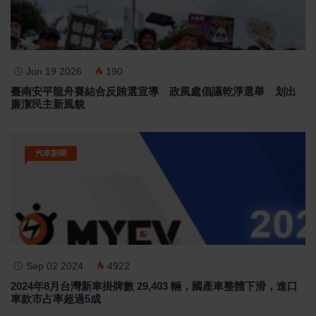
Jun 19 2026
190
臺南安平龍舟賽結合反賄選宣導 政風處倡議乾淨選舉 划出
廉潔民主新風貌
汽車新聞
Sep 02 2024
4922
2024年8月台灣新車掛牌數 29,403 輛，國產車整體下滑，進口
車款市占率超過5成