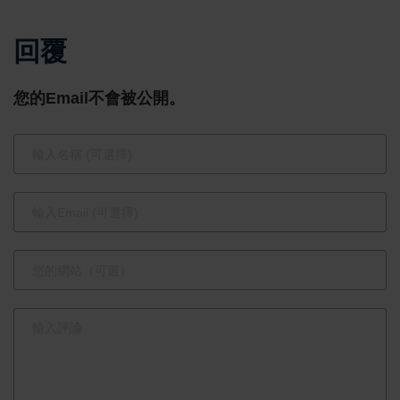
餐 農糧署
米，大同核
回覆
盼未來推紅
心地段小資
龍果入校
精品宅正式
您的Email不會被公開。
上市