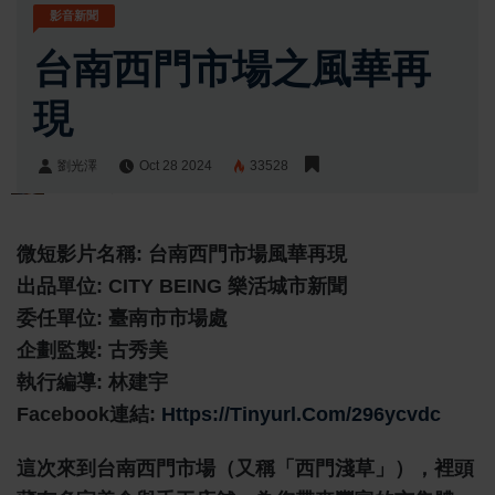
影音新聞
台南西門市場之風華再
現
劉光澤
Oct 28 2024
33528
劉光澤
Share:
微短影片名稱:
台南西門市場風華再現
出品單位:
CITY BEING 樂活城市新聞
委任單位:
臺南市市場處
企劃監製:
古秀美
執行編導:
林建宇
Facebook連結:
Https://tinyurl.com/296ycvdc
這次來到台南西門市場（又稱「西門淺草」），裡頭