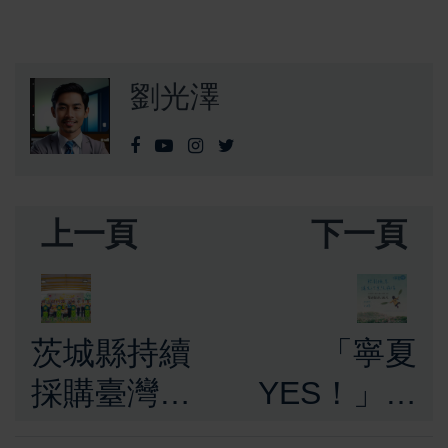
劉光澤
上一頁
下一頁
茨城縣持續
「寧夏
採購臺灣香
YES！」雙
蕉供學校午
連捷運700