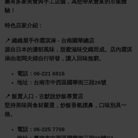
藏有多家美食與手工店舖，為您帶來豐富的市集體
驗！
特色店家介紹：
📍
綣綣屋手作霜淇淋 - 台南國華總店
源自日本的濃郁風味，甜蜜滋味交織而成。店內霜淇
淋由老闆夫婦自行研發，讓人回味無窮。
電話：06-221 6816
地址：台南市中西區國華街三段26號
📍
飯賣人口 - 古默說炒飯專賣店
堅持美味與食材嚴選，炒飯香氣撲鼻，口味別具一
格。
電話：06-225 7708