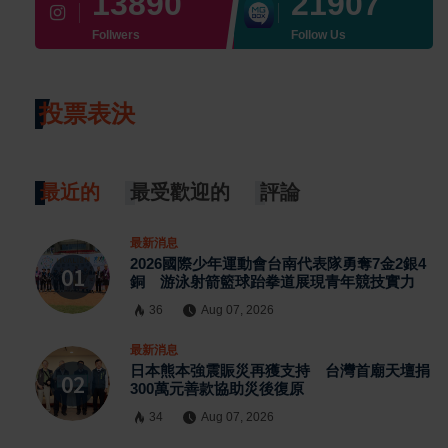
13890
21907
Follwers
Follow Us
投票表決
最近的
最受歡迎的
評論
最新消息
2026國際少年運動會台南代表隊勇奪7金2銀4
銅 游泳射箭籃球跆拳道展現青年競技實力
36
Aug 07, 2026
最新消息
日本熊本強震賑災再獲支持 台灣首廟天壇捐
300萬元善款協助災後復原
34
Aug 07, 2026