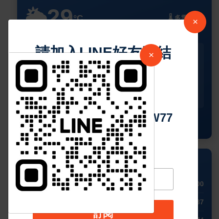
29
🌥️
°C
🌡️ 多雲時晴 ›
×
請加入LINE好友連結
今天
星期二
星期三
星期四
星期五
×
🌥️
🌥️
☀️
☀️
☀️
中 華 超 傳 媒
30°
29°
31°
31°
32°
24°
25°
26°
27°
26°
Https://reurl.cc/adqW77
查看完整預測
💱 外幣兌換 (USD)
🇺🇸 USD
1.00
🇪🇺 EUR
0.87
訂閱