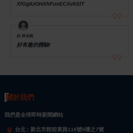
XfGgIUOHXhFuxECXvkSlT
由 林岳維
好有趣的體驗!
關於我們
我們是全球即時新聞網站
台北 : 新北市館前東路116號5樓之7號