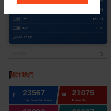
🇬🇧 GBP
0.74
🇹🇼 TWD
32.21
🇯🇵 JPY
158.21
🇨🇳 CNY
6.76
🕒 6:06:47 PM
關注我們
23567
21075
Join Us on Facebook
Follow Us