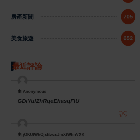
房產新聞
705
美食旅遊
652
最近評論
由 Anonymous
GDiYulZhRqeEhasqFlU
由 jOKUtWhOjxBwzsJmXtWhnVXK