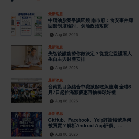
最新消息
中聯油脂案爭議延燒 南市府：食安事件應
回歸制度檢討、勿淪政治攻防
Aug 06, 2026
最新消息
失智後誰能替你做決定？從意定監護看人
生自主與財產安排
Aug 06, 2026
最新消息
台南虱目魚結合中職掀起吃魚熱潮 全聯8
月7日起推滿額優惠再抽棒球好禮
Aug 06, 2026
最新消息
GitHub、Facebook、Yelp評論帳號為何
被買賣？解析Android App評價、
MagicBox帳號交易、假評論黑灰產與AI
Aug 06, 2026
防刷機制背後的數位信任危機