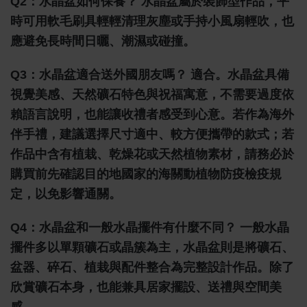
Q2：水晶盆如何保養？
水晶盆屬於裝飾型作品，平
時可用軟毛刷具輕輕清理灰塵或手持小風扇輕吹，也
應避免長時間日曬、潮濕或碰撞。
Q3：水晶盆適合送外國朋友嗎？
適合。水晶盆具備
視覺美感、天然礦石特色與祝福寓意，不需要過度依
賴語言說明，也能讓收禮者感受到心意。若作為海外
伴手禮，建議選擇尺寸適中、較方便攜帶的款式；若
作品中含有植栽、乾燥花或天然植物素材，請務必於
購買前先確認目的地國家的海關動植物防疫檢疫規
定，以免影響通關。
Q4：水晶盆和一般水晶擺件有什麼不同？
一般水晶
擺件多以單顆礦石或晶簇為主，水晶盆則是將礦石、
盆器、碎石、植栽與配件整合為完整設計作品。除了
欣賞礦石本身，也能兼具居家擺設、送禮與空間美