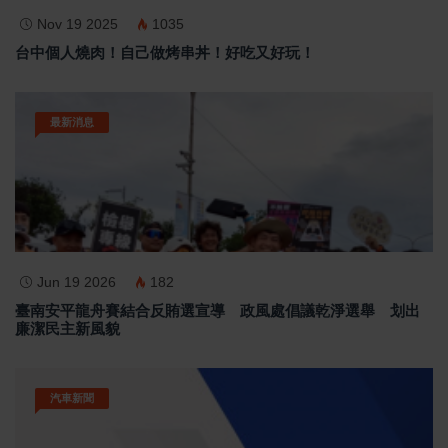
Nov 19 2025
1035
台中個人燒肉！自己做烤串丼！好吃又好玩！
最新消息
Jun 19 2026
182
臺南安平龍舟賽結合反賄選宣導 政風處倡議乾淨選舉 划出
廉潔民主新風貌
汽車新聞