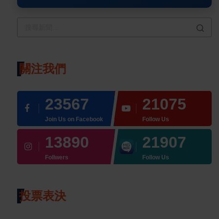
關注我們
23567
21075
Join Us on Facebook
Follow Us
13890
21907
Follwers
Follow Us
投票表決