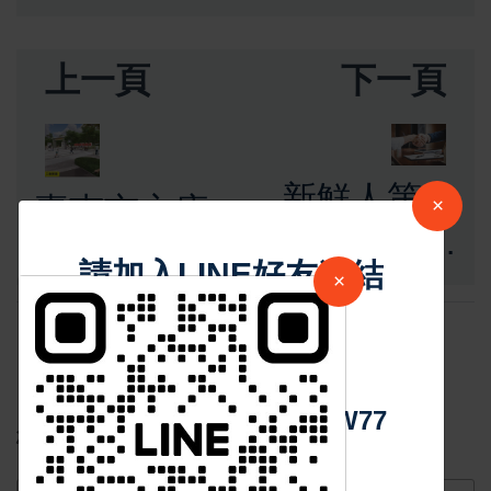
上一頁
下一頁
新鮮人第一
臺南市永康
×
張保單怎麼
砲校二期經
請加入LINE好友連結
買 保險達人
×
貿複合區招
破解常見投
商 促成產
中 華 超 傳 媒
保迷思
回覆
業進駐與城
Https://reurl.cc/adqW77
市永續發展
您的Email不會被公開。