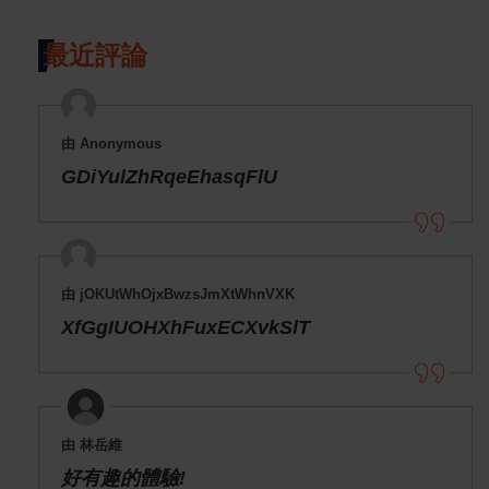
最近評論
由 Anonymous
GDiYulZhRqeEhasqFlU
由 jOKUtWhOjxBwzsJmXtWhnVXK
XfGgIUOHXhFuxECXvkSlT
由 林岳維
好有趣的體驗!