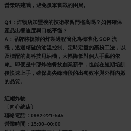
營策略建議，避免孤軍奮戰的困局
。
Q4：炸物店加盟後的技術學習門檻高嗎？如何確保
產品出餐速度與口感平衡？
A：
品牌將複雜的炸製過程簡化為標準化 SOP 流
程，透過精確的油溫控制、定時定量的裹粉工法，以
及標配的高科技甩油機，大幅降低對個人手藝的依
賴。即便是中部炸物餐飲創業新手，也能在短期培訓
後快速上手，確保高尖峰時段的出餐效率與外酥內嫩
的品質。
紅帽炸物
〔向心總店〕
聯絡電話：0982-221-545
營業時間：15:00–00:00