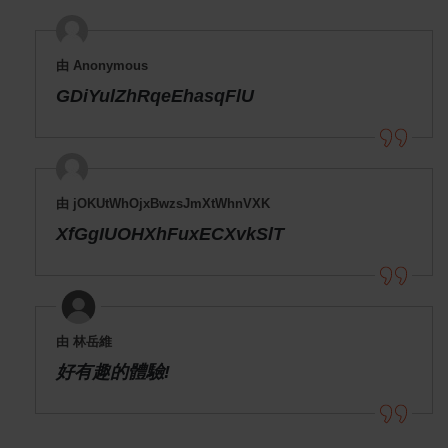
由 Anonymous
GDiYulZhRqeEhasqFlU
由 jOKUtWhOjxBwzsJmXtWhnVXK
XfGgIUOHXhFuxECXvkSlT
由 林岳維
好有趣的體驗!