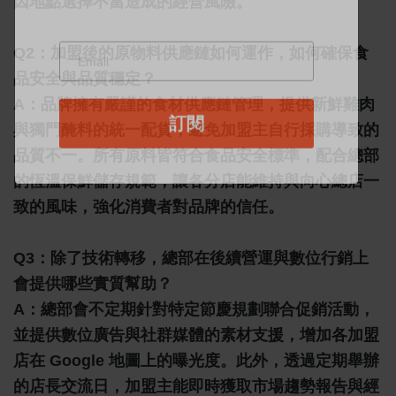
因地點選擇不當造成的經營風險。
Q2：加盟後的原物料供應鏈如何運作，如何確保食
品安全與品質穩定？
A：
品牌擁有嚴謹的食材供應鏈管理，提供新鮮雞肉
與獨門醃料的統一配貨，避免加盟主自行採購導致的
品質不一。所有原料皆符合食品安全標準，配合總部
的恆溫保鮮儲存規範，讓各分店能維持與向心總店一
致的風味，強化消費者對品牌的信任。
Q3：除了技術轉移，總部在後續營運與數位行銷上
會提供哪些實質幫助？
A：
總部會不定期針對特定節慶規劃聯合促銷活動，
並提供數位廣告與社群媒體的素材支援，增加各加盟
店在 Google 地圖上的曝光度。此外，透過定期舉辦
的店長交流日，加盟主能即時獲取市場趨勢報告與經