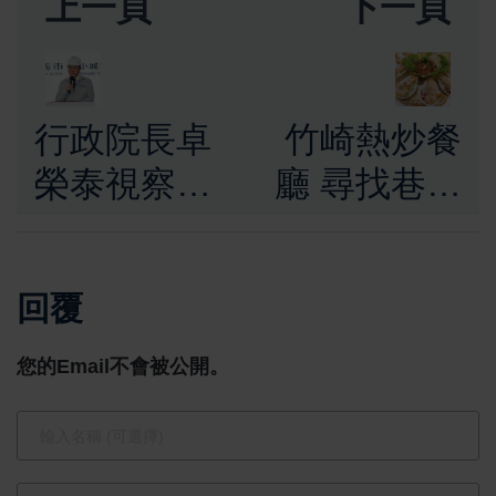
上一頁
下一頁
行政院長卓
竹崎熱炒餐
榮泰視察嘉
廳 尋找巷弄
義市西區全
靈魂火候 百
民運動館
元體驗極致
回覆
拚今年9月9
酸甜鱔魚麵
日營運打造
您的Email不會被公開。
全民運動與
選手培育基
地