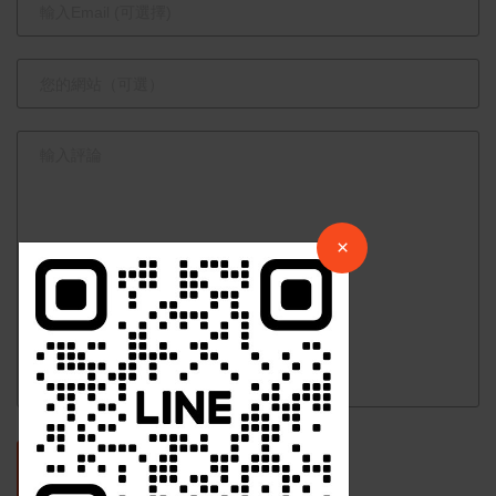
×
請加入LINE好友連結
×
中 華 超 傳 媒
Https://reurl.cc/adqW77
發表評論