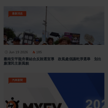
最新消息
Jun 19 2026
185
臺南安平龍舟賽結合反賄選宣導 政風處倡議乾淨選舉 划出
廉潔民主新風貌
汽車新聞