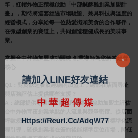
竿，紅帽炸物正積極啟動「中部鹹酥雞創業加盟計
畫」，期待將這套經過市場驗證、兼具科技與溫度的
經營模式，分享給每一位熱愛街頭美食的合作夥伴，
在微型創業的賽道上，共同創造穩健成長的美味事
業。
掌握台中炸物加盟成功關鍵 創業導師為您解答經營
核心
Q1：對於缺乏餐飲經驗的加盟主，總部在店面尋址
與店務評估上提供哪些支援？
A：
總部提供專業的商圈地段分析，協助加盟主評估
台中炸物宵夜創業地點的人流量與競爭密度。從店面
坪數規劃、水電配置檢核到動線安排，皆有標準化流
程引導，確保創業者在簽約後能精準定位市場，降低