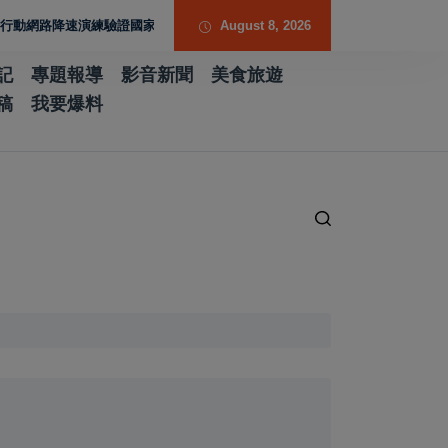
網路降速演練驗證國家通訊防護能力
台南水土保持服務團提升專業能力 導入無
August 8, 2026
記
專題報導
影音新聞
美食旅遊
稿
我要爆料