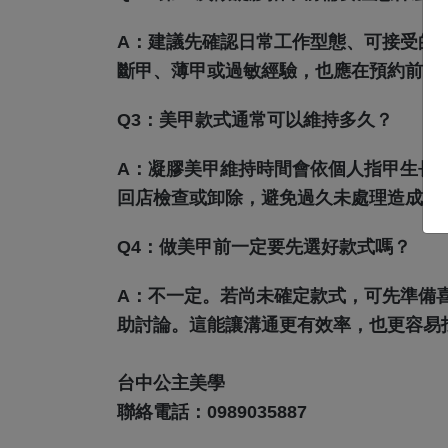
A：
建議先確認日常工作型態、可接受的
斷甲、薄甲或過敏經驗，也應在預約前主
Q3：美甲款式通常可以維持多久？
A：
凝膠美甲維持時間會依個人指甲生長
回店檢查或卸除，避免過久未處理造成翹
Q4：做美甲前一定要先選好款式嗎？
A：
不一定。若尚未確定款式，可先準備
助討論。這能讓溝通更有效率，也更容易
台中公主美學
聯絡電話：0989035887