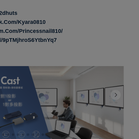
62dhuts
k.com/kyara0810
m.com/princessnail810/
gl/9pTMjhroS6YtbnYq7