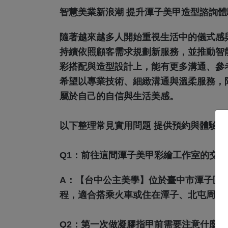
智慧美業新浪潮 提升潭子美甲造型諮詢體
隨著越來越多人開始重視生活中的儀式感
持續依照顧客需求規劃新服務，並推動智能
彩搭配與造型設計上，能有更多溝通、參
希望以專業技術、細緻溝通與溫柔服務，
屬於自己的自信與生活美感。
以下整理常見實用問題 提供預約與體驗前
Q1：前往這間潭子美甲彩繪工作室的交
A：
【台中公主美學】位於臺中市潭子區中
程，適合搭乘火車或住在潭子、北屯周邊
Q2：第一次做凝膠指甲前需要注意什麼？