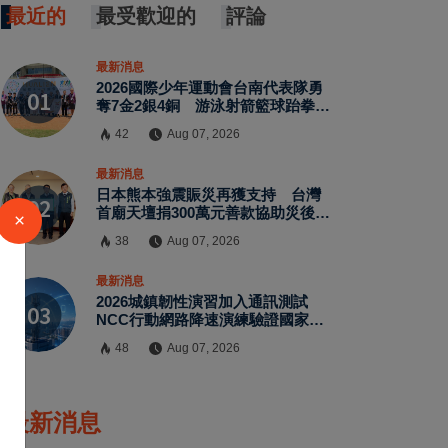
最近的
最受歡迎的
評論
最新消息
2026國際少年運動會台南代表隊勇
奪7金2銀4銅 游泳射箭籃球跆拳道
展現青年競技實力
42
Aug 07, 2026
最新消息
日本熊本強震賑災再獲支持 台灣
首廟天壇捐300萬元善款協助災後復
×
原
38
Aug 07, 2026
最新消息
2026城鎮韌性演習加入通訊測試
NCC行動網路降速演練驗證國家通
訊防護能力
48
Aug 07, 2026
最新消息