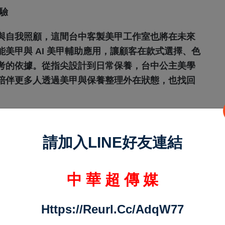
驗
與自我照顧，這間台中客製美甲工作室也將在未來
美甲與 AI 美甲輔助應用，讓顧客在款式選擇、色
考的依據。從指尖設計到日常保養，台中公主美學
陪伴更多人透過美甲與保養整理外在狀態，也找回
參考。
請加入LINE好友連結
通方式方便嗎？
中 華 超 傳 媒
山路一段49號，距離頭家厝火車站約 7 分鐘步
的顧客前往。
Https://reurl.cc/adqW77