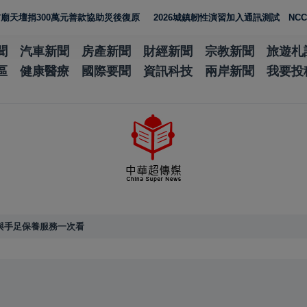
300萬元善款協助災後復原
2026城鎮韌性演習加入通訊測試 NCC行動
聞
汽車新聞
房產新聞
財經新聞
宗教新聞
旅遊札
區
健康醫療
國際要聞
資訊科技
兩岸新聞
我要投
與手足保養服務一次看