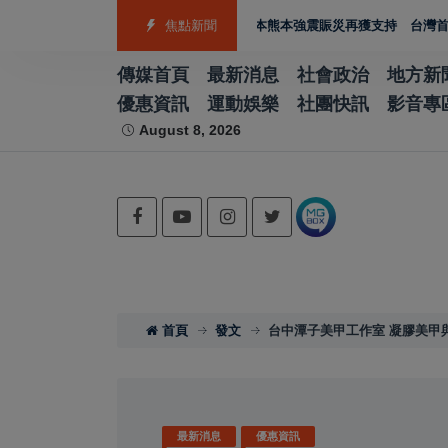
射箭籃球跆拳道展現青年競技實力
焦點新聞
日本熊本強震賑災再獲支持 台灣首廟天壇捐
傳媒首頁
最新消息
社會政治
地方新
優惠資訊
運動娛樂
社團快訊
影音專
August 8, 2026
首頁
發文
台中潭子美甲工作室 凝膠美甲
最新消息
優惠資訊