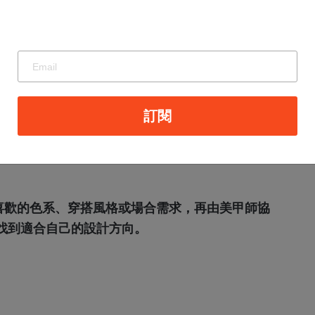
長度與保養習慣，並避免自行過度修剪甘皮。若有
動告知美甲師。
訂閱
速度、生活習慣與保養方式而不同。一般建議定期
起、卡垢或指甲受損。
喜歡的色系、穿搭風格或場合需求，再由美甲師協
找到適合自己的設計方向。