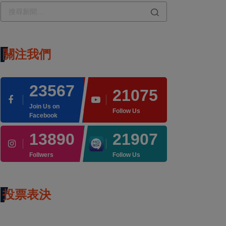
關注我們
23567
21075
Join Us on
Follow Us
Facebook
13890
21907
Follwers
Follow Us
投票表決