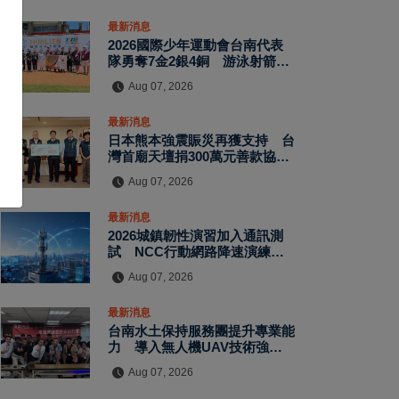
最新消息
2026國際少年運動會台南代表
隊勇奪7金2銀4銅 游泳射箭籃
球跆拳道展現青年競技實力
Aug 07, 2026
最新消息
日本熊本強震賑災再獲支持 台
灣首廟天壇捐300萬元善款協助
災後復原
Aug 07, 2026
最新消息
2026城鎮韌性演習加入通訊測
試 NCC行動網路降速演練驗
證國家通訊防護能力
Aug 07, 2026
最新消息
台南水土保持服務團提升專業能
力 導入無人機UAV技術強化
水保檢查與國土保育
Aug 07, 2026