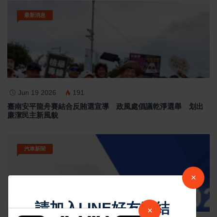
最新消息
Jun 19 2026
191
臺南安平龍舟賽結合反賄選宣導 政風處倡議乾淨選舉 划出
廉潔民主新風貌
汽車新聞
×
請加入LINE好友連結
×