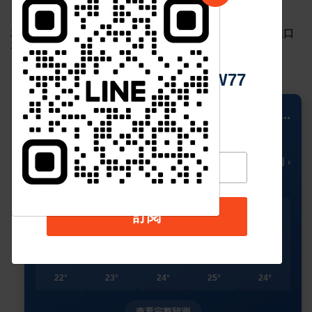
Sep 02 2024
4926
中 華 超 傳 媒
2024年8月台灣新車掛牌數 29,403 輛，國產車整體下滑，進口
車款市占率超過5成
Https://reurl.cc/adqW77
📍 Columbus
...
27
🌧️
°C
🌡️ 雷陣雨 ›
今天
星期二
星期三
星期四
星期五
訂閱
🌧️
🌥️
☀️
☀️
☀️
28°
27°
29°
29°
30°
22°
23°
24°
25°
24°
查看完整預測