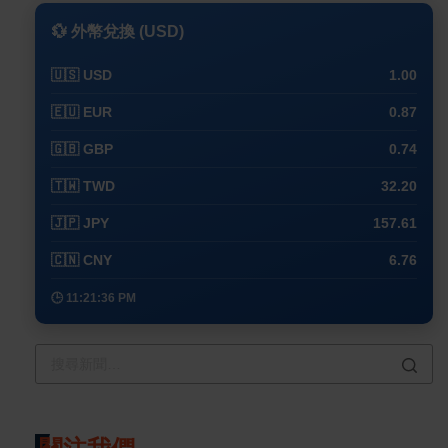
💱 外幣兌換 (USD)
🇺🇸 USD
1.00
🇪🇺 EUR
0.87
🇬🇧 GBP
0.74
🇹🇼 TWD
32.20
🇯🇵 JPY
157.61
🇨🇳 CNY
6.76
🕒 11:21:36 PM