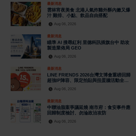
最新消息
雲林宵夜美食 北港人氣炸雞外酥內嫩又爆
汁 雞排、小點、飲品自由搭配
Aug 06, 2026
最新消息
瞄準 AI 搜尋紅利 里德科訊插旗台中 助攻
製造業佈局 GEO
Aug 06, 2026
最新消息
LINE FRIENDS 2026台灣文博會重磅回歸
超強IP陣容、限定拍貼與扭蛋牆活動全公
開
Aug 06, 2026
最新消息
中聯油脂案爭議延燒 南市府：食安事件應
回歸制度檢討、勿淪政治攻防
Aug 06, 2026