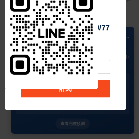
車款市占率超過5成
中 華 超 傳 媒
Https://reurl.cc/adqW77
📍 Columbus
...
29
🌥️
°C
🌡️ 多雲時晴 ›
今天
星期二
星期三
星期四
星期五
訂閱
🌥️
🌥️
☀️
☀️
☀️
30°
29°
31°
31°
32°
24°
25°
26°
27°
26°
查看完整預測