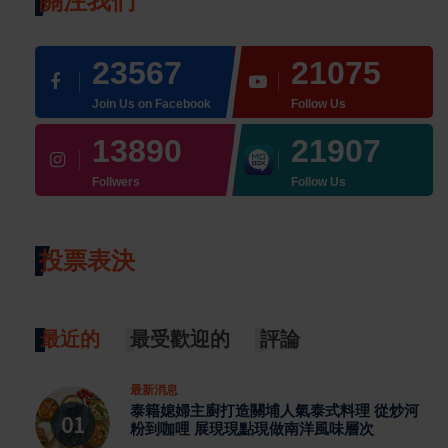
關注我們
23567
21075
Join Us on Facebook
Follow Us
13890
21907
Follwers
Follow Us
投票表決
最近的
最受歡迎的
評論
最新消息
泰籍媳婦主廚打造關埔人氣泰式料理 從炒河
粉到咖哩 展現現點現做南洋風味層次