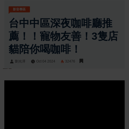
影音專區
台中中區深夜咖啡廳推
薦！！寵物友善！3隻店
貓陪你喝咖啡！
劉光澤
Oct 04 2024
32476
劉光澤
Share: