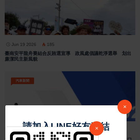
Jun 19 2026
185
臺南安平龍舟賽結合反賄選宣導 政風處倡議乾淨選舉 划出
廉潔民主新風貌
汽車新聞
×
請加入LINE好友連結
×
Sep 02 2024
4919
2024年8月台灣新車掛牌數 29,403 輛，國產車整體下滑，進口