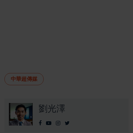
中華超傳媒
劉光澤