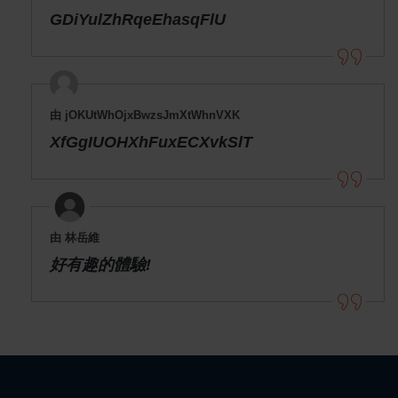
GDiYulZhRqeEhasqFlU
由 jOKUtWhOjxBwzsJmXtWhnVXK
XfGgIUOHXhFuxECXvkSlT
由 林岳維
好有趣的體驗!