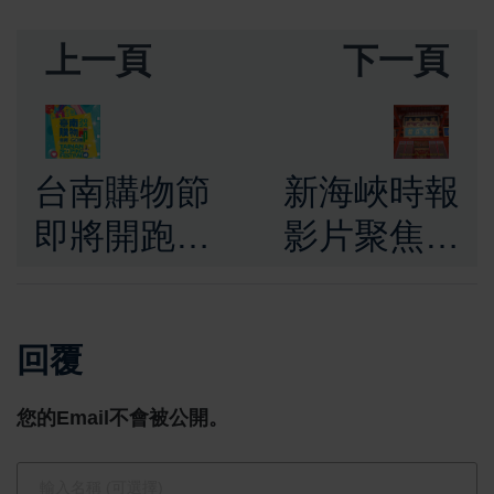
上一頁
下一頁
台南購物節
新海峽時報
即將開跑！
影片聚焦台
發票、收據
南：歷史古
皆可抽獎
都與現代科
回覆
Line綁定手
技共存
機載具更便
您的Email不會被公開。
利