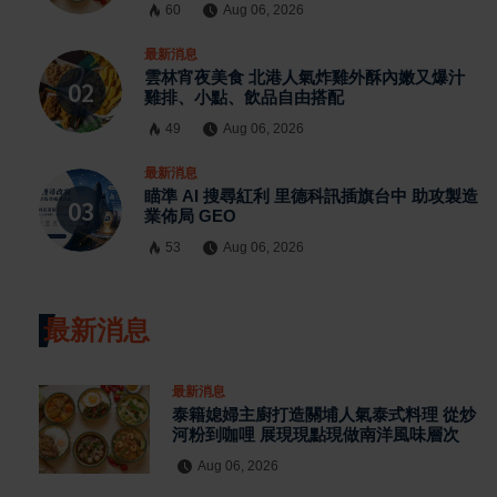
60
Aug 06, 2026
最新消息
雲林宵夜美食 北港人氣炸雞外酥內嫩又爆汁
雞排、小點、飲品自由搭配
49
Aug 06, 2026
最新消息
瞄準 AI 搜尋紅利 里德科訊插旗台中 助攻製造
業佈局 GEO
53
Aug 06, 2026
最新消息
最新消息
泰籍媳婦主廚打造關埔人氣泰式料理 從炒
河粉到咖哩 展現現點現做南洋風味層次
Aug 06, 2026